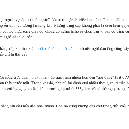
t người vợ đẹp mà "óc ngắn". Và trên thực tế, việc học hành đến nơi đến chố
ệp ổn định và tương lai sáng lạn. Nhưng bằng cấp không phải là điều kiện quyế
ái có học thức song điều đó không có nghĩa là họ sẽ chọn bạn vì bạn có bằng c
àm nghề phục vụ bàn...
 bằng cấp khi tìm kiếm
một nửa đích thực
của mình nên nghĩ đàn ông cũng vậ
ấp chỉ là thứ yếu.
ời sống trực quan. Tuy nhiên, họ quan tâm nhiều hơn đến "nội dung" thật dướ
n thấy trước mắt. Trong khi đó, phụ nữ lại dành quá nhiều thời gian và tiền b
 đó với hy vọng nó là "thần dược" giúp mình ***y hơn và có thể ngụy trang t
 bằng ren đều hấp dẫn phái mạnh. Còn họ cũng không quá chú trọng đến kiểu 