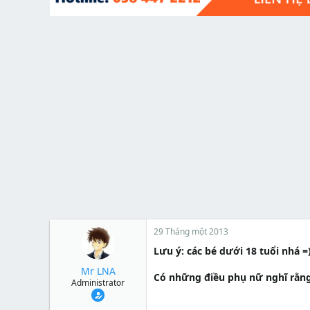
t
e
r
29 Tháng một 2013
Lưu ý: các bé dưới 18 tuổi nhá =
Mr LNA
Có những điều phụ nữ nghĩ rằng
Administrator