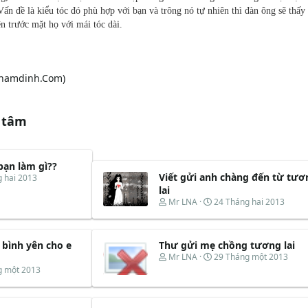
 Vấn đề là kiểu tóc đó phù hợp với bạn và trông nó tự nhiên thì đàn ông sẽ thấy
n trước mặt họ với mái tóc dài.
nthamdinh.Com)
 tâm
bạn làm gì??
Viết gửi anh chàng đến từ tươ
 hai 2013
lai
T
N
Mr LNA
24 Tháng hai 2013
h
g
r
à
e
y
 bình yên cho e
Thư gửi mẹ chồng tương lai
a
b
d
ắ
T
N
Mr LNA
29 Tháng một 2013
s
t
h
g
g một 2013
t
đ
r
à
a
ầ
e
y
r
u
a
b