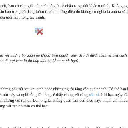
ới, bạn có cảm giác như cả thế giới sẽ nhận ra sự đổi khác ở mình. Không ng
hân bạn trong bộ dạng luộm thuộm nhưng điều đó không có nghĩa là anh ta sẽ 
 sơn mới lên móng tay mình.
in với những bộ quần áo khoác trên người, giầy dép đi dưới chân và biết cách
inh tế, gợi cảm là đủ hấp dẫn họ (Ảnh minh họa).
ở những phụ nữ sau khi sinh hoặc những người tăng cân quá nhanh. Có thể bạn
ết nứt này và nghĩ rằng đàn ông sẽ thấy chúng vô cùng
xấu xí
. Rồi bạn ngày đ
an những vết rạn đi. Đàn ông lại chẳng quan tâm đến điều này. Thậm chí nhiều
ng vết rạn đó trên cơ thể bạn.