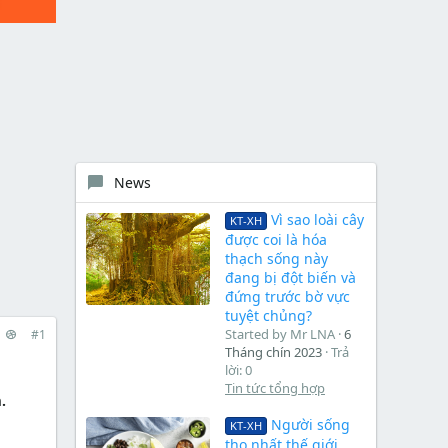
News
Vì sao loài cây
KT-XH
được coi là hóa
thạch sống này
đang bị đột biến và
đứng trước bờ vực
tuyệt chủng?
Started by Mr LNA
6
#1
Tháng chín 2023
Trả
lời: 0
Tin tức tổng hợp
.
Người sống
KT-XH
thọ nhất thế giới