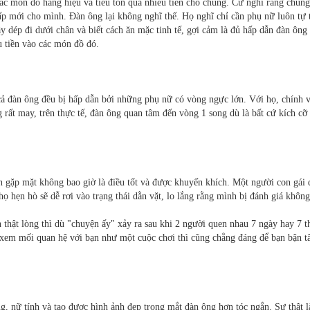
c món đồ hàng hiệu và tiêu tốn quá nhiều tiền cho chúng. Cứ nghĩ rằng chúng 
p mới cho mình. Đàn ông lại không nghĩ thế. Họ nghĩ chỉ cần phụ nữ luôn tự t
y dép đi dưới chân và biết cách ăn mặc tinh tế, gợi cảm là đủ hấp dẫn đàn ông
u tiền vào các món đồ đó.
cả đàn ông đều bị hấp dẫn bởi những phụ nữ có vòng ngực lớn. Với họ, chính 
rất may, trên thực tế, đàn ông quan tâm đến vòng 1 song dù là bất cứ kích cỡ 
ần gặp mặt không bao giờ là điều tốt và được khuyến khích. Một người con gái đ
 hẹn hò sẽ dễ rơi vào trạng thái dằn vặt, lo lắng rằng mình bị đánh giá không 
 thật lòng thì dù "chuyện ấy" xảy ra sau khi 2 người quen nhau 7 ngày hay 7 t
 xem mối quan hệ với bạn như một cuộc chơi thì cũng chẳng đáng để bạn bận t
ng, nữ tính và tạo được hình ảnh đẹp trong mắt đàn ông hơn tóc ngắn. Sự thật 