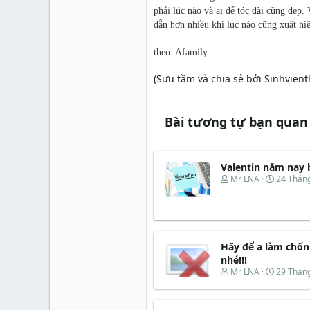
phải lúc nào và ai để tóc dài cũng đẹp.
dẫn hơn nhiều khi lúc nào cũng xuất hiệ
theo: Afamily
(Sưu tầm và chia sẻ bởi Sinhvie
Bài tương tự bạn quan
Valentin năm nay 
T
N
Mr LNA
24 Tháng
h
g
r
à
e
y
a
b
d
ắ
s
t
Hãy để a làm chốn
t
đ
nhé!!!
a
ầ
T
N
Mr LNA
29 Thán
r
u
h
g
t
r
à
e
e
y