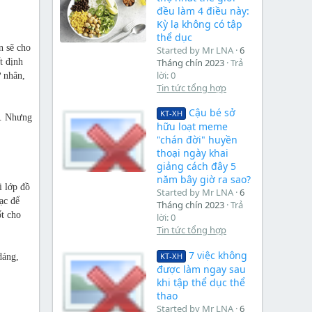
đều làm 4 điều này:
Kỳ lạ không có tập
thể dục
n sẽ cho
Started by Mr LNA
6
Tháng chín 2023
Trả
t định
lời: 0
ử nhân,
Tin tức tổng hợp
Cậu bé sở
KT-XH
y. Nhưng
hữu loạt meme
"chán đời" huyền
thoại ngày khai
giảng cách đây 5
năm bây giờ ra sao?
i lớp đồ
Started by Mr LNA
6
ạc để
Tháng chín 2023
Trả
ốt cho
lời: 0
Tin tức tổng hợp
7 việc không
KT-XH
dáng,
được làm ngay sau
khi tập thể dục thể
thao
Started by Mr LNA
6