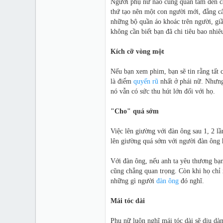
Người phụ nữ nào cũng quan tâm đến cá
thứ tạo nên một con người mới, đẳng cấ
những bộ quần áo khoác trên người, giầ
không cần biết bạn đã chi tiêu bao nhiê
Kích cỡ vòng một
Nếu bạn xem phim, bạn sẽ tin rằng tất 
là điểm
quyến rũ
nhất ở phái nữ. Nhưng 
nó vẫn có sức thu hút lớn đối với họ.
"Cho" quá sớm
Việc lên giường với đàn ông sau 1, 2 l
lên giường quá sớm với người đàn ông họ
Với đàn ông, nếu anh ta yêu thương bạn
cũng chẳng quan trọng. Còn khi họ chỉ
những gì người
đàn ông
đó nghĩ.
Mái tóc dài
Phụ nữ luôn nghĩ mái tóc dài sẽ dịu dà