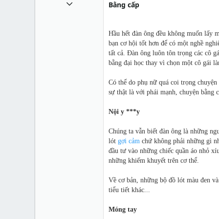
1 Tháng mười một 2010
Bằng cấp
49,065
13
Hầu hết đàn ông đều không muốn lấy mộ
bạn cơ hội tốt hơn để có một nghề nghi
38
tất cả. Đàn ông luôn tôn trọng các cô g
bằng đại học thay vì chọn một cô gái l
Có thể do phụ nữ quá coi trọng chuyện
sự thật là với phái mạnh, chuyện bằng c
Nội y ***y
Chúng ta vẫn biết đàn ông là những ngư
lót
gợi cảm
chứ không phải những gì nhì
đầu tư vào những chiếc quần áo nhỏ xíu
những khiếm khuyết trên cơ thể.
Về cơ bản, những bộ đồ lót màu đen và
tiểu tiết khác...
Móng tay