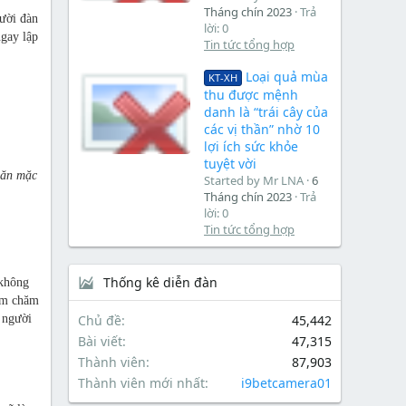
Tháng chín 2023
Trả
ười đàn
lời: 0
ngay lập
Tin tức tổng hợp
Loại quả mùa
KT-XH
thu được mệnh
danh là “trái cây của
các vị thần” nhờ 10
lợi ích sức khỏe
tuyệt vời
 ăn mặc
Started by Mr LNA
6
Tháng chín 2023
Trả
lời: 0
Tin tức tổng hợp
Thống kê diễn đàn
 không
êm chăm
 người
Chủ đề
45,442
Bài viết
47,315
Thành viên
87,903
Thành viên mới nhất
i9betcamera01