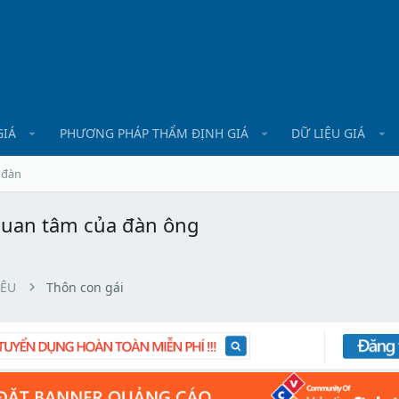
GIÁ
PHƯƠNG PHÁP THẨM ĐỊNH GIÁ
DỮ LIỆU GIÁ
 đàn
quan tâm của đàn ông
YÊU
Thôn con gái