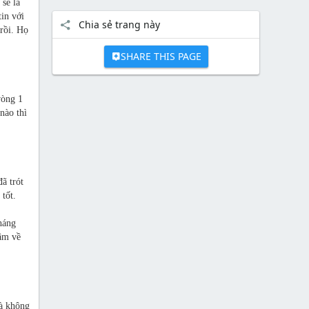
sẽ là
in với
Chia sẻ trang này
 rồi. Họ
SHARE THIS PAGE
vòng 1
nào thì
ã trót
tốt.
háng
âm về
là không