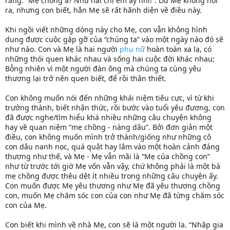
rằng: “Mẹ chồng á? Như hai chị em ấy nhỉ!”. Dù Mẹ không nói
ra, nhưng con biết, hẳn Mẹ sẽ rất hãnh diện về điều này.
Khi ngồi viết những dòng này cho Mẹ, con vẫn không hình
dung được cuộc gặp gỡ của “chúng ta” vào một ngày nào đó sẽ
như nào. Con và Mẹ là hai người
phụ nữ
hoàn toàn xa lạ, có
những thói quen khác nhau và sống hai cuộc đời khác nhau;
Bỗng nhiên vì một người đàn ông mà chúng ta cùng yêu
thương lại trở nên quen biết, để rồi thân thiết.
Con không muốn nói đến những khái niệm tiêu cực, vì từ khi
trưởng thành, biết nhận thức, rồi bước vào tuổi yêu đương, con
đã được nghe/tìm hiểu khá nhiều những câu chuyện không
hay về quan niệm “mẹ chồng - nàng dâu”. Bởi đơn giản một
điều, con không muốn mình trở thành/giống như những cô
con dâu nanh nọc, quá quắt hay lâm vào một hoàn cảnh đáng
thương như thế, và Mẹ - Mẹ vẫn mãi là “Mẹ của chồng con”
như từ trước tới giờ Mẹ vốn vẫn vậy, chứ không phải là một bà
mẹ chồng được thêu dệt ít nhiều trong những câu chuyện ấy.
Con muốn được Mẹ yêu thương như Mẹ đã yêu thương chồng
con, muốn Mẹ chăm sóc con của con như Mẹ đã từng chăm sóc
con của Mẹ.
Con biết khi mình về nhà Mẹ, con sẽ là một người lạ. “Nhập gia