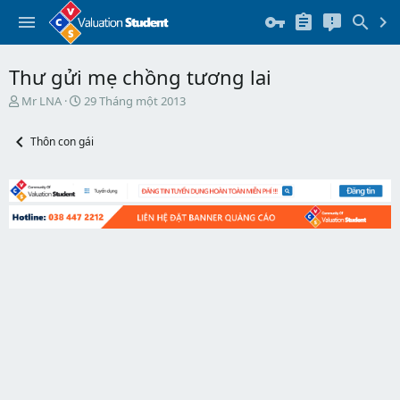
Thư gửi mẹ chồng tương lai
T
N
Mr LNA
29 Tháng một 2013
h
g
r
à
Thôn con gái
e
y
a
b
d
ắ
s
t
t
đ
a
ầ
r
u
t
e
r