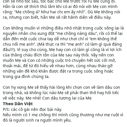
con sẽ nhổ tóc sâu, tóc bạc cho Mẹ trước rồi rủ Mẹ cùng đi.
Hẳn là con sẽ thích thú lắm khi có ai đó nói với Mẹ con mình
rằng: “Mẹ chồng á? Như hai chị em ấy nhỉ!”. Dù Mẹ không nói
ra, nhưng con biết, hẳn Mẹ sẽ rất hãnh diện về điều này.
Con không muốn vì những điều nhỏ nhặt trong cuộc sống lại là
nguyên nhân cho xung đột “mẹ chồng nàng dâu”, rồi có thể lại
dẫn đến một cuộc chia tay dễ như chơi chỉ vì “em không thể
chịu nổi mẹ anh”. (Mà thực ra thì “mẹ anh” có làm gì quá đáng
đâu!!!). Vì suy cho cùng, Mẹ hay con có làm gì cũng là vì lợi ích
của thằng cháu đích tôn của Mẹ sau này thôi. Vậy nên con
muốn Mẹ và Con có những cuộc trò chuyện hết sức cởi mở,
thoải mái, để từ đó hiểu về nhau hơn, cùng nhau tháo gỡ
những vấn đề khó khăn được đặt ra trong cuộc sống hoặc
trong gia đình chúng ta.
Con hy vọng Mẹ sẽ thấy hài lòng khi chọn con về làm dâu con
trong nhà, và không lúc nào Mẹ sẽ phải than thở hay hối tiếc
về việc này. Mẹ nhé! Con dâu tương lai của Mẹ
Theo Dân Việt
P/S: các cô gái nên đọc bài này.
Nếu mình có 1 mẹ chồng thì mình cũng thương như mẹ ruột vì
đó là người sinh ra người mình yêu.