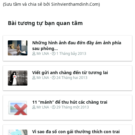
(Sưu tầm và chia sẻ bởi Sinhvienthamdinh.Com)
Bài tương tự bạn quan tâm
Những hình ảnh đau đớn đầy ám ảnh phía
sau phòng...
T
N
Mr LNA
1 Tháng bảy 2013
h
g
r
à
e
y
Viết gửi anh chàng đến từ tương lai
a
b
d
ắ
T
N
Mr LNA
24 Tháng hai 2013
s
t
h
g
t
đ
r
à
a
ầ
e
y
r
u
a
b
t
d
ắ
11 “mánh” để thu hút các chàng trai
e
s
t
T
N
Mr LNA
29 Tháng một 2013
r
t
đ
h
g
a
ầ
r
à
r
u
e
y
t
a
b
e
d
ắ
Vì sao đa số con gái thường thích con trai