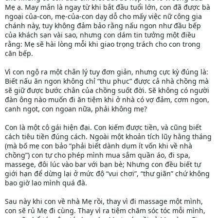
Mẹ ạ. May mắn là ngay từ khi bắt đầu tuổi lớn, con đã được bà
ngoại của-con, mẹ-của-con dạy dỗ cho mấy việc nữ công gia
chánh này, tuy không đảm bảo rằng nấu ngon như đầu bếp
của khách sạn vài sao, nhưng con dám tin tưởng một điều
rằng: Mẹ sẽ hài lòng mỗi khi giao trọng trách cho con trong
căn bếp.
Vì con ngộ ra một chân lý tuy đơn giản, nhưng cực kỳ đúng là:
Biết nấu ăn ngon không chỉ “thu phục” được cả nhà chồng mà
sẽ giữ được bước chân của chồng suốt đời. Sẽ không có người
đàn ông nào muốn đi ăn tiệm khi ở nhà có vợ đảm, cơm ngon,
canh ngọt, con ngoan nữa, phải không mẹ?
Con là một cô gái hiện đại. Con kiếm được tiền, và cũng biết
cách tiêu tiền đúng cách. Ngoài một khoản tích lũy hằng tháng
(mà bố mẹ con bảo “phải biết dành dụm ít vốn khi về nhà
chồng”) con tự cho phép mình mua sắm quần áo, đi spa,
massege, đôi lúc vào bar với bạn bè; Nhưng con đều biết tự
giới hạn để dừng lại ở mức độ “vui chơi”, “thư giãn” chứ không
bao giờ lao mình quá đà.
Sau này khi con về nhà Mẹ rồi, thay vì đi massage một mình,
con sẽ rủ Mẹ đi cùng. Thay vì ra tiệm chăm sóc tóc mỗi mình,