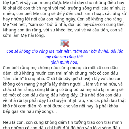
tùy tục”, vì vậy con mong được Mẹ chỉ dạy cho những điều hay
lẽ phải để con thích nghi với môi trường sống mới của mình. Ít
nhiều, con biết Mẹ cũng sẽ để ý đến cách sinh hoạt, các ứng xử
hay những lời nói của con hằng ngày. Con sẽ không cho rằng
Mẹ “xét nét”, “săm soi” bởi ở nhà, đôi lúc mẹ-của-con cũng thế.
Nhưng con tin rằng, với sự khéo léo, vui vẻ và cầu tiến, con sẽ
sớm làm Mẹ hài lòng.
Con sẽ không cho rằng Mẹ “xét nét”, “săm soi” bởi ở nhà, đôi lúc
mẹ-của-con cũng thế.
(ảnh minh họa)
Con biết rằng mẹ chồng nào cũng mong có một cô con dâu
đảm, chứ không muốn con trai mình chưng một cô con dâu
“làm cảnh” trong nhà. Ở xã hội bây giờ chuyện lấy vợ cho con
không còn mang ý nghĩa lấy thêm người... làm về nhà nữa, và
chắc chắn rằng, cũng không có ông bố bà mẹ nào lại mong sẽ
có một cô con dâu đụng đâu hỏng đấy. Chả nhẽ đón con dâu
về nhà rồi lại phải dạy từ chuyện nhặt rau, kho cá, phải lau thật
khô nồi cơm điện rồi mới được cho vào nồi hay là phải khóa
bếp gas khi nấu mỳ xong?...
Nếu là con, con cũng không dám tin tưởng trao con trai mình
cho những cô con dâu chỉ biết đút đồ hộp vào lò vi sóng đâu