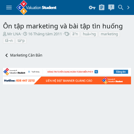
Ôn tập marketing và bài tập tìn huống
T
N
T
Mr LNA
16 Tháng tám 2011
ã”n
huá»‘ng
marketing
h
g
h
tã¬n
táº­p
r
à
ẻ
e
y
a
b
Marketing Căn Bản
d
ắ
s
t
t
đ
a
ầ
r
u
t
e
r