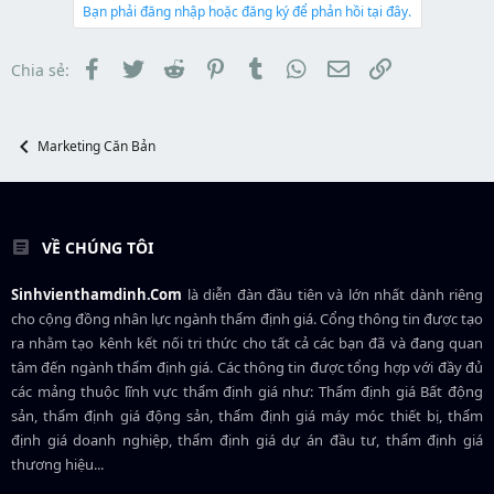
t
d
ắ
Bạn phải đăng nhập hoặc đăng ký để phản hồi tại đây.
e
s
t
r
t
đ
a
ầ
Facebook
Twitter
Reddit
Pinterest
Tumblr
WhatsApp
Email
Link
Chia sẻ:
r
u
t
e
r
Marketing Căn Bản
VỀ CHÚNG TÔI
Sinhvienthamdinh.Com
là diễn đàn đầu tiên và lớn nhất dành riêng
cho cộng đồng nhân lực ngành
thẩm định giá
. Cổng thông tin được tạo
ra nhằm tạo kênh kết nối tri thức cho tất cả các bạn đã và đang quan
tâm đến ngành thẩm định giá. Các thông tin được tổng hợp với đầy đủ
các mảng thuộc lĩnh vực thẩm định giá như: Thẩm định giá Bất động
sản, thẩm định giá động sản, thẩm định giá máy móc thiết bị, thẩm
định giá doanh nghiệp, thẩm định giá dự án đầu tư, thẩm định giá
thương hiệu...