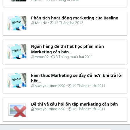
a
ầ
h
g
r
u
r
à
t
e
y
e
Phân tích hoạt động marketing của Beeline
a
b
r
d
ắ
T
N
Mr LNA
12 Tháng ba 2012
s
t
h
g
t
đ
r
à
a
ầ
e
y
r
u
a
b
t
d
ắ
Ngân hàng đề thi hết học phần môn
e
s
t
Marketing căn bản...
r
t
đ
T
N
venus92
3 Tháng mười hai 2011
a
ầ
h
g
r
u
r
à
t
e
y
e
kien thuc Marketing sẽ đầy đủ hơn khi trả lời
a
b
r
d
ắ
hết...
s
t
T
N
saveyourtime1990
19 Tháng mười 2011
t
đ
h
g
a
ầ
r
à
r
u
e
y
t
Đề thi và câu hỏi ôn tập marketing căn bản
a
b
e
d
ắ
T
N
saveyourtime1990
16 Tháng mười 2011
r
s
t
h
g
t
đ
r
à
a
ầ
e
y
r
u
a
b