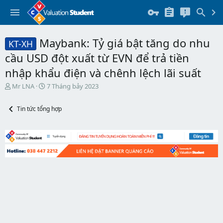
Maybank: Tỷ giá bật tăng do nhu
KT-XH
cầu USD đột xuất từ EVN để trả tiền
nhập khẩu điện và chênh lệch lãi suất
T
N
Mr LNA
7 Tháng bảy 2023
h
g
r
à
Tin tức tổng hợp
e
y
a
b
d
ắ
s
t
t
đ
a
ầ
r
u
t
e
r