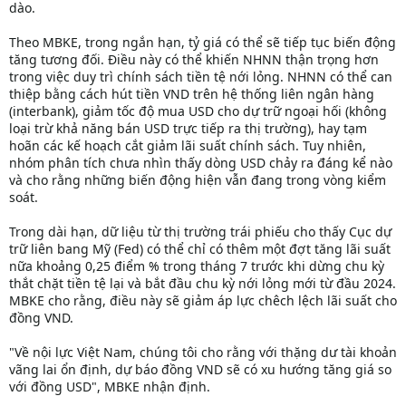
dào.
Theo MBKE, trong ngắn hạn, tỷ giá có thể sẽ tiếp tục biến động
tăng tương đối. Điều này có thể khiến NHNN thận trọng hơn
trong việc duy trì chính sách tiền tệ nới lỏng. NHNN có thể can
thiệp bằng cách hút tiền VND trên hệ thống liên ngân hàng
(interbank), giảm tốc độ mua USD cho dự trữ ngoại hối (không
loại trừ khả năng bán USD trực tiếp ra thị trường), hay tạm
hoãn các kế hoạch cắt giảm lãi suất chính sách. Tuy nhiên,
nhóm phân tích chưa nhìn thấy dòng USD chảy ra đáng kể nào
và cho rằng những biến động hiện vẫn đang trong vòng kiểm
soát.
Trong dài hạn, dữ liệu từ thị trường trái phiếu cho thấy Cục dự
trữ liên bang Mỹ (Fed) có thể chỉ có thêm một đợt tăng lãi suất
nữa khoảng 0,25 điểm % trong tháng 7 trước khi dừng chu kỳ
thắt chặt tiền tệ lại và bắt đầu chu kỳ nới lỏng mới từ đầu 2024.
MBKE cho rằng, điều này sẽ giảm áp lực chêch lệch lãi suất cho
đồng VND.
"Về nội lực Việt Nam, chúng tôi cho rằng với thặng dư tài khoản
vãng lai ổn định, dự báo đồng VND sẽ có xu hướng tăng giá so
với đồng USD", MBKE nhận định.