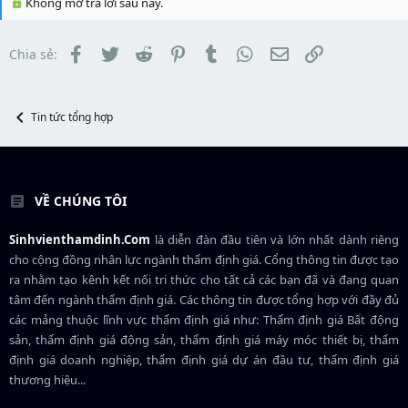
Không mở trả lời sau này.
e
d
ắ
r
s
t
t
đ
Facebook
Twitter
Reddit
Pinterest
Tumblr
WhatsApp
Email
Link
Chia sẻ:
a
ầ
r
u
t
e
r
Tin tức tổng hợp
VỀ CHÚNG TÔI
Sinhvienthamdinh.Com
là diễn đàn đầu tiên và lớn nhất dành riêng
cho cộng đồng nhân lực ngành
thẩm định giá
. Cổng thông tin được tạo
ra nhằm tạo kênh kết nối tri thức cho tất cả các bạn đã và đang quan
tâm đến ngành thẩm định giá. Các thông tin được tổng hợp với đầy đủ
các mảng thuộc lĩnh vực thẩm định giá như: Thẩm định giá Bất động
sản, thẩm định giá động sản, thẩm định giá máy móc thiết bị, thẩm
định giá doanh nghiệp, thẩm định giá dự án đầu tư, thẩm định giá
thương hiệu...