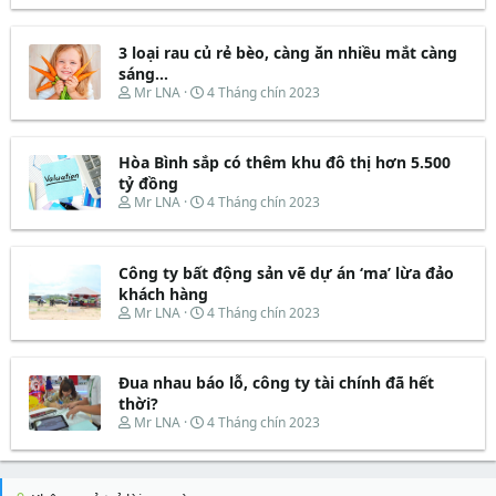
a
ầ
r
à
r
u
e
y
t
3 loại rau củ rẻ bèo, càng ăn nhiều mắt càng
a
b
e
d
ắ
sáng...
r
s
t
T
N
Mr LNA
4 Tháng chín 2023
t
đ
h
g
a
ầ
r
à
r
u
e
y
t
Hòa Bình sắp có thêm khu đô thị hơn 5.500
a
b
e
d
ắ
tỷ đồng
r
s
t
T
N
Mr LNA
4 Tháng chín 2023
t
đ
h
g
a
ầ
r
à
r
u
e
y
t
Công ty bất động sản vẽ dự án ‘ma’ lừa đảo
a
b
e
d
ắ
khách hàng
r
s
t
T
N
Mr LNA
4 Tháng chín 2023
t
đ
h
g
a
ầ
r
à
r
u
e
y
t
Đua nhau báo lỗ, công ty tài chính đã hết
a
b
e
d
ắ
thời?
r
s
t
T
N
Mr LNA
4 Tháng chín 2023
t
đ
h
g
a
ầ
r
à
r
u
e
y
t
a
b