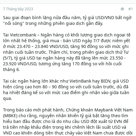
7 Tháng bảy 2023
#1
Sau giai đoạn bình lặng nửa đầu năm, tỷ giá USD/VND bất ngờ
"nổi sóng" trong những phiên giao dịch gần đây.
Tại Vietcombank – Ngân hàng có khối lượng giao dịch ngoại tệ
lớn nhất hệ thống, giá mua - bán USD ngày 7/7 được niêm yết
ở mức 23.470 – 23.840 VND/USD, tăng 90 đồng so với mức ghi
nhận cuối tuần trước. Thậm chí, trong phiên giao dịch thứ Tư
(5/7), tỷ giá USD tại ngân hàng này đã tăng lên mức 23.550 -
23.920 VND/USD, tương ứng tăng 170 đồng so với hồi cuối
tháng 6.
Tại các ngân hàng lớn khác như VietinBank hay BIDV, giá USD
hiện cũng cao hơn 80 – 90 đồng so với cuối tuần trước, dù đã
hạ nhiệt đáng kể so với mức cao điểm ghi nhận vào giữa tuần
qua.
Trong báo cáo mới phát hành, Chứng khoán Maybank Việt Nam
(MBKE) cho rằng, nguyên nhân khiến tỷ giá bật tăng theo tìm
hiểu ban đầu được cho là do nhu cầu USD đột xuất từ EVN để
trả tiền nhập khẩu điện trong khi chênh lệch lãi suất USD và
VND cao khiến dòng tiền thực chảy vào Việt Nam chưa được dồi