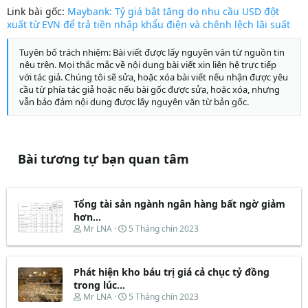
Link bài gốc:
Maybank: Tỷ giá bật tăng do nhu cầu USD đột
xuất từ EVN để trả tiền nhập khẩu điện và chênh lệch lãi suất
Tuyên bố trách nhiệm: Bài viết được lấy nguyên văn từ nguồn tin
nêu trên. Mọi thắc mắc về nội dung bài viết xin liên hệ trực tiếp
với tác giả. Chúng tôi sẽ sửa, hoặc xóa bài viết nếu nhận được yêu
cầu từ phía tác giả hoặc nếu bài gốc được sửa, hoặc xóa, nhưng
vẫn bảo đảm nội dung được lấy nguyên văn từ bản gốc.
Bài tương tự bạn quan tâm
Tổng tài sản ngành ngân hàng bất ngờ giảm
hơn...
T
N
Mr LNA
5 Tháng chín 2023
h
g
r
à
e
y
Phát hiện kho báu trị giá cả chục tỷ đồng
a
b
d
ắ
trong lúc...
s
t
T
N
Mr LNA
5 Tháng chín 2023
t
đ
h
g