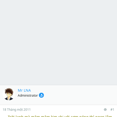
Mr LNA
Administrator
18 Tháng một 2011
#1
Trời lạnh mà măm măm kim chi với cơm nóng thì ngon lắm