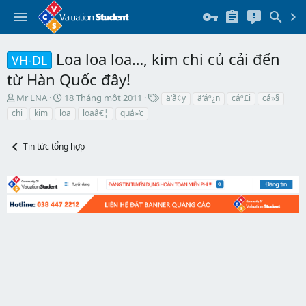
Loa loa loa…, kim chi củ cải đến
VH-DL
từ Hàn Quốc đây!
T
N
T
Mr LNA
18 Tháng một 2011
ä‘ã¢y
ä‘áº¿n
cáº£i
cá»§
h
g
h
chi
kim
loa
loaâ€¦
quá»‘c
r
à
ẻ
e
y
a
b
Tin tức tổng hợp
d
ắ
s
t
t
đ
a
ầ
r
u
t
e
r