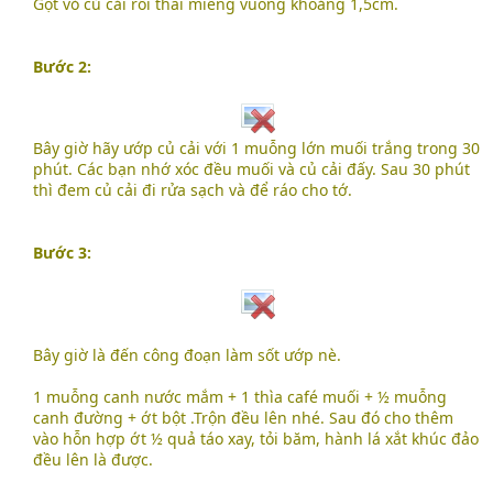
Gọt vỏ củ cải rồi thái miếng vuông khoảng 1,5cm.
Bước 2:
Bây giờ hãy ướp củ cải với 1 muỗng lớn muối trắng trong 30
phút. Các bạn nhớ xóc đều muối và củ cải đấy. Sau 30 phút
thì đem củ cải đi rửa sạch và để ráo cho tớ.
Bước 3:
Bây giờ là đến công đoạn làm sốt ướp nè.
1 muỗng canh nước mắm + 1 thìa café muối + ½ muỗng
canh đường + ớt bột .Trộn đều lên nhé. Sau đó cho thêm
vào hỗn hợp ớt ½ quả táo xay, tỏi băm, hành lá xắt khúc đảo
đều lên là được.