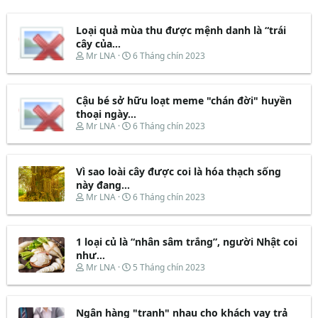
Loại quả mùa thu được mệnh danh là “trái
cây của...
T
N
Mr LNA
6 Tháng chín 2023
h
g
r
à
e
y
Cậu bé sở hữu loạt meme "chán đời" huyền
a
b
d
ắ
thoại ngày...
s
t
T
N
Mr LNA
6 Tháng chín 2023
t
đ
h
g
a
ầ
r
à
r
u
e
y
t
Vì sao loài cây được coi là hóa thạch sống
a
b
e
d
ắ
này đang...
r
s
t
T
N
Mr LNA
6 Tháng chín 2023
t
đ
h
g
a
ầ
r
à
r
u
e
y
t
1 loại củ là “nhân sâm trắng”, người Nhật coi
a
b
e
d
ắ
như...
r
s
t
T
N
Mr LNA
5 Tháng chín 2023
t
đ
h
g
a
ầ
r
à
r
u
e
y
t
Ngân hàng "tranh" nhau cho khách vay trả
a
b