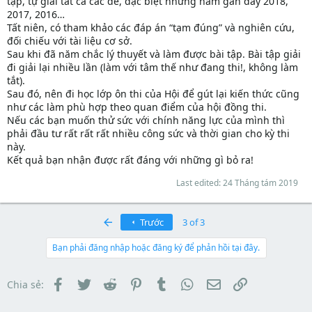
tập, tự giải tất cả các đề, đặc biệt những năm gần đây 2018,
2017, 2016…
Tất niên, có tham khảo các đáp án “tạm đúng” và nghiên cứu,
đối chiếu với tài liệu cơ sở.
Sau khi đã năm chắc lý thuyết và làm được bài tập. Bài tập giải
đi giải lại nhiều lần (làm với tâm thế như đang thi!, không làm
tắt).
Sau đó, nên đi học lớp ôn thi của Hội để gút lại kiến thức cũng
như các làm phù hợp theo quan điểm của hội đồng thi.
Nếu các bạn muốn thử sức với chính năng lực của mình thì
phải đầu tư rất rất rất nhiều công sức và thời gian cho kỳ thi
này.
Kết quả bạn nhận được rất đáng với những gì bỏ ra!
Last edited:
24 Tháng tám 2019
First
Trước
3 of 3
Bạn phải đăng nhập hoặc đăng ký để phản hồi tại đây.
Facebook
Twitter
Reddit
Pinterest
Tumblr
WhatsApp
Email
Link
Chia sẻ: