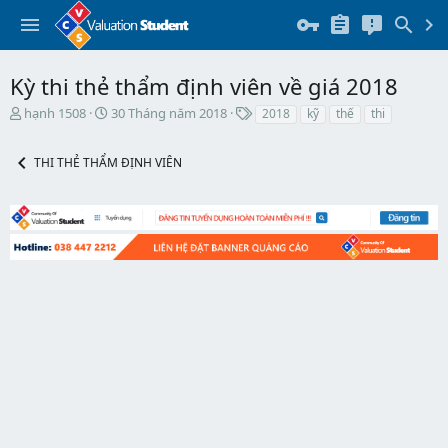
Kỳ thi thẻ thẩm định viên về giá 2018
T
N
T
hạnh 1508
30 Tháng năm 2018
2018
kỹ
thế
thi
h
g
h
r
à
ẻ
THI THẺ THẨM ĐỊNH VIÊN
e
y
a
b
d
ắ
s
t
t
đ
a
ầ
r
u
t
e
r