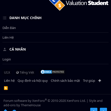
DANH MỤC CHÍNH
Diễn Đàn
Liên Hệ
CÁ NHÂN
Login
UI.X
Tiếng Việt
Liên hệ
Quy định và Nội quy
Chính sách bảo mật
Trợ giúp
R
S
S
®
Forum software by XenForo
© 2010-2020 XenForo Ltd.
|
Style and
add-ons by ThemeHouse