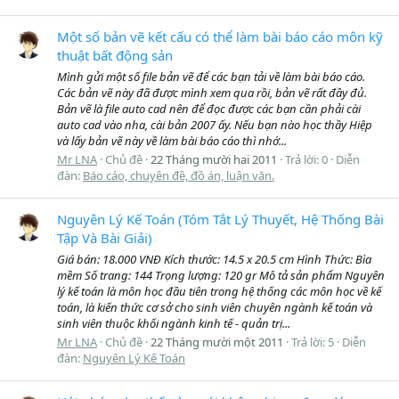
Một số bản vẽ kết cấu có thể làm bài báo cáo môn kỹ
thuật bất động sản
Mình gửi một số file bản vẽ để các bạn tải về làm bài báo cáo.
Các bản vẽ này đã được mình xem qua rồi, bản vẽ rất đầy đủ.
Bản vẽ là file auto cad nên để đọc được các bạn cần phải cài
auto cad vào nha, cài bản 2007 ấy. Nếu bạn nào học thầy Hiệp
và lấy bản vẽ này về làm bài báo cáo thì nhớ...
Mr LNA
Chủ đề
22 Tháng mười hai 2011
Trả lời: 0
Diễn
đàn:
Báo cáo, chuyên đề, đồ án, luận văn.
Nguyên Lý Kế Toán (Tóm Tắt Lý Thuyết, Hệ Thống Bài
Tập Và Bài Giải)
Giá bán: 18.000 VNĐ Kích thước: 14.5 x 20.5 cm Hình Thức: Bìa
mềm Số trang: 144 Trọng lượng: 120 gr Mô tả sản phẩm Nguyên
lý kế toán là môn học đầu tiên trong hệ thống các môn học về kế
toán, là kiến thức cơ sở cho sinh viên chuyên ngành kế toán và
sinh viên thuộc khối ngành kinh tế - quản trị...
Mr LNA
Chủ đề
22 Tháng mười một 2011
Trả lời: 5
Diễn
đàn:
Nguyên Lý Kế Toán