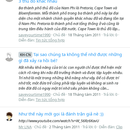
3 thủ đô khác nhau
Ba thành phố thủ đô của Nam Phi là Pretoria, Cape Town và
Bloemfontein. Mỗi thành phố trong ba thành phố này lại đại
diện cho một nhánh chính quyền khác nhau đã và đang tồn tại
ở Nam Phi. Pretoria là thành phố nơi tổng thống ở và cũng là
trung tâm điều hành của đất nước. Cape Town là thủ đô lập...
saveyourtime1990
Chủ đề
18 Tháng tám 2011
Trả lời: 0
Diễn đàn:
Tin tức tổng hợp
Tại sao chúng ta không thể nhớ được những
KH-CN
gì đã xảy ra hồi bé?
Rất nhiều khả năng của trí óc con người chỉ được thể hiện một
cách rõ ràng khi não đã trưởng thành và được tập luyện nhiều.
Trí nhớ là một trong những khả năng như vậy. Để có được trí
nhớ tốt, một đứa trẻ cũng phải tập luyện và không ai sinh ra
trên đời đã có ngay một trí nhớ siêu phàm không cần...
saveyourtime1990
Chủ đề
18 Tháng tám 2011
Trả lời: 0
Diễn đàn:
Tin tức tổng hợp
Như thế này mới gọi là đánh trận giả nè :))
http://www.youtube.com/watch?v=W_56Rz6KavU
Mr LNA
Chủ đề
2 Tháng tám 2011
Trả lời: 0
Diễn đàn:
Clip