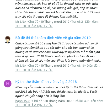
viên năm 2018, các bạn tải về để ôn thi nhé. Hiện tại trên diễn
đàn đã có rất nhiều bộ đề, các hướng dẫn giải, đáp án tham
khảo. Các bạn có thể xem link bài viết liên quan phía dưới, hoặc
truy cập vào thư mục đề thi theo link dưới để...
Mr LNA
Chủ đề
10 Tháng mười 2019
Trả lời: 2
Diễn đàn:
THI THẺ THẨM ĐỊNH VIÊN
Bộ đề thi thẻ thẩm định viên về giá năm 2019
Chào các bạn, Để bổ sung kho đề thi qua các năm, admin cố
gắng sưu tầm đề thi qua các năm cho các bạn tham khảo
hướng ra đề qua các năm. Dưới đây là bộ đề thi thẻ thẩm định
viên về giá năm 2019. Vì môn anh văn phải làm trên đề nên
không có. Chỉ có các môn sau: Pháp luật trong thẩm định giá...
Mr LNA
Chủ đề
10 Tháng mười 2019
Trả lời: 16
Diễn đàn:
THI THẺ THẨM ĐỊNH VIÊN
Kỳ thi thẻ thẩm định viên về giá 2018
H
Năm nay vẫn chưa có thông tin gì về Kỳ thi thẻ thẩm định viên về
giá 2018 các bác nhỉ? Bác nào thi lập team ôn tập đi ạ. E trái
ngành chuyển sang nên lo lắng lắm.
hạnh 1508
Chủ đề
30 Tháng năm 2018
Trả lời: 40
Diễn đàn:
THI THẺ THẨM ĐỊNH VIÊN