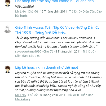
Hát nhép như thế này mới không bị...quăng dép
VQ9gLcpRYd0
Mr LNA
Chủ đề
12 Tháng chín 2011
Trả lời: 0
Diễn đàn:
Clip
hài hước
Giáo Trình Access Toàn Tập Có Video Hướng Dẫn Cụ
Thể 100% = Tiếng Việt Dễ Hiểu.
Tải Về Máy Hướng dẫn download: Click vào link download ->
Chọn Download for .. minutes ...secconds bên phải->install and
dowload the file fast > z là xong .. "chúc các bạn thành công "
saveyourtime1990
Chủ đề
8 Tháng chín 2011
Trả lời: 0
Diễn đàn:
Ebooks
Lập kế hoạch kinh doanh như thế nào?
Một con thuyền nhỏ bé đứng trước biển cả rộng lơn mà không
biết phải đi về đâu, không biết làm sao có thể tránh được những
con bão dữ dội có thể ập xuống bất cứ lúc nào, không biết nơi
nào là tốt nhất có thể cập bến... Doanh nghiệp cũng sẽ như vậy,
sẽ mất phương hướng trước thị trường bao la và...
Mr LNA
Chủ đề
8 Tháng chín 2011
Trả lời: 0
Diễn đàn:
Marketing