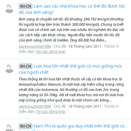
Làm sao các nhà khoa học có thể đo được tốc
KH-CN
độ của ánh sáng?
Ánh sáng di chuyển với tốc độ khoảng 299.792 km/giờ (thường
thì người ta hay làm tròn thành 300.000 km/giờ). Chúng ta biết
được con số chính xác nói trên sau nhiều thí nghiệm đo đạc với
các cách tiếp cận khác nhau. Người đầu tiên muốn đo tốc độ
của ánh sáng chính là Galileo. Ông đã đặt hai điểm...
saveyourtime1990
Chủ đề
18 Tháng tám 2011
Trả lời: 0
Diễn đàn:
Tin tức tổng hợp
Loài hoa lớn nhất thế giới có mùi giống mùi
KH-CN
của người chết
Theo thống kê thì hoa lớn nhất thuộc về cây có tên khoa học là
Amorphophallus titanum, là một loài cây hiếm sống trong rừng
nhiệt đới của Indonesia. Nó thường có độ cao hơn 2m, trọng
lượng nặng từ 50-70kg. Xét về mặt khoa học mà nói thì loài hoa
này (cũng giống như quả dứa) là một chùm các bông...
saveyourtime1990
Chủ đề
18 Tháng tám 2011
Trả lời: 0
Diễn đàn:
Tin tức tổng hợp
Nam Phi là quốc gia duy nhất trên thế giới có
KH-CN