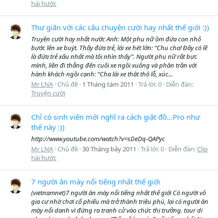
hài hước
Thư giãn với các câu chuyện cười hay nhất thế giới :))
Truyện cười hay nhất nước Anh: Một phụ nữ ôm đứa con nhỏ
bước lên xe buýt. Thấy đứa trẻ, lái xe hét lớn: “Chu cha! Đây có lẽ
là đứa trẻ xấu nhất mà tôi nhìn thấy”. Người phụ nữ rất bực
mình, liền đi thẳng đến cuối xe ngồi xuống và phân trần với
hành khách ngồi cạnh: “Cha lái xe thật thô lỗ, xúc...
Mr LNA
Chủ đề
1 Tháng tám 2011
Trả lời: 0
Diễn đàn:
Truyện cười
Chỉ có sinh viên mới nghĩ ra cách giặt đồ...Pro như
thế này :))
http://www.youtube.com/watch?v=sDeDq-QAPyc
Mr LNA
Chủ đề
30 Tháng bảy 2011
Trả lời: 0
Diễn đàn:
Clip
hài hước
7 người ăn mày nổi tiếng nhất thế giới
(vietnamnet)7 người ăn mày nổi tiếng nhất thế giới Có người vô
gia cư nhờ chơi cổ phiếu mà trở thành triệu phú, lại có người ăn
mày nổi danh vì đứng ra tranh cử vào chức thị trưởng. tour di