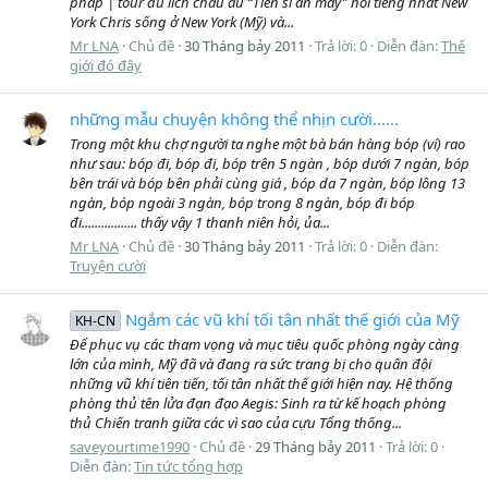
phap | tour du lich chau au “Tiến sĩ ăn mày” nổi tiếng nhất New
York Chris sống ở New York (Mỹ) và...
Mr LNA
Chủ đề
30 Tháng bảy 2011
Trả lời: 0
Diễn đàn:
Thế
giới đó đây
những mẫu chuyện không thể nhịn cười......
Trong một khu chợ người ta nghe một bà bán hàng bóp (ví) rao
như sau: bóp đi, bóp đi, bóp trên 5 ngàn , bóp dưới 7 ngàn, bóp
bên trái và bóp bên phải cùng giá , bóp da 7 ngàn, bóp lông 13
ngàn, bóp ngoài 3 ngàn, bóp trong 8 ngàn, bóp đi bóp
đi................. thấy vậy 1 thanh niên hỏi, ủa...
Mr LNA
Chủ đề
30 Tháng bảy 2011
Trả lời: 0
Diễn đàn:
Truyện cười
Ngắm các vũ khí tối tân nhất thế giới của Mỹ
KH-CN
Để phục vụ các tham vọng và mục tiêu quốc phòng ngày càng
lớn của mình, Mỹ đã và đang ra sức trang bị cho quân đội
những vũ khí tiên tiến, tối tân nhất thế giới hiện nay. Hệ thống
phòng thủ tên lửa đạn đạo Aegis: Sinh ra từ kế hoạch phòng
thủ Chiến tranh giữa các vì sao của cựu Tổng thống...
saveyourtime1990
Chủ đề
29 Tháng bảy 2011
Trả lời: 0
Diễn đàn:
Tin tức tổng hợp