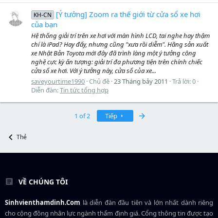
[Ý tưởng] Zoom ra thế giới từ cửa sổ xe hơi
KH-CN
của bạn
Hệ thống giải trí trên xe hơi với màn hình LCD, tai nghe hay thậm
chí là iPad? Hay đấy, nhưng cũng "xưa rồi diễm". Hãng sản xuất
xe Nhật Bản Toyota mới đây đã trình làng một ý tưởng công
nghệ cực kỳ ấn tượng: giải trí đa phương tiện trên chính chiếc
cửa sổ xe hơi. Với ý tưởng này, cửa sổ của xe...
saveyourtime1990
Chủ đề
23 Tháng bảy 2011
Trả lời: 0
Diễn đàn:
Tin tức tổng hợp
Last
1 of 2
Tiếp
Thẻ
VỀ CHÚNG TÔI
Sinhvienthamdinh.Com
là diễn đàn đầu tiên và lớn nhất dành riêng
cho cộng đồng nhân lực ngành
thẩm định giá
. Cổng thông tin được tạo