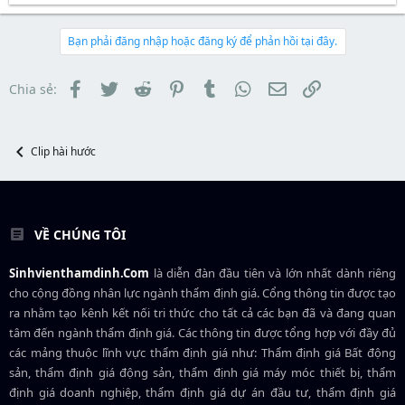
a
ầ
r
à
r
u
e
y
t
a
b
Bạn phải đăng nhập hoặc đăng ký để phản hồi tại đây.
e
d
ắ
r
s
t
t
đ
Facebook
Twitter
Reddit
Pinterest
Tumblr
WhatsApp
Email
Link
Chia sẻ:
a
ầ
r
u
t
e
Clip hài hước
r
VỀ CHÚNG TÔI
Sinhvienthamdinh.Com
là diễn đàn đầu tiên và lớn nhất dành riêng
cho cộng đồng nhân lực ngành
thẩm định giá
. Cổng thông tin được tạo
ra nhằm tạo kênh kết nối tri thức cho tất cả các bạn đã và đang quan
tâm đến ngành thẩm định giá. Các thông tin được tổng hợp với đầy đủ
các mảng thuộc lĩnh vực thẩm định giá như: Thẩm định giá Bất động
sản, thẩm định giá động sản, thẩm định giá máy móc thiết bị, thẩm
định giá doanh nghiệp, thẩm định giá dự án đầu tư, thẩm định giá