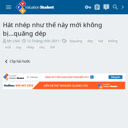
Hát nhép như thế này mới không
bị...quăng dép
T
N
T
Mr LNA
12 Tháng chín 2011
bịquăng
dep
hát
không
h
g
h
mới
nay
nhép
nhu
thế
r
à
ẻ
e
y
a
b
Clip hài hước
d
ắ
s
t
t
đ
a
ầ
r
u
t
e
r