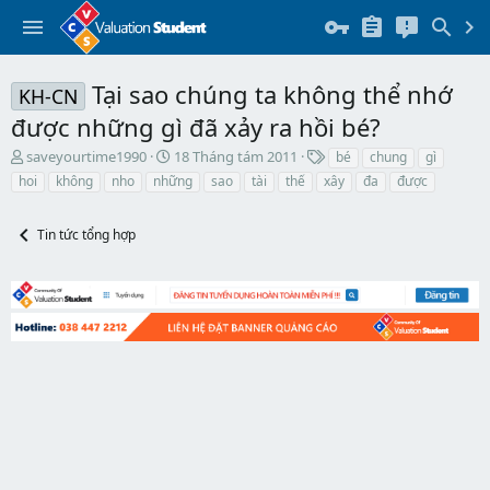
Tại sao chúng ta không thể nhớ
KH-CN
được những gì đã xảy ra hồi bé?
T
N
T
saveyourtime1990
18 Tháng tám 2011
bé
chung
gì
h
g
h
hoi
không
nho
những
sao
tài
thế
xây
đa
được
r
à
ẻ
e
y
a
b
Tin tức tổng hợp
d
ắ
s
t
t
đ
a
ầ
r
u
t
e
r