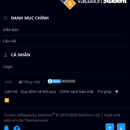
DANH MỤC CHÍNH
Diễn Đàn
Liên Hệ
CÁ NHÂN
Login
UI.X
Tiếng Việt
Liên hệ
Quy định và Nội quy
Chính sách bảo mật
Trợ giúp
R
S
S
®
Forum software by XenForo
© 2010-2020 XenForo Ltd.
|
Style and
add-ons by ThemeHouse