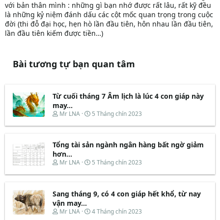
với bản thân mình : những gì bạn nhớ được rất lâu, rất kỹ đều
là những kỷ niệm đánh dấu các cột mốc quan trọng trong cuộc
đời (thi đỗ đại học, hẹn hò lần đầu tiên, hôn nhau lần đầu tiên,
lần đầu tiên kiếm được tiền…)
Bài tương tự bạn quan tâm
Từ cuối tháng 7 Âm lịch là lúc 4 con giáp này
may...
T
N
Mr LNA
5 Tháng chín 2023
h
g
r
à
e
y
Tổng tài sản ngành ngân hàng bất ngờ giảm
a
b
d
ắ
hơn...
s
t
T
N
Mr LNA
5 Tháng chín 2023
t
đ
h
g
a
ầ
r
à
r
u
e
y
t
Sang tháng 9, có 4 con giáp hết khổ, từ nay
a
b
e
d
ắ
vận may...
r
s
t
T
N
Mr LNA
4 Tháng chín 2023
t
đ
h
g