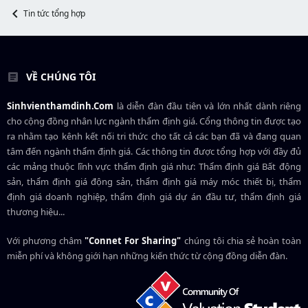
e
Tin tức tổng hợp
r
VỀ CHÚNG TÔI
Sinhvienthamdinh.Com
là diễn đàn đầu tiên và lớn nhất dành riêng
cho cộng đồng nhân lực ngành
thẩm định giá
. Cổng thông tin được tạo
ra nhằm tạo kênh kết nối tri thức cho tất cả các bạn đã và đang quan
tâm đến ngành thẩm định giá. Các thông tin được tổng hợp với đầy đủ
các mảng thuộc lĩnh vực thẩm định giá như: Thẩm định giá Bất động
sản, thẩm định giá động sản, thẩm định giá máy móc thiết bị, thẩm
định giá doanh nghiệp, thẩm định giá dự án đầu tư, thẩm định giá
thương hiệu...
Với phương châm
"Connet For Sharing"
chúng tôi chia sẻ hoàn toàn
miễn phí và không giới hạn những kiến thức từ cộng đồng diễn đàn.