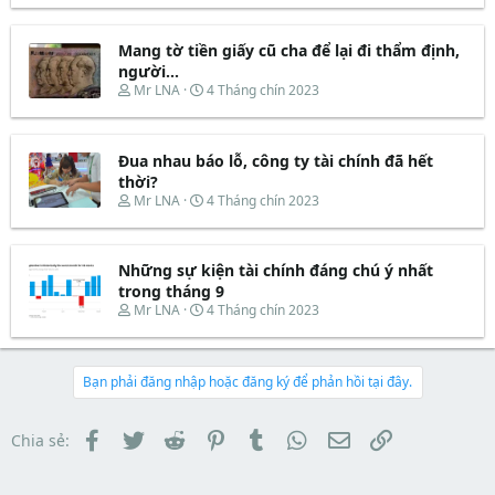
a
ầ
r
à
r
u
e
y
t
Mang tờ tiền giấy cũ cha để lại đi thẩm định,
a
b
e
d
ắ
người...
r
s
t
T
N
Mr LNA
4 Tháng chín 2023
t
đ
h
g
a
ầ
r
à
r
u
e
y
t
Đua nhau báo lỗ, công ty tài chính đã hết
a
b
e
d
ắ
thời?
r
s
t
T
N
Mr LNA
4 Tháng chín 2023
t
đ
h
g
a
ầ
r
à
r
u
e
y
t
Những sự kiện tài chính đáng chú ý nhất
a
b
e
d
ắ
trong tháng 9
r
s
t
T
N
Mr LNA
4 Tháng chín 2023
t
đ
h
g
a
ầ
r
à
r
u
e
y
t
a
b
Bạn phải đăng nhập hoặc đăng ký để phản hồi tại đây.
e
d
ắ
r
s
t
t
đ
Facebook
Twitter
Reddit
Pinterest
Tumblr
WhatsApp
Email
Link
Chia sẻ:
a
ầ
r
u
t