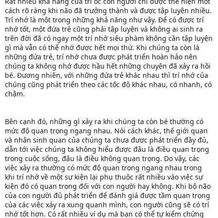
Rất nhiều khả năng của trí óc con người chỉ được thể hiện một
cách rõ ràng khi não đã trưởng thành và được tập luyện nhiều.
Trí nhớ là một trong những khả năng như vậy. Để có được trí
nhớ tốt, một đứa trẻ cũng phải tập luyện và không ai sinh ra
trên đời đã có ngay một trí nhớ siêu phàm không cần tập luyện
gì mà vẫn có thể nhớ được hết mọi thứ. Khi chúng ta còn là
những đứa trẻ, trí nhớ chưa được phát triển hoàn hảo nên
chúng ta không nhớ được hầu hết những chuyện đã xảy ra hồi
bé. Đương nhiên, với những đứa trẻ khác nhau thì trí nhớ của
chúng cũng phát triển theo các tốc độ khác nhau, có nhanh, có
chậm.
Bên cạnh đó, những gì xảy ra khi chúng ta còn bé thường có
mức độ quan trọng ngang nhau. Nói cách khác, thế giới quan
và nhân sinh quan của chúng ta chưa được phát triển đầy đủ,
dẫn tới việc chúng ta không hiểu được đâu là điều quan trọng
trong cuộc sống, đâu là điều không quan trọng. Do vậy, các
việc xảy ra thường có mức độ quan trọng ngang nhau trong
khi trí nhớ về một sự kiện lại phụ thuộc rất nhiều vào việc sự
kiện đó có quan trọng đối với con người hay không. Khi bộ não
của con người đủ phát triển để đánh giá được tầm quan trọng
của các việc xảy ra xung quanh mình, con người cũng sẽ có trí
nhớ tốt hơn. Có rất nhiều ví dụ mà bạn có thể tự kiểm chứng