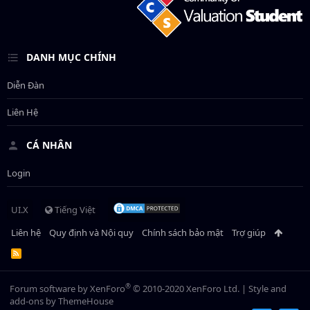
DANH MỤC CHÍNH
Diễn Đàn
Liên Hệ
CÁ NHÂN
Login
UI.X
Tiếng Việt
Liên hệ
Quy định và Nội quy
Chính sách bảo mật
Trợ giúp
R
S
S
®
Forum software by XenForo
© 2010-2020 XenForo Ltd.
|
Style and
add-ons by ThemeHouse