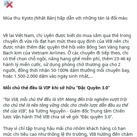
Mùa thu Kyoto (Nhật Bản) hấp dẫn với những tán lá đổi màu
Về lại Việt Nam, chị Uyên được biết do mua sắm qua thẻ trong
chuyến đi vừa rồi đạt hạn mức theo quy định của VIB nên chị
được nhận thêm đặc quyền thẻ hội viên Bông Sen Vàng hạng
Bạch kim của Vietnam Airlines. Ở các chuyến đi tiếp theo, chị
có thể chọn chỗ ngồi, nâng hạng ghế miễn phí, thêm 23-46 ký
hành lý miễn cước, sử dụng phòng chờ thương gia cho 2
người, đồng thời nhận 50-100% dặm thưởng mỗi chuyến bay,
hoặc 1.500-2.000 dặm vào ngày sinh nhật,…
Mỗi chủ thẻ đều là VIP khi sở hữu “Đặc Quyền 3.0”
“Tại VIB, mỗi chủ thẻ đều là VIP. Mang đến trải nghiệm vượt trội
cho chủ thẻ là nền tảng vững chắc cho chiến lược dẫn đầu xu thế
thẻ của VIB”,
bà Tường Nguyễn - Giám đốc Trung tâm Chiến
lược Vận hành Thẻ VIB chia sẻ về gói “Đặc quyền 3.0”.
Thay vì chỉ tập trung hậu mãi cho nhóm khách hàng có hạn
mức chi tiêu cao như thông lệ thị trường, VIB hướng đến chăm