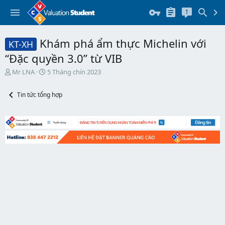
Khám phá ẩm thực Michelin với
KT-XH
“Đặc quyền 3.0” từ VIB
T
N
Mr LNA
5 Tháng chín 2023
h
g
r
à
Tin tức tổng hợp
e
y
a
b
d
ắ
s
t
t
đ
a
ầ
r
u
t
e
r