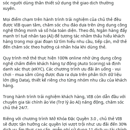
sóc người dùng thân thiết sử dụng thẻ giao dịch thường
xuyên.
Mọi điểm chạm trên hành trình trải nghiệm của chủ thẻ đều
được VIB quan tâm, chăm sóc chu đáo dựa trên ứng dụng công
nghệ thông minh và số hóa toàn diện. Theo đó, Ngân hàng đẩy
mạnh trí tuệ nhân tạo (AI) để tương tác nhằm thấu hiểu khách
hàng trong mọi giai đoạn từ tìm hiểu nhu cầu, tiếp cận, mở thẻ
đến chăm sóc theo hướng cá nhân hóa khi dùng thẻ.
Quy trình mở thẻ thực hiện 100% online nhờ ứng dụng công
nghệ chấm điểm khách hàng tự động (Auto Scoring) và định
danh xác thực (eKYC). Các chương trình ưu đãi ăn uống - vui
chơi - mua sắm cũng được đưa ra dựa trên phân tích dữ liệu
lớn (Big Data), thiết kế riêng cho từng nhóm nhu cầu của khách
hàng.
Trong hành trình trải nghiệm khách hàng, VIB còn dẫn đầu với
chuyên gia tài chính ảo Vie (Trợ lý ảo AI) năng động, chăm sóc
chủ thẻ 24/7.
Riêng với chương trình Mở Khóa Đặc Quyền 3.0 , chủ thẻ VIB
sẽ được tận hưởng các quyền lợi vượt trội như: ưu đãi đến 30%
dịch vụ ẩm thực cao cấp, miễn phí sử dụng 11 dịch vụ tài chính