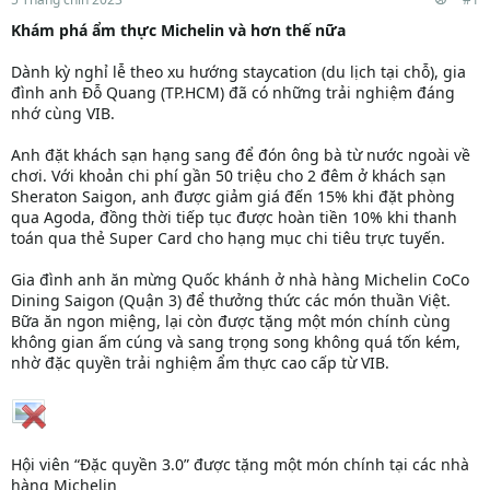
Khám phá ẩm thực Michelin và hơn thế nữa
Dành kỳ nghỉ lễ theo xu hướng staycation (du lịch tại chỗ), gia
đình anh Đỗ Quang (TP.HCM) đã có những trải nghiệm đáng
nhớ cùng VIB.
Anh đặt khách sạn hạng sang để đón ông bà từ nước ngoài về
chơi. Với khoản chi phí gần 50 triệu cho 2 đêm ở khách sạn
Sheraton Saigon, anh được giảm giá đến 15% khi đặt phòng
qua Agoda, đồng thời tiếp tục được hoàn tiền 10% khi thanh
toán qua thẻ Super Card cho hạng mục chi tiêu trực tuyến.
Gia đình anh ăn mừng Quốc khánh ở nhà hàng Michelin CoCo
Dining Saigon (Quận 3) để thưởng thức các món thuần Việt.
Bữa ăn ngon miệng, lại còn được tặng một món chính cùng
không gian ấm cúng và sang trọng song không quá tốn kém,
nhờ đặc quyền trải nghiệm ẩm thực cao cấp từ VIB.
Hội viên “Đặc quyền 3.0” được tặng một món chính tại các nhà
hàng Michelin