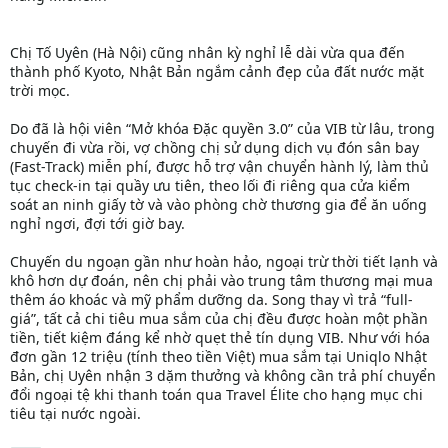
Chị Tố Uyên (Hà Nội) cũng nhân kỳ nghỉ lễ dài vừa qua đến
thành phố Kyoto, Nhật Bản ngắm cảnh đẹp của đất nước mặt
trời mọc.
Do đã là hội viên “Mở khóa Đặc quyền 3.0” của VIB từ lâu, trong
chuyến đi vừa rồi, vợ chồng chị sử dụng dịch vụ đón sân bay
(Fast-Track) miễn phí, được hỗ trợ vận chuyển hành lý, làm thủ
tục check-in tại quầy ưu tiên, theo lối đi riêng qua cửa kiểm
soát an ninh giấy tờ và vào phòng chờ thương gia để ăn uống
nghỉ ngơi, đợi tới giờ bay.
Chuyến du ngoạn gần như hoàn hảo, ngoại trừ thời tiết lạnh và
khô hơn dự đoán, nên chị phải vào trung tâm thương mại mua
thêm áo khoác và mỹ phẩm dưỡng da. Song thay vì trả “full-
giá”, tất cả chi tiêu mua sắm của chị đều được hoàn một phần
tiền, tiết kiệm đáng kể nhờ quẹt thẻ tín dụng VIB. Như với hóa
đơn gần 12 triệu (tính theo tiền Việt) mua sắm tại Uniqlo Nhật
Bản, chị Uyên nhận 3 dặm thưởng và không cần trả phí chuyển
đổi ngoại tệ khi thanh toán qua Travel Élite cho hạng mục chi
tiêu tại nước ngoài.