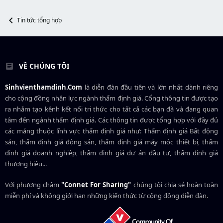
t
e
r
Tin tức tổng hợp
VỀ CHÚNG TÔI
Sinhvienthamdinh.Com
là diễn đàn đầu tiên và lớn nhất dành riêng
cho cộng đồng nhân lực ngành
thẩm định giá
. Cổng thông tin được tạo
ra nhằm tạo kênh kết nối tri thức cho tất cả các bạn đã và đang quan
tâm đến ngành thẩm định giá. Các thông tin được tổng hợp với đầy đủ
các mảng thuộc lĩnh vực thẩm định giá như: Thẩm định giá Bất động
sản, thẩm định giá động sản, thẩm định giá máy móc thiết bị, thẩm
định giá doanh nghiệp, thẩm định giá dự án đầu tư, thẩm định giá
thương hiệu...
Với phương châm
"Connet For Sharing"
chúng tôi chia sẻ hoàn toàn
miễn phí và không giới hạn những kiến thức từ cộng đồng diễn đàn.