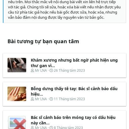
nêu trên. Mọi thắc mắc về nội dung bài viết xin liên hệ trực tiếp
với tác giả. Chúng tôi sẽ sửa, hoặc xóa bài viết nếu nhận được yêu
cầu từ phía tác giả hoặc nếu bài gốc được sửa, hoặc xóa, nhưng
vẫn bảo đảm nội dung được lấy nguyên văn từ bản gốc.
Bài tương tự bạn quan tâm
Khám xương nhưng bất ngờ phát hiện ung
thư gan vì...
T
N
Mr LNA
26 Tháng tám 2023
h
g
r
à
e
y
Bỗng dưng thấy tê tay: Bác sĩ cảnh báo dấu
a
b
d
ắ
hiệu...
s
t
T
N
Mr LNA
11 Tháng tám 2023
t
đ
h
g
a
ầ
r
à
r
u
e
y
t
Bác sĩ cảnh báo trên móng tay có dấu hiệu
a
b
e
d
ắ
này cần...
r
s
t
T
N
Mr LNA
8 Tháng tám 2023