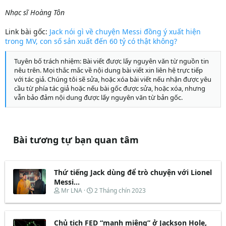
Nhạc sĩ Hoàng Tôn
Link bài gốc:
Jack nói gì về chuyện Messi đồng ý xuất hiện
trong MV, con số sản xuất đến 60 tỷ có thật không?
Tuyên bố trách nhiệm: Bài viết được lấy nguyên văn từ nguồn tin
nêu trên. Mọi thắc mắc về nội dung bài viết xin liên hệ trực tiếp
với tác giả. Chúng tôi sẽ sửa, hoặc xóa bài viết nếu nhận được yêu
cầu từ phía tác giả hoặc nếu bài gốc được sửa, hoặc xóa, nhưng
vẫn bảo đảm nội dung được lấy nguyên văn từ bản gốc.
Bài tương tự bạn quan tâm
Thứ tiếng Jack dùng để trò chuyện với Lionel
Messi...
T
N
Mr LNA
2 Tháng chín 2023
h
g
r
à
e
y
Chủ tịch FED “mạnh miệng” ở Jackson Hole,
a
b