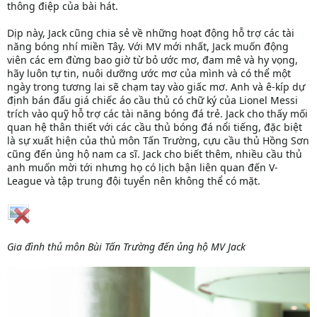
thông điệp của bài hát.
Dịp này, Jack cũng chia sẻ về những hoạt động hỗ trợ các tài
năng bóng nhí miền Tây. Với MV mới nhất, Jack muốn động
viên các em đừng bao giờ từ bỏ ước mơ, đam mê và hy vọng,
hãy luôn tự tin, nuôi dưỡng ước mơ của mình và có thể một
ngày trong tương lai sẽ chạm tay vào giấc mơ. Anh và ê-kíp dự
định bán đấu giá chiếc áo cầu thủ có chữ ký của Lionel Messi
trích vào quỹ hỗ trợ các tài năng bóng đá trẻ. Jack cho thấy mối
quan hệ thân thiết với các cầu thủ bóng đá nổi tiếng, đặc biệt
là sự xuất hiện của thủ môn Tấn Trường, cựu cầu thủ Hồng Sơn
cũng đến ủng hộ nam ca sĩ. Jack cho biết thêm, nhiều cầu thủ
anh muốn mời tới nhưng họ có lịch bận liên quan đến V-
League và tập trung đội tuyển nên không thể có mặt.
Gia đình thủ môn Bùi Tấn Trường đến ủng hộ MV Jack