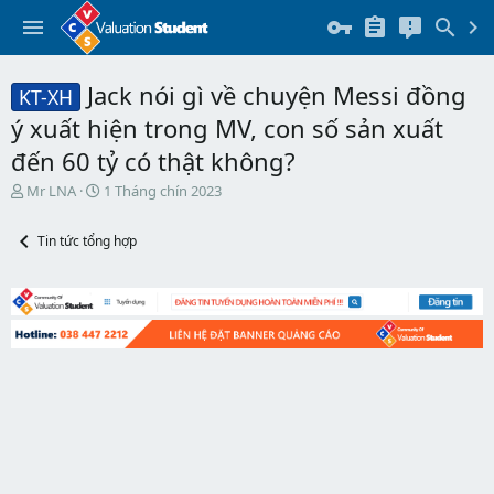
Jack nói gì về chuyện Messi đồng
KT-XH
ý xuất hiện trong MV, con số sản xuất
đến 60 tỷ có thật không?
T
N
Mr LNA
1 Tháng chín 2023
h
g
r
à
Tin tức tổng hợp
e
y
a
b
d
ắ
s
t
t
đ
a
ầ
r
u
t
e
r