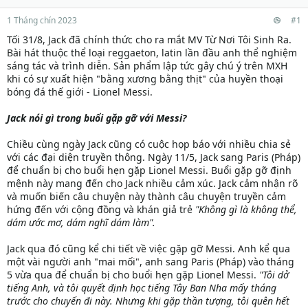
1 Tháng chín 2023
#1
Tối 31/8, Jack đã chính thức cho ra mắt MV Từ Nơi Tôi Sinh Ra.
Bài hát thuộc thể loại reggaeton, latin lần đầu anh thể nghiệm
sáng tác và trình diễn. Sản phẩm lập tức gây chú ý trên MXH
khi có sự xuất hiện "bằng xương bằng thịt" của huyền thoại
bóng đá thế giới - Lionel Messi.
Jack nói gì trong buổi gặp gỡ với Messi?
Chiều cùng ngày Jack cũng có cuộc họp báo với nhiều chia sẻ
với các đại diện truyền thông. Ngày 11/5, Jack sang Paris (Pháp)
để chuẩn bị cho buổi hẹn gặp Lionel Messi. Buổi gặp gỡ định
mệnh này mang đến cho Jack nhiều cảm xúc. Jack cảm nhận rõ
và muốn biến câu chuyện này thành câu chuyện truyền cảm
hứng đến với cộng đồng và khán giả trẻ
"Không gì là không thể,
dám ước mơ, dám nghĩ dám làm".
Jack qua đó cũng kể chi tiết về việc gặp gỡ Messi. Anh kể qua
một vài người anh "mai mối", anh sang Paris (Pháp) vào tháng
5 vừa qua để chuẩn bị cho buổi hẹn gặp Lionel Messi.
"Tôi dở
tiếng Anh, và tôi quyết định học tiếng Tây Ban Nha mấy tháng
trước cho chuyến đi này. Nhưng khi gặp thần tượng, tôi quên hết