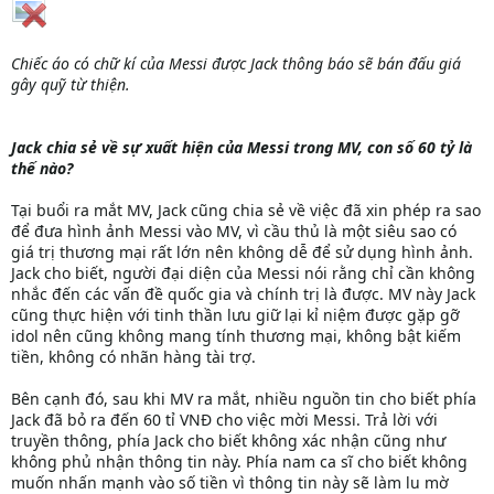
Chiếc áo có chữ kí của Messi được Jack thông báo sẽ bán đấu giá
gây quỹ từ thiện.
Jack chia sẻ về sự xuất hiện của Messi trong MV, con số 60 tỷ là
thế nào?
Tại buổi ra mắt MV, Jack cũng chia sẻ về việc đã xin phép ra sao
để đưa hình ảnh Messi vào MV, vì cầu thủ là một siêu sao có
giá trị thương mại rất lớn nên không dễ để sử dụng hình ảnh.
Jack cho biết, người đại diện của Messi nói rằng chỉ cần không
nhắc đến các vấn đề quốc gia và chính trị là được. MV này Jack
cũng thực hiện với tinh thần lưu giữ lại kỉ niệm được gặp gỡ
idol nên cũng không mang tính thương mại, không bật kiếm
tiền, không có nhãn hàng tài trợ.
Bên cạnh đó, sau khi MV ra mắt, nhiều nguồn tin cho biết phía
Jack đã bỏ ra đến 60 tỉ VNĐ cho việc mời Messi. Trả lời với
truyền thông, phía Jack cho biết không xác nhận cũng như
không phủ nhận thông tin này. Phía nam ca sĩ cho biết không
muốn nhấn mạnh vào số tiền vì thông tin này sẽ làm lu mờ