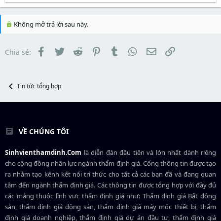
a
ầ
r
à
r
u
e
y
t
a
b
Không mở trả lời sau này.
e
d
ắ
r
s
t
t
đ
Facebook
Twitter
Reddit
Pinterest
Tumblr
WhatsApp
Email
Link
Chia sẻ:
a
ầ
r
u
t
e
r
Tin tức tổng hợp
VỀ CHÚNG TÔI
Sinhvienthamdinh.Com
là diễn đàn đầu tiên và lớn nhất dành riêng
cho cộng đồng nhân lực ngành
thẩm định giá
. Cổng thông tin được tạo
ra nhằm tạo kênh kết nối tri thức cho tất cả các bạn đã và đang quan
tâm đến ngành thẩm định giá. Các thông tin được tổng hợp với đầy đủ
các mảng thuộc lĩnh vực thẩm định giá như: Thẩm định giá Bất động
sản, thẩm định giá động sản, thẩm định giá máy móc thiết bị, thẩm
định giá doanh nghiệp, thẩm định giá dự án đầu tư, thẩm định giá