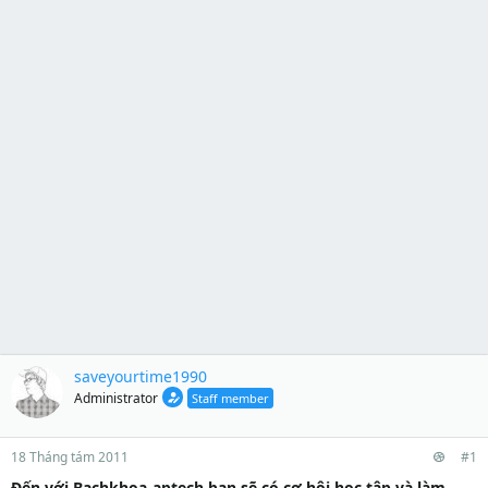
saveyourtime1990
Administrator
Staff member
18 Tháng tám 2011
#1
Đến với Bachkhoa-aptech bạn sẽ có cơ hội học tập và làm