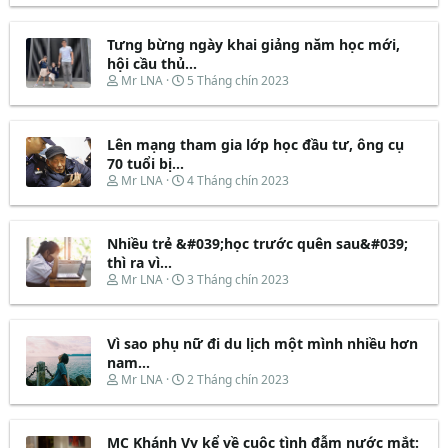
r
à
e
y
Tưng bừng ngày khai giảng năm học mới,
a
b
d
ắ
hội cầu thủ...
s
t
T
N
Mr LNA
5 Tháng chín 2023
t
đ
h
g
a
ầ
r
à
r
u
e
y
t
Lên mạng tham gia lớp học đầu tư, ông cụ
a
b
e
d
ắ
70 tuổi bị...
r
s
t
T
N
Mr LNA
4 Tháng chín 2023
t
đ
h
g
a
ầ
r
à
r
u
e
y
t
Nhiều trẻ &#039;học trước quên sau&#039;
a
b
e
d
ắ
thì ra vì...
r
s
t
T
N
Mr LNA
3 Tháng chín 2023
t
đ
h
g
a
ầ
r
à
r
u
e
y
t
Vì sao phụ nữ đi du lịch một mình nhiều hơn
a
b
e
d
ắ
nam...
r
s
t
T
N
Mr LNA
2 Tháng chín 2023
t
đ
h
g
a
ầ
r
à
r
u
e
y
t
MC Khánh Vy kể về cuộc tình đẫm nước mắt:
a
b