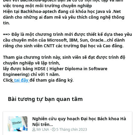
việc trong một môi trường chuyên nghiệp
Hiện tại Bachkhoa-aptech đang có khóa học Java và .Net
dành cho những ai đam mê và yêu thích công nghệ thông
tin.
==> Đây là m
ộ
t ch
ươ
ng trình m
ớ
i đ
ượ
c thi
ế
t k
ế
d
ự
a theo yêu
c
ầ
u chuyên môn c
ủ
a Microsoft, IBM, Sun, Oracle…ch
ỉ
dành
riêng cho sinh viên CNTT các tr
ườ
ng Đ
ạ
i h
ọ
c và Cao đ
ẳ
ng.
Tham gia ch
ươ
ng
trình này, sinh viên s
ẽ
đ
ạ
t đ
ượ
c trình đ
ộ
chuyên nghi
ệ
p v
ề
l
ậ
p trình,
l
ấ
y đ
ượ
c b
ằ
ng HDSE ( Higher Diploma in Software
Engineering) ch
ỉ
v
ớ
i 1 năm.
Clic
k
tại đây
để tham gia đăng ký.
Bài tương tự bạn quan tâm
Nghiên cứu quy hoạch Đại học Bách khoa Hà
Nội trên...
T
N
Mr LNA
5 Tháng chín 2023
h
g