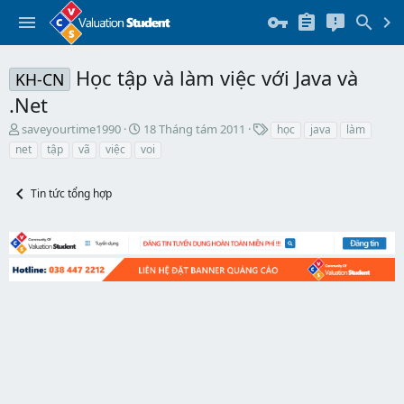
Học tập và làm việc với Java và
KH-CN
.Net
T
N
T
saveyourtime1990
18 Tháng tám 2011
học
java
làm
h
g
h
net
tập
vã
việc
voi
r
à
ẻ
e
y
a
b
Tin tức tổng hợp
d
ắ
s
t
t
đ
a
ầ
r
u
t
e
r