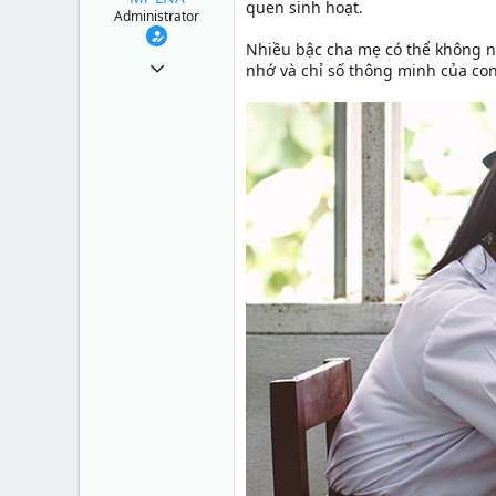
quen sinh hoạt.
Administrator
Nhiều bậc cha mẹ có thể không ng
1 Tháng mười một 2010
nhớ và chỉ số thông minh của co
49,065
13
38