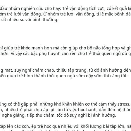
đầu nhóm nghiên cứu cho hay: Trẻ vận động tích cực, có kết quả k
óm trẻ lười vận động. Ở nhóm trẻ lười vận động, tỉ lệ mắc bệnh đá
rất nhiều so với bình thường.
hỉ giúp trẻ khỏe mạnh hơn mà còn giúp cho bộ não tổng hợp và g
hơn. Vì vậy các bậc phụ huynh cần rèn cho trẻ thói quen ngủ đủ g
ng mặt, suy nghĩ chậm chạp, thiếu tập trung, từ đó ảnh hưởng đến
ên giúp trẻ hình thành thói quen ngủ sớm dậy sớm thì càng tốt.
cũng có thể gặp phải những khó khăn khiến cơ thể cảm thấy stress
nh, nhiều trẻ phải chịu áp lực lớn từ việc học hành, dẫn đến hệ thầ
g nghe giảng, tiếp thu chậm, tốc độ suy nghĩ bị ảnh hưởng.
ập lên các con, ép trẻ học quá nhiều với khối lượng bài tập lớn, n