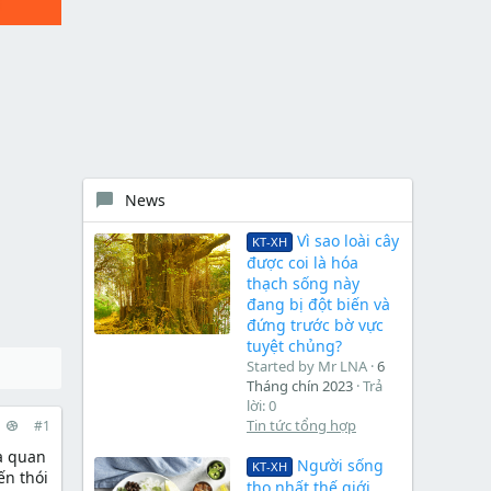
News
Vì sao loài cây
KT-XH
được coi là hóa
thạch sống này
đang bị đột biến và
đứng trước bờ vực
tuyệt chủng?
Started by Mr LNA
6
Tháng chín 2023
Trả
lời: 0
Tin tức tổng hợp
#1
à quan
Người sống
KT-XH
ến thói
thọ nhất thế giới