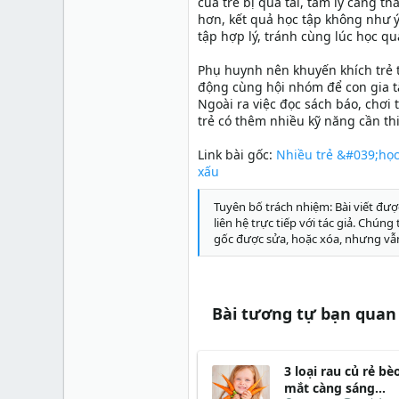
của trẻ bị quá tải, tâm lý căng t
hơn, kết quả học tập không như ý
tập hợp lý, tránh cùng lúc học qu
Phụ huynh nên khuyến khích trẻ th
động cùng hội nhóm để con gia tă
Ngoài ra việc đọc sách báo, chơi 
trẻ có thêm nhiều kỹ năng cần thi
Link bài gốc:
Nhiều trẻ &#039;học
xấu
Tuyên bố trách nhiệm: Bài viết đượ
liên hệ trực tiếp với tác giả. Chún
gốc được sửa, hoặc xóa, nhưng vẫ
Bài tương tự bạn quan
3 loại rau củ rẻ bè
mắt càng sáng...