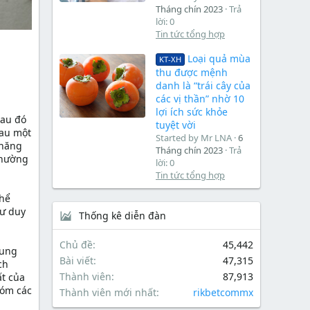
Tháng chín 2023
Trả
lời: 0
Tin tức tổng hợp
Loại quả mùa
KT-XH
thu được mệnh
danh là “trái cây của
các vị thần” nhờ 10
lợi ích sức khỏe
sau đó
tuyệt vời
sau một
Started by Mr LNA
6
 năng
Tháng chín 2023
Trả
thường
lời: 0
Tin tức tổng hợp
thể
tư duy
Thống kê diễn đàn
Chủ đề
45,442
rung
Bài viết
47,315
ch
Thành viên
87,913
ất của
hóm các
Thành viên mới nhất
rikbetcommx