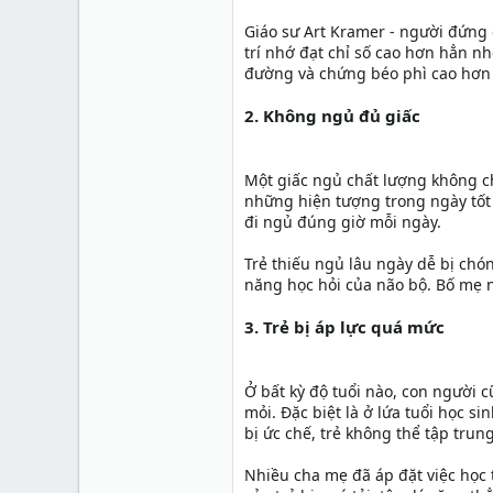
Giáo sư Art Kramer - người đứng 
trí nhớ đạt chỉ số cao hơn hẳn nh
đường và chứng béo phì cao hơn 
2. Không ngủ đủ giấc
Một giấc ngủ chất lượng không c
những hiện tượng trong ngày tốt 
đi ngủ đúng giờ mỗi ngày.
Trẻ thiếu ngủ lâu ngày dễ bị chó
năng học hỏi của não bộ. Bố mẹ n
3. Trẻ bị áp lực quá mức
Ở bất kỳ độ tuổi nào, con người 
mỏi. Đặc biệt là ở lứa tuổi học si
bị ức chế, trẻ không thể tập trun
Nhiều cha mẹ đã áp đặt việc học t