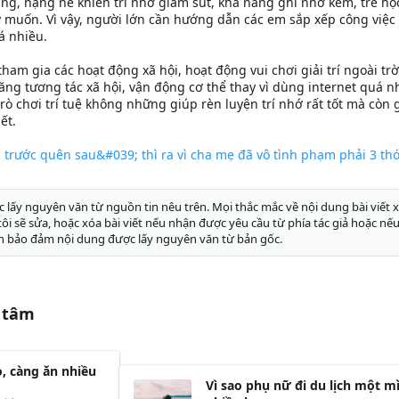
hẳng, nặng nề khiến trí nhớ giảm sút, khả năng ghi nhớ kém, trẻ h
 muốn. Vì vậy, người lớn cần hướng dẫn các em sắp xếp công việc
á nhiều.
am gia các hoạt động xã hội, hoạt động vui chơi giải trí ngoài trờ
ng tương tác xã hội, vận động cơ thể thay vì dùng internet quá n
trò chơi trí tuệ không những giúp rèn luyện trí nhớ rất tốt mà còn 
ết.
 trước quên sau&#039; thì ra vì cha mẹ đã vô tình phạm phải 3 th
c lấy nguyên văn từ nguồn tin nêu trên. Mọi thắc mắc về nội dung bài viết x
g tôi sẽ sửa, hoặc xóa bài viết nếu nhận được yêu cầu từ phía tác giả hoặc nếu
n bảo đảm nội dung được lấy nguyên văn từ bản gốc.
 tâm
o, càng ăn nhiều
Vì sao phụ nữ đi du lịch một m