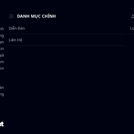
DANH MỤC CHÍNH
Diễn Đàn
L
ành
ông
Liên Hệ
bạn
in
giá
hẩm
hẩm
oàn
ồng