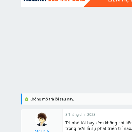
t
e
r
Không mở trả lời sau này.
3 Tháng chín 2023
Trí nhớ tốt hay kém không chỉ l
trọng hơn là sự phát triển trí não
Mr LNA