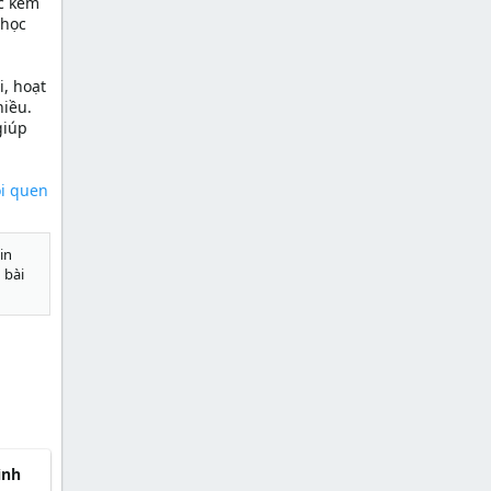
ọc kém
 học
i, hoạt
hiều.
giúp
ói quen
in
 bài
ình