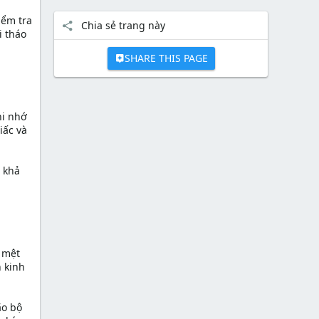
iểm tra
Chia sẻ trang này
i tháo
SHARE THIS PAGE
hi nhớ
iấc và
 khả
, mệt
n kinh
ão bộ