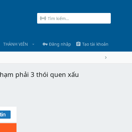
THÀNH VIÊN
Đăng nhập
Tạo tài khoản
phạm phải 3 thói quen xấu