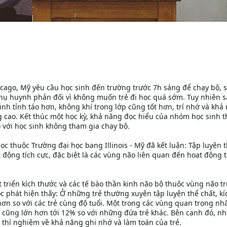
cago, Mỹ yêu cầu học sinh đến trường trước 7h sáng để chạy bộ, 
phụ huynh phản đối vì không muốn trẻ đi học quá sớm. Tuy nhiên 
sinh tỉnh táo hơn, không khí trong lớp cũng tốt hơn, trí nhớ và khả
g cao. Kết thúc một học kỳ, khả năng đọc hiểu của nhóm học sinh 
 với học sinh không tham gia chạy bộ.
 thuộc Trường đại học bang Illinois - Mỹ đã kết luận: Tập luyện 
t động tích cực, đặc biệt là các vùng não liên quan đến hoạt động 
t triển kích thước và các tế bào thần kinh não bộ thuộc vùng não t
 phát hiện thấy: Ở những trẻ thường xuyên tập luyện thể chất, kí
n so với các trẻ cùng độ tuổi. Một trong các vùng quan trọng nh
 cũng lớn hơn tới 12% so với những đứa trẻ khác. Bên cạnh đó, n
thí nghiệm về khả năng ghi nhớ và làm toán của trẻ.