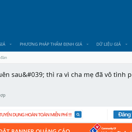
GIÁ
PHƯƠNG PHÁP THẨM ĐỊNH GIÁ
DỮ LIỆU GIÁ
 đàn
ên sau&#039; thì ra vì cha mẹ đã vô tình 
hợp