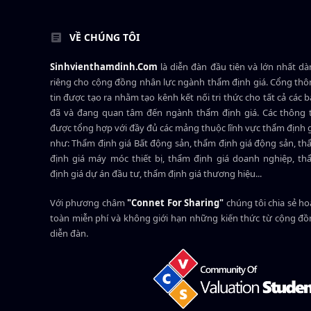
VỀ CHÚNG TÔI
Sinhvienthamdinh.Com
là diễn đàn đầu tiên và lớn nhất d
riêng cho cộng đồng nhân lực ngành
thẩm định giá
. Cổng th
tin được tạo ra nhằm tạo kênh kết nối tri thức cho tất cả các 
đã và đang quan tâm đến ngành thẩm định giá. Các thông t
được tổng hợp với đầy đủ các mảng thuộc lĩnh vực thẩm định 
như: Thẩm định giá Bất động sản, thẩm định giá động sản, t
định giá máy móc thiết bị, thẩm định giá doanh nghiệp, t
định giá dự án đầu tư, thẩm định giá thương hiệu...
Với phương châm
"Connet For Sharing"
chúng tôi chia sẻ h
toàn miễn phí và không giới hạn những kiến thức từ cộng đ
diễn đàn.