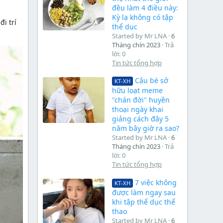
đều làm 4 điều này:
Kỳ lạ không có tập
i trí
thể dục
Started by Mr LNA
6
Tháng chín 2023
Trả
lời: 0
Tin tức tổng hợp
Cậu bé sở
KT-XH
hữu loạt meme
"chán đời" huyền
thoại ngày khai
giảng cách đây 5
năm bây giờ ra sao?
Started by Mr LNA
6
Tháng chín 2023
Trả
lời: 0
Tin tức tổng hợp
7 việc không
KT-XH
được làm ngay sau
khi tập thể dục thể
thao
Started by Mr LNA
6