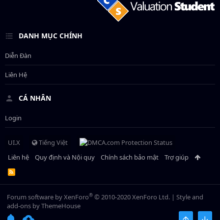
DANH MỤC CHÍNH
Diễn Đàn
Liên Hệ
CÁ NHÂN
Login
UI.X
Tiếng Việt
Liên hệ
Quy định và Nội quy
Chính sách bảo mật
Trợ giúp
R
S
S
®
Forum software by XenForo
© 2010-2020 XenForo Ltd.
|
Style and
add-ons by ThemeHouse