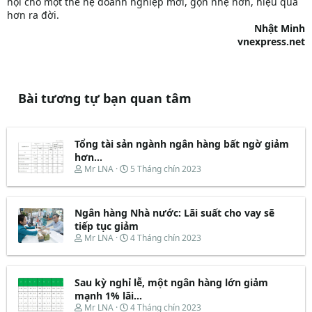
hội cho một thế hệ doanh nghiệp mới, gọn nhẹ hơn, hiệu quả
hơn ra đời.
Nhật Minh
vnexpress.net
Bài tương tự bạn quan tâm
Tổng tài sản ngành ngân hàng bất ngờ giảm
hơn...
T
N
Mr LNA
5 Tháng chín 2023
h
g
r
à
e
y
Ngân hàng Nhà nước: Lãi suất cho vay sẽ
a
b
d
ắ
tiếp tục giảm
s
t
T
N
Mr LNA
4 Tháng chín 2023
t
đ
h
g
a
ầ
r
à
r
u
e
y
t
Sau kỳ nghỉ lễ, một ngân hàng lớn giảm
a
b
e
d
ắ
mạnh 1% lãi...
r
s
t
T
N
Mr LNA
4 Tháng chín 2023