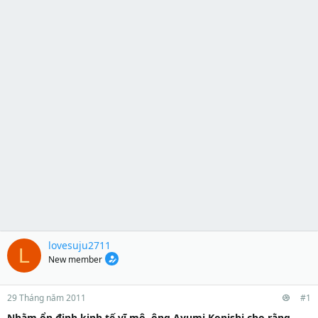
lovesuju2711
L
New member
29 Tháng năm 2011
#1
Nhằm ổn định kinh tế vĩ mô, ông Ayumi Konishi cho rằng