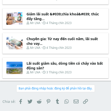
t
đ
h
g
a
ầ
r
à
r
u
e
y
t
Giảm lãi suất &#039;chìa khoá&#039; thúc
a
b
e
d
ắ
đẩy tăng...
r
s
t
T
N
Mr LNA
4 Tháng chín 2023
t
đ
h
g
a
ầ
r
à
r
u
e
y
t
Chuyên gia: Từ nay đến cuối năm, lãi suất
a
b
e
d
ắ
cho vay...
r
s
t
T
N
Mr LNA
4 Tháng chín 2023
t
đ
h
g
a
ầ
r
à
r
u
e
y
t
Lãi suất giảm sâu, dòng tiền có chảy vào bất
a
b
e
d
ắ
động sản?
r
s
t
T
N
Mr LNA
3 Tháng chín 2023
t
đ
h
g
a
ầ
r
à
r
u
e
y
t
a
b
Bạn phải đăng nhập hoặc đăng ký để phản hồi tại đây.
e
d
ắ
r
s
t
t
đ
Facebook
Twitter
Reddit
Pinterest
Tumblr
WhatsApp
Email
Link
Chia sẻ:
a
ầ
r
u