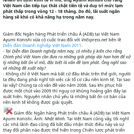
Việt Nam cần tiếp tục thắt chặt tiền tệ và duy trì mức lạm
phát thấp trong vòng 12 - 18 tháng. Do đó, lãi suất ngân
hàng sẽ khó có khả năng hạ trong năm nay.
Giám đốc Ngân hàng Phát triển châu Á (ADB) tại Việt Nam
Ayumi Konishi vừa có cuộc trao đổi với
VnExpress.net
bên lề
Diễn đàn Doanh nghiệp Việt Nam 2011
.
- Tại Diễn đàn Doanh nghiệp năm nay, có nhiều ý kiến cho rằng
Chính phủ Việt Nam cần đưa ra những giải pháp dài hạn hơn để xử
lý những bất ổn vĩ mô, đặc biệt là vấn đề lạm phát. Ông nghĩ sao
về những đề xuất này?
- Không chỉ ở Việt Nam mà bất cứ đâu khác trên thế giới, người
ta đều đang phải nghĩ tới việc cải tổ cơ cấu nền kinh tế. Tại sao
lại vậy? Chúng ta có vấn đề vào năm 2008. Sau khi phục hồi
được một chút vào 2009 thì nguy cơ khủng hoảng gần đây lại
xuất hiện. Nguyên nhân chủ yếu là những bất ổn cơ bản của
nền kinh tế không được giải quyết.
Giám đốc Ngân hàng Phát triển châu Á (ADB) tại Việt Nam
Ayumi Konishi. Ảnh:
Nhật Minh.
Tại Việt Nam cũng vậy, tôi nghĩ
các nhà lãnh đạo cũng đã bắt đầu nhận thức điều này và sự
thay đổi phần nào được thể hiện trong Chiến lược phát triển