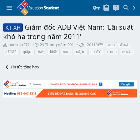
Giám đốc ADB Việt Nam: ‘Lãi suất
KT-XH
khó hạ trong năm 2011’
T
N
T
lovesuju2711
29 Tháng năm 2011
2011â€™
adb
ä‘á»‘c
h
g
h
â€˜lã£i
giã¡m
háº¡
khã³
nam
näƒm
suáº¥t
trong
viá»‡t
r
à
ẻ
e
y
a
b
Tin tức tổng hợp
d
ắ
s
t
t
đ
a
ầ
r
u
t
e
r