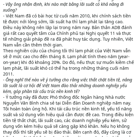
- Vậy ông nhận định, khi nào mặt bằng lãi suất có khả năng đi
xuống?
- Việt Nam đã có bài học từ cuối năm 2010, khi chính sách tiền
tệ được nới lỏng sớm, lãi suất hạ thì lạm phát lại tăng cao.
Điều này không nên lặp lại trong năm nay. Bản thân ADB đánh
giá rất cao quyết tâm của Chính phủ tại Nghị quyết 11 và thực
tế những giải pháp đề ra đã phát huy tác dụng. Tuy nhiên, Việt
Nam vẫn cần thêm thời gian.
Theo nghiên cứu của chúng tôi thì lạm phát của Việt Nam vẫn
sẽ ở mức cao cho đến tháng 8. Lạm phát tính theo năm (year-
on-year) khi đó khoảng 20%. Do đó, nếu thực sự muốn kiềm chế
lạm phát, lãi suất khó có thể hạ trong những tháng cuối năm
2011.
- Ông nghĩ thế nào về ý tưởng cho rằng việc thắt chặt tiền tệ, nâng
lãi suất là cơ hội để Việt Nam đào thải những doanh nghiệp yếu
kém, góp phần tái cấu trúc nền kinh tế?
- Ý tưởng này đã được Phó thống đốc Ngân hàng Nhà nước
Nguyễn Văn Bình chia sẻ tại Diễn đàn Doanh nghiệp năm nay.
Tôi hoàn toàn ủng hộ. Khi tái cấu trúc nền kinh tế, yếu tố năng
suất và sử dụng vốn hiệu quả cần được đề cao. Trong điều kiện
tiền tệ thắt chặt, lãi suất cao, các doanh nghiệp yếu kém, sử
dụng vốn kém hiệu quả sẽ càng gặp khó khăn. Nếu họ không
thay đổi thì tất yếu sẽ bị đào thải. Bên cạnh đó, đây cũng là cơ