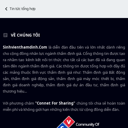
t
e
Tin tức tổng hợp
r
VỀ CHÚNG TÔI
Sinhvienthamdinh.Com
là diễn đàn đầu tiên và lớn nhất dành riêng
cho cộng đồng nhân lực ngành
thẩm định giá
. Cổng thông tin được tạo
ra nhằm tạo kênh kết nối tri thức cho tất cả các bạn đã và đang quan
tâm đến ngành thẩm định giá. Các thông tin được tổng hợp với đầy đủ
các mảng thuộc lĩnh vực thẩm định giá như: Thẩm định giá Bất động
sản, thẩm định giá động sản, thẩm định giá máy móc thiết bị, thẩm
định giá doanh nghiệp, thẩm định giá dự án đầu tư, thẩm định giá
thương hiệu...
Với phương châm
"Connet For Sharing"
chúng tôi chia sẻ hoàn toàn
miễn phí và không giới hạn những kiến thức từ cộng đồng diễn đàn.