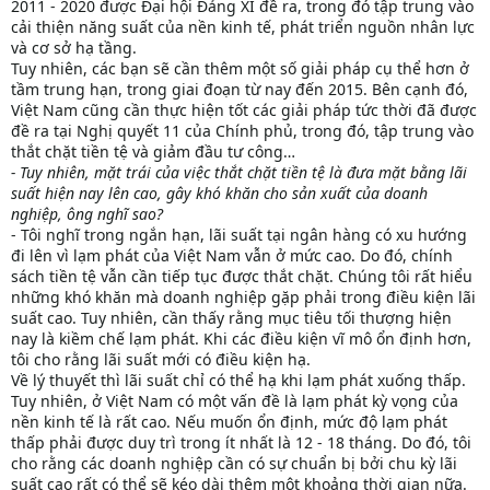
2011 - 2020 được Đại hội Đảng XI đề ra, trong đó tập trung vào
cải thiện năng suất của nền kinh tế, phát triển nguồn nhân lực
và cơ sở hạ tầng.
Tuy nhiên, các bạn sẽ cần thêm một số giải pháp cụ thể hơn ở
tầm trung hạn, trong giai đoạn từ nay đến 2015. Bên cạnh đó,
Việt Nam cũng cần thực hiện tốt các giải pháp tức thời đã được
đề ra tại Nghị quyết 11 của Chính phủ, trong đó, tập trung vào
thắt chặt tiền tệ và giảm đầu tư công…
- Tuy nhiên, mặt trái của việc thắt chặt tiền tệ là đưa mặt bằng lãi
suất hiện nay lên cao, gây khó khăn cho sản xuất của doanh
nghiệp, ông nghĩ sao?
- Tôi nghĩ trong ngắn hạn, lãi suất tại ngân hàng có xu hướng
đi lên vì lạm phát của Việt Nam vẫn ở mức cao. Do đó, chính
sách tiền tệ vẫn cần tiếp tục được thắt chặt. Chúng tôi rất hiểu
những khó khăn mà doanh nghiệp gặp phải trong điều kiện lãi
suất cao. Tuy nhiên, cần thấy rằng mục tiêu tối thượng hiện
nay là kiềm chế lạm phát. Khi các điều kiện vĩ mô ổn định hơn,
tôi cho rằng lãi suất mới có điều kiện hạ.
Về lý thuyết thì lãi suất chỉ có thể hạ khi lạm phát xuống thấp.
Tuy nhiên, ở Việt Nam có một vấn đề là lạm phát kỳ vọng của
nền kinh tế là rất cao. Nếu muốn ổn định, mức độ lạm phát
thấp phải được duy trì trong ít nhất là 12 - 18 tháng. Do đó, tôi
cho rằng các doanh nghiệp cần có sự chuẩn bị bởi chu kỳ lãi
suất cao rất có thể sẽ kéo dài thêm một khoảng thời gian nữa.