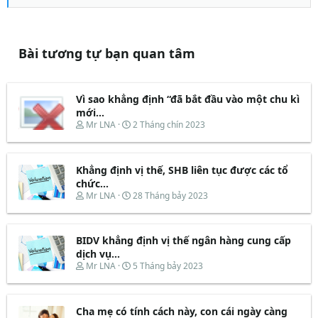
Bài tương tự bạn quan tâm
Vì sao khẳng định “đã bắt đầu vào một chu kì
mới...
T
N
Mr LNA
2 Tháng chín 2023
h
g
r
à
e
y
Khẳng định vị thế, SHB liên tục được các tổ
a
b
d
ắ
chức...
s
t
T
N
Mr LNA
28 Tháng bảy 2023
t
đ
h
g
a
ầ
r
à
r
u
e
y
t
BIDV khẳng định vị thế ngân hàng cung cấp
a
b
e
d
ắ
dịch vụ...
r
s
t
T
N
Mr LNA
5 Tháng bảy 2023
t
đ
h
g
a
ầ
r
à
r
u
e
y
t
Cha mẹ có tính cách này, con cái ngày càng
a
b