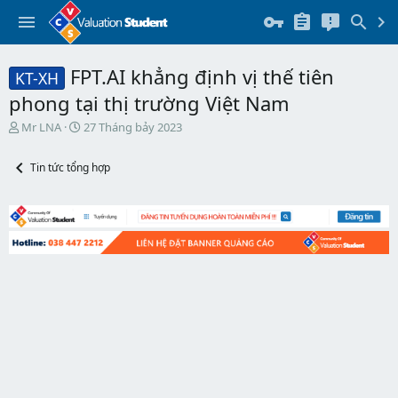
FPT.AI khẳng định vị thế tiên
KT-XH
phong tại thị trường Việt Nam
T
N
Mr LNA
27 Tháng bảy 2023
h
g
r
à
Tin tức tổng hợp
e
y
a
b
d
ắ
s
t
t
đ
a
ầ
r
u
t
e
r