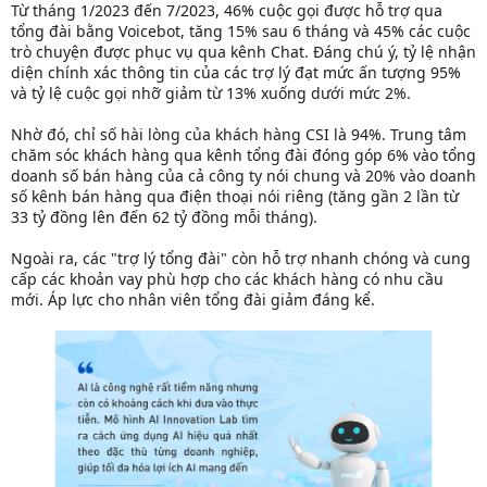
Từ tháng 1/2023 đến 7/2023, 46% cuộc gọi được hỗ trợ qua
tổng đài bằng Voicebot, tăng 15% sau 6 tháng và 45% các cuộc
trò chuyện được phục vụ qua kênh Chat. Đáng chú ý, tỷ lệ nhận
diện chính xác thông tin của các trợ lý đạt mức ấn tượng 95%
và tỷ lệ cuộc gọi nhỡ giảm từ 13% xuống dưới mức 2%.
Nhờ đó, chỉ số hài lòng của khách hàng CSI là 94%. Trung tâm
chăm sóc khách hàng qua kênh tổng đài đóng góp 6% vào tổng
doanh số bán hàng của cả công ty nói chung và 20% vào doanh
số kênh bán hàng qua điện thoại nói riêng (tăng gần 2 lần từ
33 tỷ đồng lên đến 62 tỷ đồng mỗi tháng).
Ngoài ra, các "trợ lý tổng đài" còn hỗ trợ nhanh chóng và cung
cấp các khoản vay phù hợp cho các khách hàng có nhu cầu
mới. Áp lực cho nhân viên tổng đài giảm đáng kể.