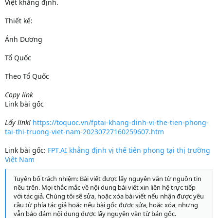
Việt khẳng định.
Thiết kế:
Ánh Dương
Tổ Quốc
Theo Tổ Quốc
Copy link
Link bài gốc
Lấy link!
https://toquoc.vn/fptai-khang-dinh-vi-the-tien-phong-
tai-thi-truong-viet-nam-20230727160259607.htm
Link bài gốc:
FPT.AI khẳng định vị thế tiên phong tại thị trường
Việt Nam
Tuyên bố trách nhiệm: Bài viết được lấy nguyên văn từ nguồn tin
nêu trên. Mọi thắc mắc về nội dung bài viết xin liên hệ trực tiếp
với tác giả. Chúng tôi sẽ sửa, hoặc xóa bài viết nếu nhận được yêu
cầu từ phía tác giả hoặc nếu bài gốc được sửa, hoặc xóa, nhưng
vẫn bảo đảm nội dung được lấy nguyên văn từ bản gốc.