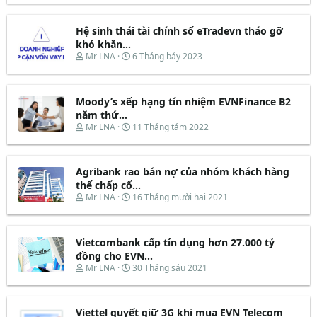
r
à
e
y
Hệ sinh thái tài chính số eTradevn tháo gỡ
a
b
d
ắ
khó khăn...
s
t
T
N
Mr LNA
6 Tháng bảy 2023
t
đ
h
g
a
ầ
r
à
r
u
e
y
t
Moody’s xếp hạng tín nhiệm EVNFinance B2
a
b
e
d
ắ
năm thứ...
r
s
t
T
N
Mr LNA
11 Tháng tám 2022
t
đ
h
g
a
ầ
r
à
r
u
e
y
t
Agribank rao bán nợ của nhóm khách hàng
a
b
e
d
ắ
thế chấp cổ...
r
s
t
T
N
Mr LNA
16 Tháng mười hai 2021
t
đ
h
g
a
ầ
r
à
r
u
e
y
t
Vietcombank cấp tín dụng hơn 27.000 tỷ
a
b
e
d
ắ
đồng cho EVN...
r
s
t
T
N
Mr LNA
30 Tháng sáu 2021
t
đ
h
g
a
ầ
r
à
r
u
e
y
t
Viettel quyết giữ 3G khi mua EVN Telecom
a
b