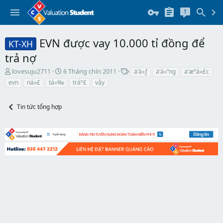
EVN được vay 10.000 tỉ đồng để
KT-XH
trả nợ
T
N
T
lovesuju2711
6 Tháng chín 2011
ä‘á»ƒ
ä‘á»“ng
ä‘æ°á»£c
h
g
h
evn
ná»£
tá»‰
tráº£
vậy
r
à
ẻ
e
y
a
b
Tin tức tổng hợp
d
ắ
s
t
t
đ
a
ầ
r
u
t
e
r