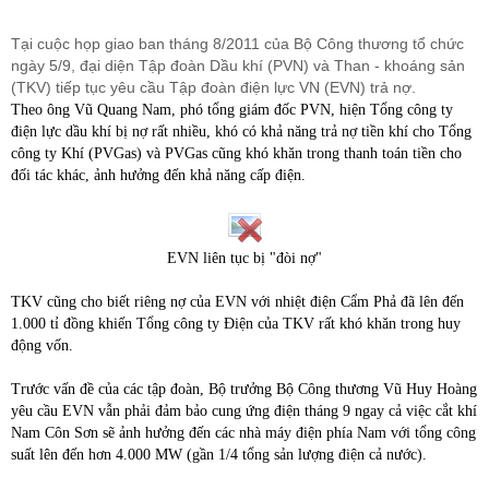
Tại cuộc họp giao ban tháng 8/2011 của Bộ Công thương tổ chức
ngày 5/9, đại diện Tập đoàn Dầu khí (PVN) và Than - khoáng sản
(TKV) tiếp tục yêu cầu Tập đoàn điện lực VN (EVN) trả nợ.
Theo ông Vũ Quang Nam, phó tổng giám đốc PVN, hiện Tổng công ty
điện lực dầu khí bị nợ rất nhiều, khó có khả năng trả nợ tiền khí cho Tổng
công ty Khí (PVGas) và PVGas cũng khó khăn trong thanh toán tiền cho
đối tác khác, ảnh hưởng đến khả năng cấp điện.
EVN liên tục bị "đòi nợ"
TKV cũng cho biết riêng nợ của EVN với nhiệt điện Cẩm Phả đã lên đến
1.000 tỉ đồng khiến Tổng công ty Điện của TKV rất khó khăn trong huy
động vốn.
Trước vấn đề của các tập đoàn, Bộ trưởng Bộ Công thương Vũ Huy Hoàng
yêu cầu EVN vẫn phải đảm bảo cung ứng điện tháng 9 ngay cả việc cắt khí
Nam Côn Sơn sẽ ảnh hưởng đến các nhà máy điện phía Nam với tổng công
suất lên đến hơn 4.000 MW (gần 1/4 tổng sản lượng điện cả nước).