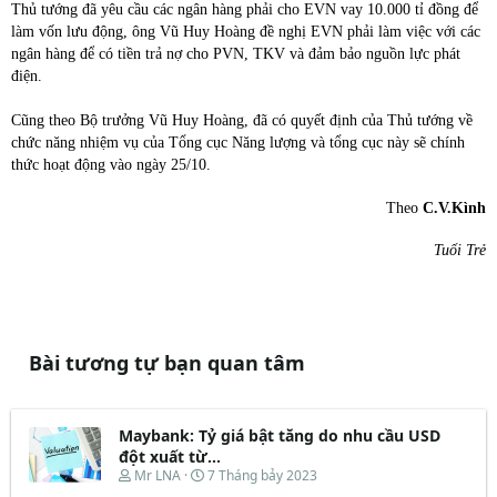
Thủ tướng đã yêu cầu các ngân hàng phải cho EVN vay 10.000 tỉ đồng để
làm vốn lưu động, ông Vũ Huy Hoàng đề nghị EVN phải làm việc với các
ngân hàng để có tiền trả nợ cho PVN, TKV và đảm bảo nguồn lực phát
điện.
Cũng theo Bộ trưởng Vũ Huy Hoàng, đã có quyết định của Thủ tướng về
chức năng nhiệm vụ của Tổng cục Năng lượng và tổng cục này sẽ chính
thức hoạt động vào ngày 25/10.
Theo
C.V.Kình
Tuổi Trẻ
Bài tương tự bạn quan tâm
Maybank: Tỷ giá bật tăng do nhu cầu USD
đột xuất từ...
T
N
Mr LNA
7 Tháng bảy 2023
h
g