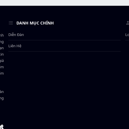
DANH MỤC CHÍNH
Diễn Đàn
L
ành
ông
Liên Hệ
bạn
in
giá
hẩm
hẩm
oàn
ồng