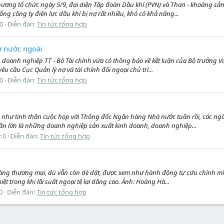
ơng tổ chức ngày 5/9, đại diện Tập đoàn Dầu khí (PVN) và Than - khoáng sản (
 công ty điện lực dầu khí bị nợ rất nhiều, khó có khả năng...
 0
Diễn đàn:
Tin tức tổng hợp
nợ nước ngoài
nh doanh nghiệp TT - Bộ Tài chính vừa có thông báo về kết luận của Bộ trưởng 
u cầu Cục Quản lý nợ và tài chính đối ngoại chủ trì...
 0
Diễn đàn:
Tin tức tổng hợp
% như tinh thần cuộc họp với Thống đốc Ngân hàng Nhà nước tuần rồi, các ng
 lớn là những doanh nghiệp sản xuất kinh doanh, doanh nghiệp...
: 0
Diễn đàn:
Tin tức tổng hợp
hàng thương mại, dù vẫn còn dè dặt, được xem như hành động tự cứu chính mì
ệt trong khi lãi suất ngoại tệ lại dâng cao. Ảnh: Hoàng Hà...
 0
Diễn đàn:
Tin tức tổng hợp