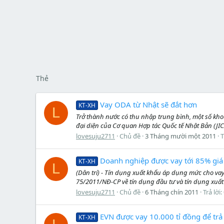
Thẻ
Vay ODA từ Nhật sẽ đắt hơn
KT-XH
L
Trở thành nước có thu nhập trung bình, một số kho
đại diện của Cơ quan Hợp tác Quốc tế Nhật Bản (JICA)
lovesuju2711
Chủ đề
3 Tháng mười một 2011
T
Doanh nghiệp được vay tới 85% giá
KT-XH
L
(Dân trí) - Tín dụng xuất khẩu áp dụng mức cho va
75/2011/NĐ-CP về tín dụng đầu tư và tín dụng xuấ
lovesuju2711
Chủ đề
6 Tháng chín 2011
Trả lời:
EVN được vay 10.000 tỉ đồng để trả
KT-XH