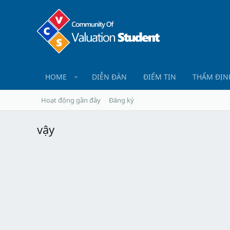
HOME
DIỄN ĐÀN
ĐIỂM TIN
THẨM ĐỊN
Hoạt động gần đây
Đăng ký
vậy