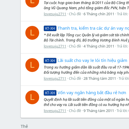
L
Tại cuộc họp giao ban tháng 8/2011 của Bộ Công thư
ông Vũ Quang Nam, phó tổng giám đốc PVN, hiện Tổng
lovesuju2711
Chủ đề
6 Tháng chín 2011
Trả lời:
Thanh tra, kiểm tra các dự án vay 
KT-XH
L
* Đề xuất lập Tổng cục Quản lý và giám sát tài chí
Bộ Tài chính. Trong đó, Bộ trưởng Vương Đình Huệ yê
lovesuju2711
Chủ đề
4 Tháng chín 2011
Trả lời:
Lãi suất cho vay le lói tín hiệu giảm
KT-XH
L
Trong xu hướng giảm dần lãi suất đầu ra về 17-19
Đối tượng hướng đến của những nhà băng này phần
lovesuju2711
Chủ đề
28 Tháng tám 2011
Trả lời
Vốn vay ngân hàng bắt đầu rẻ hơn
KT-XH
L
Quyết định hạ lãi suất tiền đồng của một số ngân 
thể cho vay ra. Lãi suất tiền đồng có xu hướng hạ nhi
lovesuju2711
Chủ đề
9 Tháng tám 2011
Trả lời:
Thẻ