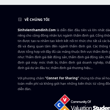
VỀ CHÚNG TÔI
Sinhvienthamdinh.Com
là diễn đàn đầu tiên và lớn nhất d
riêng cho cộng đồng nhân lực ngành
thẩm định giá
. Cổng th
tin được tạo ra nhằm tạo kênh kết nối tri thức cho tất cả các 
đã và đang quan tâm đến ngành thẩm định giá. Các thông t
được tổng hợp với đầy đủ các mảng thuộc lĩnh vực thẩm định 
như: Thẩm định giá Bất động sản, thẩm định giá động sản, t
định giá máy móc thiết bị, thẩm định giá doanh nghiệp, t
định giá dự án đầu tư, thẩm định giá thương hiệu...
Với phương châm
"Connet For Sharing"
chúng tôi chia sẻ h
toàn miễn phí và không giới hạn những kiến thức từ cộng đ
diễn đàn.