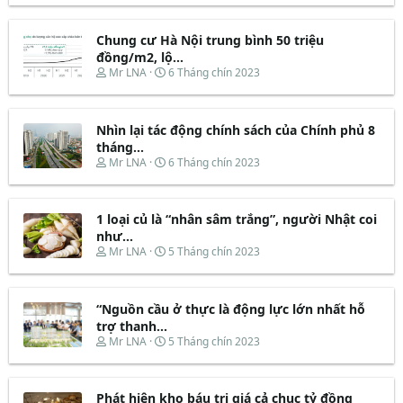
r
à
e
y
Chung cư Hà Nội trung bình 50 triệu
a
b
d
ắ
đồng/m2, lộ...
s
t
T
N
Mr LNA
6 Tháng chín 2023
t
đ
h
g
a
ầ
r
à
r
u
e
y
t
Nhìn lại tác động chính sách của Chính phủ 8
a
b
e
d
ắ
tháng...
r
s
t
T
N
Mr LNA
6 Tháng chín 2023
t
đ
h
g
a
ầ
r
à
r
u
e
y
t
1 loại củ là “nhân sâm trắng”, người Nhật coi
a
b
e
d
ắ
như...
r
s
t
T
N
Mr LNA
5 Tháng chín 2023
t
đ
h
g
a
ầ
r
à
r
u
e
y
t
“Nguồn cầu ở thực là động lực lớn nhất hỗ
a
b
e
d
ắ
trợ thanh...
r
s
t
T
N
Mr LNA
5 Tháng chín 2023
t
đ
h
g
a
ầ
r
à
r
u
e
y
t
Phát hiện kho báu trị giá cả chục tỷ đồng
a
b