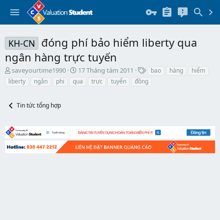
đóng phí bảo hiểm liberty qua
KH-CN
ngân hàng trực tuyến
T
N
T
saveyourtime1990
17 Tháng tám 2011
bao
hàng
hiểm
h
g
h
liberty
ngắn
phi
qua
trực
tuyển
đồng
r
à
ẻ
e
y
a
b
Tin tức tổng hợp
d
ắ
s
t
t
đ
a
ầ
r
u
t
e
r