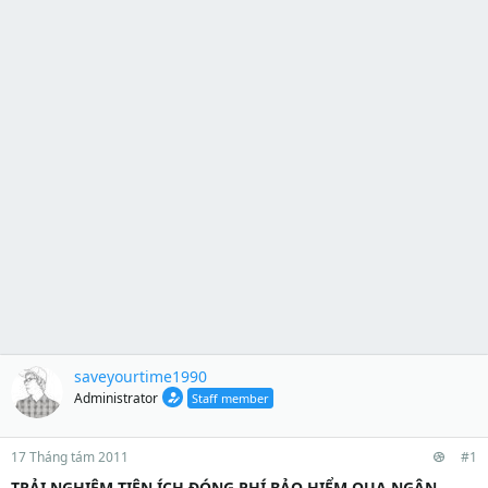
saveyourtime1990
Administrator
Staff member
17 Tháng tám 2011
#1
TRẢI NGHIỆM TIỆN ÍCH ĐÓNG PHÍ BẢO HIỂM QUA NGÂN