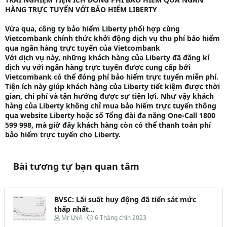
HÀNG TRỰC TUYẾN VỚI BẢO HIỂM LIBERTY
Vừa qua, công ty bảo hiểm Liberty phối hợp cùng
Vietcombank chính thức khởi động dịch vụ thu phí bảo hiểm
qua ngân hàng trực tuyến của Vietcombank
Với dịch vụ này, những khách hàng của Liberty đã đăng kí
dịch vụ với ngân hàng trực tuyến được cung cấp bởi
Vietcombank có thể đóng phí bảo hiểm trực tuyến miễn phí.
Tiện ích này giúp khách hàng của Liberty tiết kiệm được thời
gian, chi phí và tận hưởng được sự tiện lợi. Như vậy khách
hàng của Liberty không chỉ mua bảo hiểm trực tuyến thông
qua website Liberty hoặc số Tổng đài đa năng One-Call 1800
599 998, mà giờ đây khách hàng còn có thể thanh toán phí
bảo hiểm trực tuyến cho Liberty.
Bài tương tự bạn quan tâm
BVSC: Lãi suất huy động đã tiến sát mức
thấp nhất...
T
N
Mr LNA
6 Tháng chín 2023
h
g