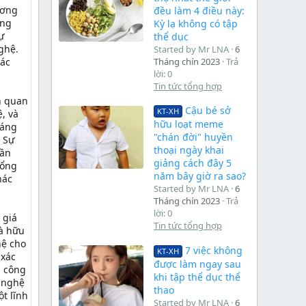
ương
đều làm 4 điều này:
ơng
Kỳ lạ không có tập
ự
thể dục
ghệ.
Started by Mr LNA
6
Tháng chín 2023
Trả
xác
lời: 0
Tin tức tổng hợp
n quan
Cậu bé sở
KT-XH
, và
hữu loạt meme
sáng
"chán đời" huyền
. Sự
thoại ngày khai
cần
giảng cách đây 5
tổng
năm bây giờ ra sao?
hác
Started by Mr LNA
6
Tháng chín 2023
Trả
lời: 0
 giá
Tin tức tổng hợp
là hữu
hệ cho
7 việc không
KT-XH
 xác
được làm ngay sau
h công
khi tập thể dục thể
g nghệ
thao
t lĩnh
Started by Mr LNA
6