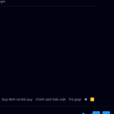
ogin
Quy định và Nội quy
Chính sách bảo mật
Trợ giúp
R
S
S