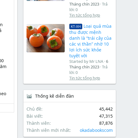
Tháng chín 2023
Trả
lời: 0
Tin tức tổng hợp
ện
Loại quả mùa
KT-XH
á
thu được mệnh
danh là “trái cây của
các vị thần” nhờ 10
lợi ích sức khỏe
tuyệt vời
00
Started by Mr LNA
6
 năm
Tháng chín 2023
Trả
lời: 0
Tin tức tổng hợp
heo
Thống kê diễn đàn
Chủ đề
45,442
Bài viết
47,315
Thành viên
87,876
Thành viên mới nhất
okadabookscom