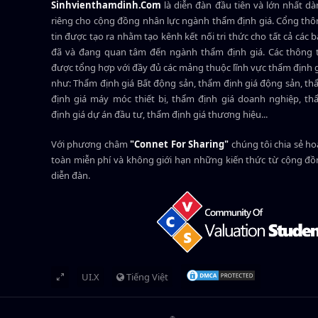
Sinhvienthamdinh.Com
là diễn đàn đầu tiên và lớn nhất d
riêng cho cộng đồng nhân lực ngành
thẩm định giá
. Cổng th
tin được tạo ra nhằm tạo kênh kết nối tri thức cho tất cả các 
đã và đang quan tâm đến ngành thẩm định giá. Các thông t
được tổng hợp với đầy đủ các mảng thuộc lĩnh vực thẩm định 
như: Thẩm định giá Bất động sản, thẩm định giá động sản, t
định giá máy móc thiết bị, thẩm định giá doanh nghiệp, t
định giá dự án đầu tư, thẩm định giá thương hiệu...
Với phương châm
"Connet For Sharing"
chúng tôi chia sẻ h
toàn miễn phí và không giới hạn những kiến thức từ cộng đ
diễn đàn.
UI.X
Tiếng Việt