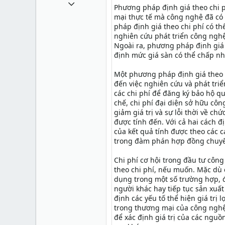
1 Tháng mười một 2010
Phương pháp định giá theo chi p
49,065
mại thực tế mà công nghệ đã có
pháp định giá theo chi phí có t
13
nghiên cứu phát triển công nghệ,
Ngoài ra, phương pháp định giá 
38
định mức giá sàn có thể chấp n
Một phương pháp định giá theo c
đến việc nghiên cứu và phát tri
các chi phí để đăng ký bảo hộ q
chế, chi phí đại diện sở hữu công
giảm giá trị và sự lỗi thời về ch
được tính đến. Với cả hai cách đ
của kết quả tính được theo các c
trong đàm phán hợp đồng chuyể
Chi phí cơ hội trong đầu tư côn
theo chi phí, nếu muốn. Mặc dù c
dụng trong một số trường hợp, đ
người khác hay tiếp tục sản xuấ
định các yếu tố thể hiện giá trị
trong thương mại của công nghệ.
để xác định giá trị của các ngu