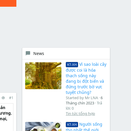
News
Vì sao loài cây
KT-XH
được coi là hóa
thạch sống này
đang bị đột biến và
đứng trước bờ vực
tuyệt chủng?
Started by Mr LNA
6
#1
Tháng chín 2023
Trả
sản
lời: 0
đương.
Tin tức tổng hợp
mại,
Người sống
KT-XH
thọ nhất thế giới