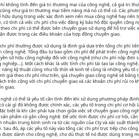
hí không tính đến giá trị thương mại của công nghệ, cả giá trị th
 cũng như giá trị thương mại tiềm năng mà nó có thể có. Các phư
hể hữu dụng trong việc xác định xem nên mua công nghệ hay nên t
 có tính cả việc chi phí cho việc đăng ký bảo hộ độc quyền công n
theo chi phí có thể được bên chuyển giao sử dụng để hỗ trợ việc 
hận được trong các điều khoản của hợp đồng chuyển giao.
hi phí thường được sử dụng là định giá dựa trên tổng chi phí liê
ển công nghệ. Tổng đầu tư bao gồm chi phí để phát triển công nghệ
uyền sở hữu công nghiệp đối với công nghệ (như chi phí nộp đơn 
 nghiệp...). Một cách khác là ước tính chi phí tái tạo lại công nghệ
ức năng kỹ thuật cũng như lỗi thời về kinh tế cũng là những yếu tố 
ịnh giá theo chi phí như trên, giá chuyển giao công nghệ sẽ bằng 
ách trên cộng với chi phí chuyển giao và các khoản chi phí rủi ro k
n giao.
g nghệ có thể là yếu tố cần tính đến khi sử dụng phương pháp định
ó cái gì đó không được chính xác, các yếu tố trong chi phí cơ hội 
ặc biệt là khi cần phải lựa chọn giữa việc sẽ chuyển giao công ng
t sản phẩm có gắn công nghệ. Để ước tính được chi phí cơ hội, cần
 lợi nhuận trung bình sinh ra từ các nguồn của Cty và xác suất thàn
 Sau đó, áp các yếu tố này vào tổng các chi phí trực tiếp cho côn
ồn được dành cho công nghệ, cho dù thực tế nó được dùng trong mộ