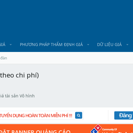
GIÁ
PHƯƠNG PHÁP THẨM ĐỊNH GIÁ
DỮ LIỆU GIÁ
 đàn
theo chi phí)
á tài sản Vô hình