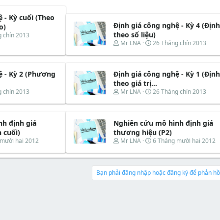
 - Kỳ cuối (Theo
Định giá công nghệ - Kỳ 4 (Định
o)
theo số liệu)
 chín 2013
T
N
Mr LNA
26 Tháng chín 2013
h
g
r
à
e
y
ệ - Kỳ 2 (Phương
Định giá công nghệ - Kỳ 1 (Định
a
b
d
ắ
theo giá trị...
s
t
T
N
 chín 2013
Mr LNA
26 Tháng chín 2013
t
đ
h
g
a
ầ
r
à
r
u
e
y
t
h định giá
Nghiên cứu mô hình định giá
a
b
e
d
ắ
 cuối)
thương hiệu (P2)
r
s
t
T
N
mười hai 2012
Mr LNA
6 Tháng mười hai 2012
t
đ
h
g
a
ầ
r
à
r
u
e
y
t
a
b
Bạn phải đăng nhập hoặc đăng ký để phản hồi
e
d
ắ
r
s
t
t
đ
a
ầ
r
u
t