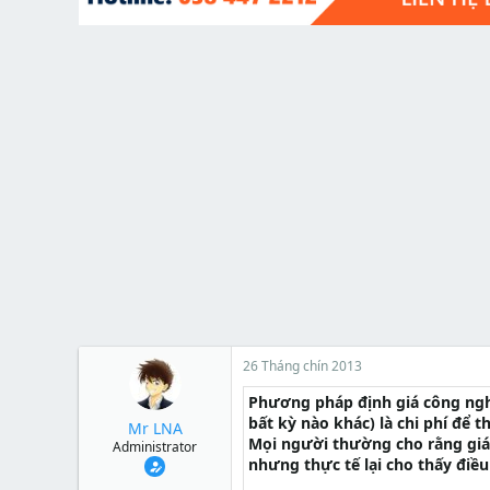
t
e
r
26 Tháng chín 2013
Phương pháp định giá công nghệ
bất kỳ nào khác) là chi phí đ
Mr LNA
Mọi người thường cho rằng giá 
Administrator
nhưng thực tế lại cho thấy đi