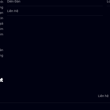
Diễn Đàn
L
ành
ông
Liên Hệ
bạn
in
giá
hẩm
hẩm
oàn
ồng
Liên hệ