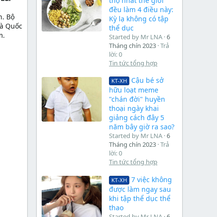
thọ nhất thế giới
đều làm 4 điều này:
n. Bộ
Kỳ lạ không có tập
là Quốc
thể dục
m.
Started by Mr LNA
6
Tháng chín 2023
Trả
lời: 0
Tin tức tổng hợp
Cậu bé sở
KT-XH
hữu loạt meme
"chán đời" huyền
thoại ngày khai
giảng cách đây 5
năm bây giờ ra sao?
Started by Mr LNA
6
Tháng chín 2023
Trả
lời: 0
Tin tức tổng hợp
7 việc không
KT-XH
được làm ngay sau
khi tập thể dục thể
thao
Started by Mr LNA
6