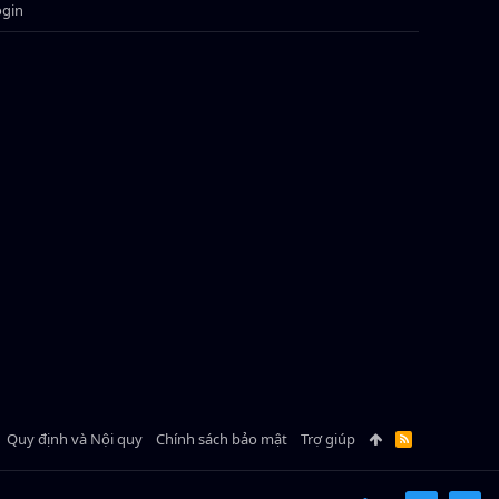
ogin
Quy định và Nội quy
Chính sách bảo mật
Trợ giúp
R
S
S