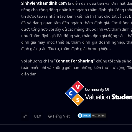
Sinhvienthamdinh.Com
là diễn đàn đầu tiên và lớn nhất d
riêng cho cộng đồng nhân lực ngành
thẩm định giá
. Cổng th
tin được tạo ra nhằm tạo kênh kết nối tri thức cho tất cả các 
đã và đang quan tâm đến ngành thẩm định giá. Các thông t
được tổng hợp với đầy đủ các mảng thuộc lĩnh vực thẩm định 
như: Thẩm định giá Bất động sản, thẩm định giá động sản, t
định giá máy móc thiết bị, thẩm định giá doanh nghiệp, t
định giá dự án đầu tư, thẩm định giá thương hiệu...
Với phương châm
"Connet For Sharing"
chúng tôi chia sẻ h
toàn miễn phí và không giới hạn những kiến thức từ cộng đ
diễn đàn.
UI.X
Tiếng Việt