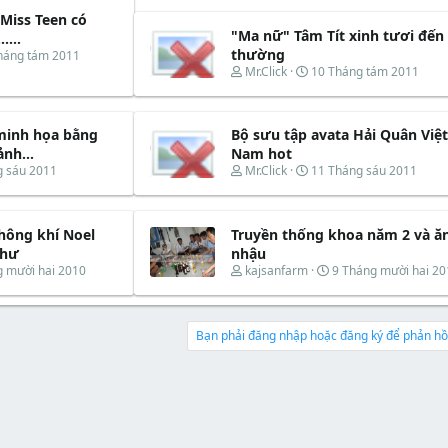
Miss Teen có
"Ma nữ" Tâm Tít xinh tươi đến 
....
thường
háng tám 2011
T
N
Mr.Click
10 Tháng tám 2011
h
g
r
à
e
y
minh họa bằng
Bộ sưu tập avata Hải Quân Việt
a
b
d
ắ
nh...
Nam hot
s
t
T
N
g sáu 2011
Mr.Click
11 Tháng sáu 2011
t
đ
h
g
a
ầ
r
à
r
u
e
y
t
hông khí Noel
Truyền thống khoa năm 2 và ă
a
b
e
d
ắ
thư
nhậu
r
s
t
T
N
g mười hai 2010
kajsanfarm
9 Tháng mười hai 20
t
đ
h
g
a
ầ
r
à
r
u
e
y
t
a
b
Bạn phải đăng nhập hoặc đăng ký để phản hồi
e
d
ắ
r
s
t
t
đ
a
ầ
r
u
t
e