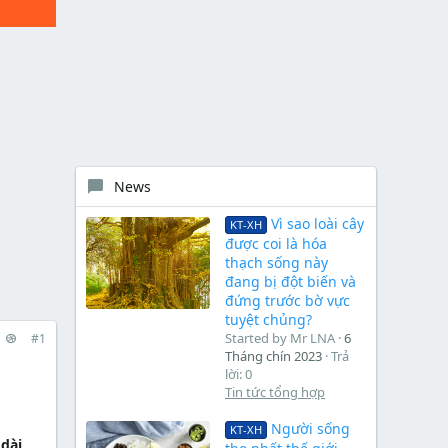
News
Vì sao loài cây
KT-XH
được coi là hóa
thạch sống này
đang bị đột biến và
đứng trước bờ vực
tuyệt chủng?
Started by Mr LNA
6
#1
Tháng chín 2023
Trả
lời: 0
Tin tức tổng hợp
Người sống
KT-XH
dài