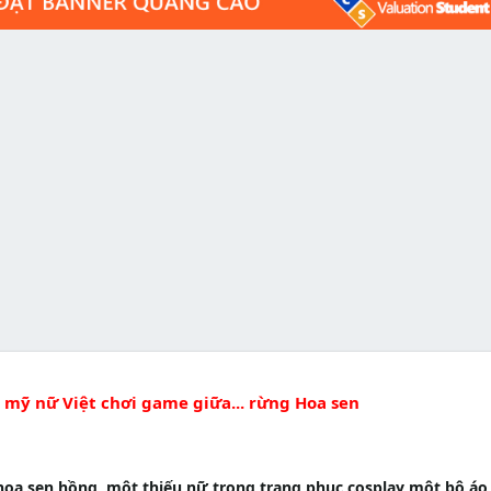
 mỹ nữ Việt chơi game giữa... rừng Hoa sen
a sen hồng, một thiếu nữ trong trang phục cosplay một bộ áo 