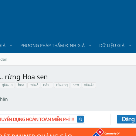
GIÁ
PHƯƠNG PHÁP THẨM ĐỊNH GIÁ
DỮ LIỆU GIÁ
 đàn
.. rừng Hoa sen
giá»¯a
hoa
má»¹
ná»¯
rá»«ng
sen
viá»‡t
Nhân