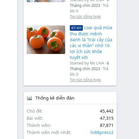
Tháng chín 2023
Trả
lời: 0
Tin tức tổng hợp
Loại quả mùa
KT-XH
thu được mệnh
danh là “trái cây của
các vị thần” nhờ 10
lợi ích sức khỏe
tuyệt vời
Started by Mr LNA
6
Tháng chín 2023
Trả
lời: 0
Tin tức tổng hợp
Thống kê diễn đàn
Chủ đề
45,442
Bài viết
47,315
Thành viên
87,871
Thành viên mới nhất
hi88press2