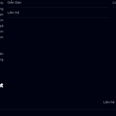
Diễn Đàn
L
ành
ông
Liên Hệ
bạn
in
giá
hẩm
hẩm
oàn
ồng
Liên hệ