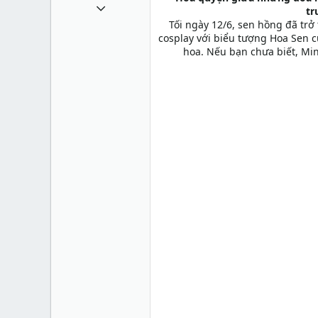
11 Tháng sáu 2011
tr
Tối ngày 12/6, sen hồng đã tr
993
cosplay với biểu tượng Hoa Sen 
0
hoa. Nếu bạn chưa biết, Mi
0
36
sites.google.com