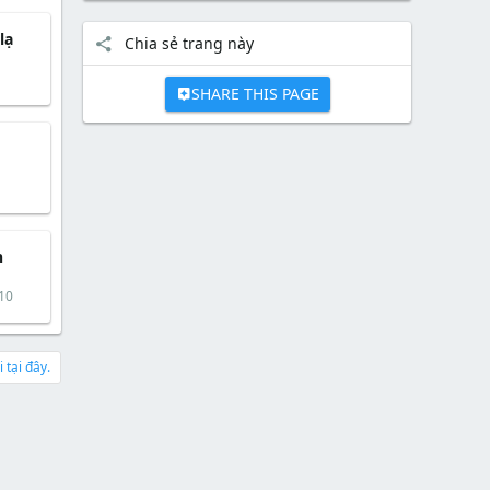
lạ
Chia sẻ trang này
SHARE THIS PAGE
n
10
 tại đây.