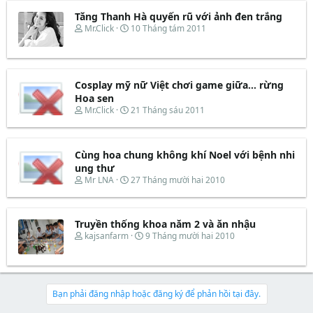
r
u
a
b
t
d
ắ
Tăng Thanh Hà quyến rũ với ảnh đen trắng
e
s
t
T
N
Mr.Click
10 Tháng tám 2011
r
t
đ
h
g
a
ầ
r
à
r
u
e
y
t
a
b
e
d
ắ
Cosplay mỹ nữ Việt chơi game giữa... rừng
r
s
t
Hoa sen
t
đ
T
N
Mr.Click
21 Tháng sáu 2011
a
ầ
h
g
r
u
r
à
t
e
y
e
Cùng hoa chung không khí Noel với bệnh nhi
a
b
r
d
ắ
ung thư
s
t
T
N
Mr LNA
27 Tháng mười hai 2010
t
đ
h
g
a
ầ
r
à
r
u
e
y
t
Truyền thống khoa năm 2 và ăn nhậu
a
b
e
d
ắ
T
N
kajsanfarm
9 Tháng mười hai 2010
r
s
t
h
g
t
đ
r
à
a
ầ
e
y
r
u
a
b
t
d
ắ
Bạn phải đăng nhập hoặc đăng ký để phản hồi tại đây.
e
s
t