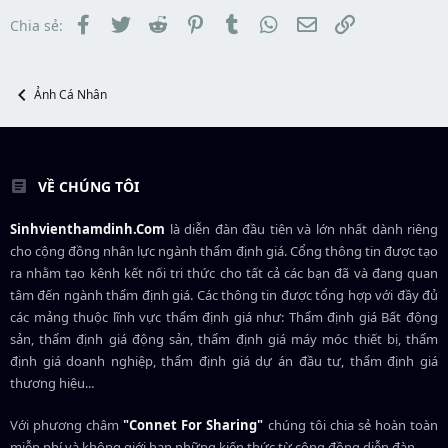
r
t
đ
a
ầ
Facebook
Twitter
Reddit
Pinterest
Tumblr
WhatsApp
Email
Link
Chia sẻ:
r
u
t
e
r
Ảnh Cá Nhân
VỀ CHÚNG TÔI
Sinhvienthamdinh.Com
là diễn đàn đầu tiên và lớn nhất dành riêng
cho cộng đồng nhân lực ngành
thẩm định giá
. Cổng thông tin được tạo
ra nhằm tạo kênh kết nối tri thức cho tất cả các bạn đã và đang quan
tâm đến ngành thẩm định giá. Các thông tin được tổng hợp với đầy đủ
các mảng thuộc lĩnh vực thẩm định giá như: Thẩm định giá Bất động
sản, thẩm định giá động sản, thẩm định giá máy móc thiết bị, thẩm
định giá doanh nghiệp, thẩm định giá dự án đầu tư, thẩm định giá
thương hiệu...
Với phương châm
"Connet For Sharing"
chúng tôi chia sẻ hoàn toàn
miễn phí và không giới hạn những kiến thức từ cộng đồng diễn đàn.