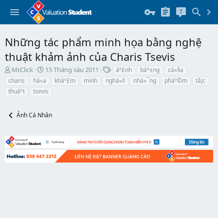
Những tác phẩm minh họa bằng nghệ
thuật khảm ảnh của Charis Tsevis
T
N
T
Mr.Click
15 Tháng sáu 2011
áº£nh
báº±ng
cá»§a
h
g
h
charis
há»a
kháº£m
minh
nghá»‡
nhá»¯ng
pháº©m
tã¡c
r
à
ẻ
thuáº­t
tsevis
e
y
a
b
d
ắ
Ảnh Cá Nhân
s
t
t
đ
a
ầ
r
u
t
e
r