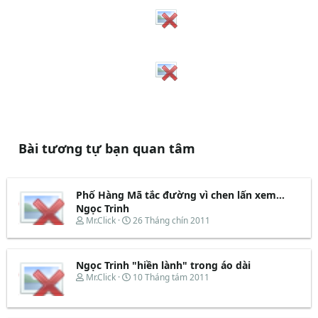
Bài tương tự bạn quan tâm
Phố Hàng Mã tắc đường vì chen lấn xem...
Ngọc Trinh
T
N
Mr.Click
26 Tháng chín 2011
h
g
r
à
e
y
Ngọc Trinh "hiền lành" trong áo dài
a
b
d
ắ
T
N
Mr.Click
10 Tháng tám 2011
s
t
h
g
t
đ
r
à
a
ầ
e
y