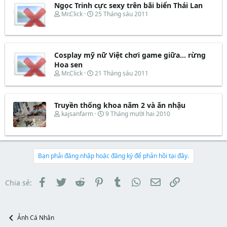
d
ắ
Ngọc Trinh cực sexy trên bãi biển Thái Lan
s
t
T
N
Mr.Click
25 Tháng sáu 2011
t
đ
h
g
a
ầ
r
à
r
u
e
y
t
a
b
e
d
ắ
Cosplay mỹ nữ Việt chơi game giữa... rừng
r
s
t
Hoa sen
t
đ
T
N
Mr.Click
21 Tháng sáu 2011
a
ầ
h
g
r
u
r
à
t
e
y
e
Truyền thống khoa năm 2 và ăn nhậu
a
b
r
d
ắ
T
N
kajsanfarm
9 Tháng mười hai 2010
s
t
h
g
t
đ
r
à
a
ầ
e
y
r
u
a
b
t
d
ắ
Bạn phải đăng nhập hoặc đăng ký để phản hồi tại đây.
e
s
t
r
t
đ
a
ầ
Facebook
Twitter
Reddit
Pinterest
Tumblr
WhatsApp
Email
Link
Chia sẻ:
r
u
t
e
r
Ảnh Cá Nhân