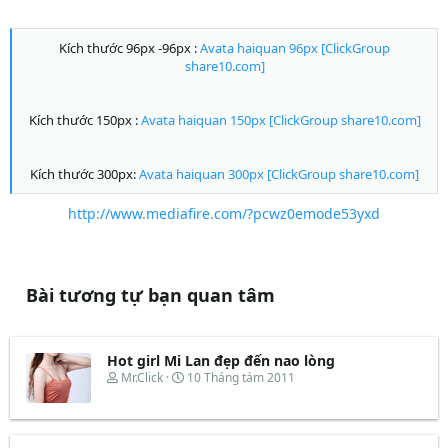
Kích thước 96px -96px :
Avata haiquan 96px [ClickGroup
share10.com]
Kích thước 150px :
Avata haiquan 150px [ClickGroup share10.com]
Kích thước 300px:
Avata haiquan 300px [ClickGroup share10.com]
http://www.mediafire.com/?pcwz0emode53yxd
Bài tương tự bạn quan tâm
Hot girl Mi Lan đẹp đến nao lòng
T
N
Mr.Click
10 Tháng tám 2011
h
g
r
à
e
y
a
b