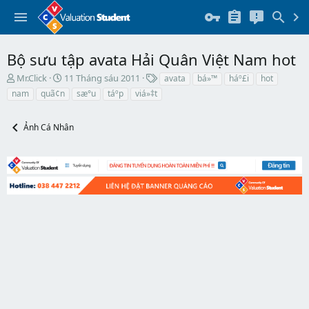
Bộ sưu tập avata Hải Quân Việt Nam hot
T
N
T
Mr.Click
11 Tháng sáu 2011
avata
bá»™
háº£i
hot
h
g
h
nam
quã¢n
sæ°u
táº­p
viá»‡t
r
à
ẻ
e
y
a
b
Ảnh Cá Nhân
d
ắ
s
t
t
đ
a
ầ
r
u
t
e
r