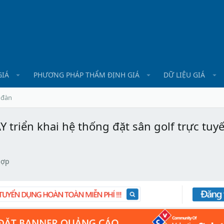
GIÁ
PHƯƠNG PHÁP THẨM ĐỊNH GIÁ
DỮ LIỆU GIÁ
 đàn
 triển khai hệ thống đặt sân golf trực tuy
hợp