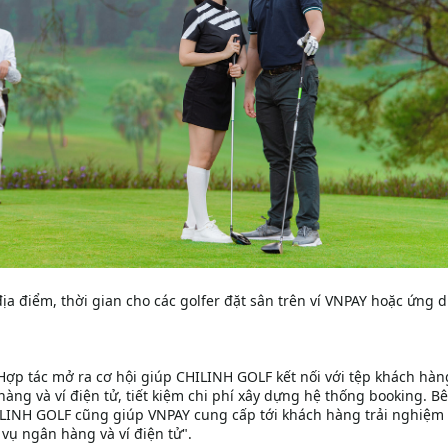
địa điểm, thời gian cho các golfer đặt sân trên ví VNPAY hoặc ứng 
Hợp tác mở ra cơ hội giúp CHILINH GOLF kết nối với tệp khách hàn
g và ví điện tử, tiết kiệm chi phí xây dựng hệ thống booking. B
CHILINH GOLF cũng giúp VNPAY cung cấp tới khách hàng trải nghiệm
 vụ ngân hàng và ví điện tử".