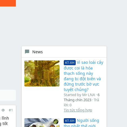
News
Vì sao loài cây
KT-XH
được coi là hóa
thạch sống này
đang bị đột biến và
đứng trước bờ vực
tuyệt chủng?
Started by Mr LNA
6
Tháng chín 2023
Trả
lời: 0
Tin tức tổng hợp
#1
 lĩnh
Người sống
KT-XH
 tốt
thọ nhất thế giới