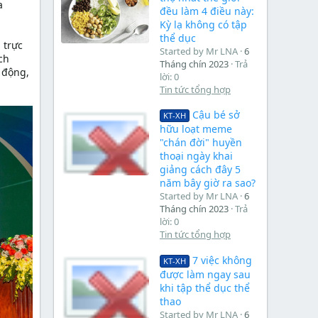
a
đều làm 4 điều này:
Kỳ lạ không có tập
thể dục
 trực
Started by Mr LNA
6
ch
Tháng chín 2023
Trả
 động,
lời: 0
Tin tức tổng hợp
Cậu bé sở
KT-XH
hữu loạt meme
"chán đời" huyền
thoại ngày khai
giảng cách đây 5
năm bây giờ ra sao?
Started by Mr LNA
6
Tháng chín 2023
Trả
lời: 0
Tin tức tổng hợp
7 việc không
KT-XH
được làm ngay sau
khi tập thể dục thể
thao
Started by Mr LNA
6