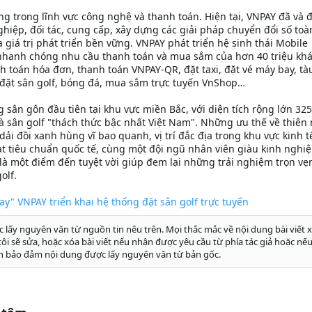
ộng trong lĩnh vực công nghệ và thanh toán. Hiện tại, VNPAY đã và 
hiệp, đối tác, cung cấp, xây dựng các giải pháp chuyển đổi số toà
a giá trị phát triển bền vững. VNPAY phát triển hệ sinh thái Mobile
t nhanh chóng nhu cầu thanh toán và mua sắm của hơn 40 triệu kh
h toán hóa đơn, thanh toán VNPAY-QR, đặt taxi, đặt vé máy bay, tàu
ặt sân golf, bóng đá, mua sắm trực tuyến VnShop…
sân gôn đầu tiên tại khu vực miền Bắc, với diện tích rộng lớn 32
sân golf "thách thức bậc nhất Việt Nam". Những ưu thế về thiên 
i đồi xanh hùng vĩ bao quanh, vị trí đắc địa trong khu vực kinh t
ạt tiêu chuẩn quốc tế, cùng một đội ngũ nhân viên giàu kinh nghi
à một điểm đến tuyệt vời giúp đem lại những trải nghiệm trọn vẹ
olf.
y" VNPAY triển khai hệ thống đặt sân golf trực tuyến
c lấy nguyên văn từ nguồn tin nêu trên. Mọi thắc mắc về nội dung bài viết x
g tôi sẽ sửa, hoặc xóa bài viết nếu nhận được yêu cầu từ phía tác giả hoặc nếu
n bảo đảm nội dung được lấy nguyên văn từ bản gốc.