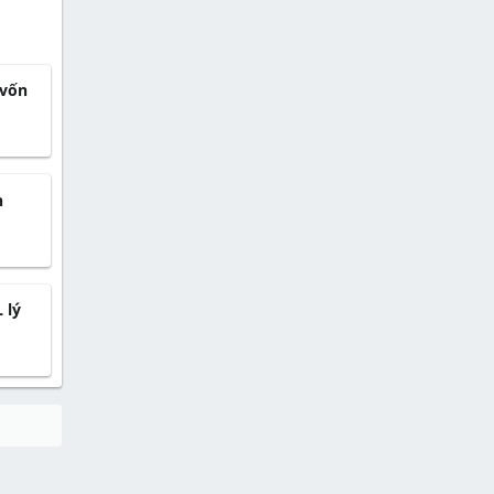
 vốn
n
 lý