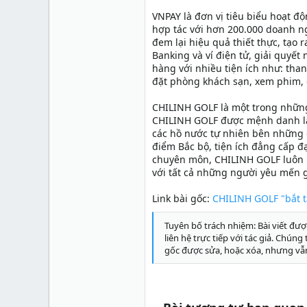
VNPAY là đơn vị tiêu biểu hoạt đ
hợp tác với hơn 200.000 doanh ng
đem lại hiệu quả thiết thực, tạo r
Banking và ví điện tử, giải quyế
hàng với nhiều tiện ích như: than
đặt phòng khách sạn, xem phim, đ
CHILINH GOLF là một trong những 
CHILINH GOLF được mệnh danh là 
các hồ nước tự nhiên bên những dả
điểm Bắc bộ, tiện ích đẳng cấp đ
chuyên môn, CHILINH GOLF luôn l
với tất cả những người yêu mến g
Link bài gốc:
CHILINH GOLF "bắt ta
Tuyên bố trách nhiệm: Bài viết đượ
liên hệ trực tiếp với tác giả. Chún
gốc được sửa, hoặc xóa, nhưng vẫ