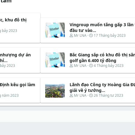
 tâm
c, khu đô thị
Vingroup muốn tăng gấp 3 lần
đầu tư vào...
g bảy 2023
T
N
Mr LNA
17 Tháng bảy 2023
h
g
r
à
e
y
 nhượng dự án
Bắc Giang sắp có khu đô thị sâ
a
b
d
ắ
ỉ...
golf gần 6.400 tỷ đồng
s
t
T
N
 bảy 2023
Mr LNA
4 Tháng bảy 2023
t
đ
h
g
a
ầ
r
à
r
u
e
y
t
Định kêu gọi làm
Lãnh đạo Công ty Hoàng Gia ĐL
a
b
e
d
ắ
giải về ý tưởng...
r
s
t
T
N
g năm 2023
Mr LNA
26 Tháng tư 2023
t
đ
h
g
a
ầ
r
à
r
u
e
y
t
a
b
e
d
ắ
r
s
t
t
đ
a
ầ