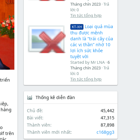
Tháng chín 2023
Trả
lời: 0
Tin tức tổng hợp
Loại quả mùa
KT-XH
thu được mệnh
danh là “trái cây của
các vị thần” nhờ 10
lợi ích sức khỏe
tuyệt vời
Started by Mr LNA
6
Tháng chín 2023
Trả
lời: 0
Tin tức tổng hợp
triển
Thống kê diễn đàn
iệp,
h hàng
Chủ đề
45,442
Bài viết
47,315
Thành viên
87,898
eo
Thành viên mới nhất
c168gg3
lf trên
tác