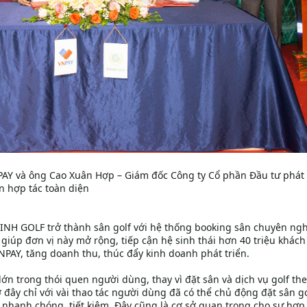
AY và ông Cao Xuân Hợp – Giám đốc Công ty Cổ phần Đầu tư phát 
n hợp tác toàn diện
INH GOLF trở thành sân golf với hệ thống booking sân chuyên ngh
 giúp đơn vị này mở rộng, tiếp cận hệ sinh thái hơn 40 triệu khác
PAY, tăng doanh thu, thúc đẩy kinh doanh phát triển.
 lớn trong thói quen người dùng, thay vì đặt sân và dịch vụ golf th
đây chỉ với vài thao tác người dùng đã có thể chủ động đặt sân go
nhanh chóng, tiết kiệm. Đây cũng là cơ sở quan trọng cho sự hợp 