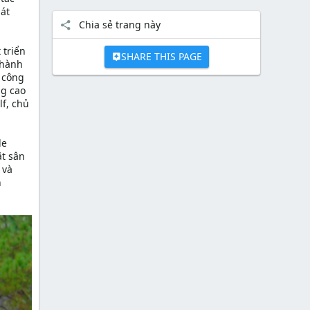
hát
Chia sẻ trang này
 triển
SHARE THIS PAGE
 hành
 công
ng cao
lf, chủ
le
ặt sân
 và
n