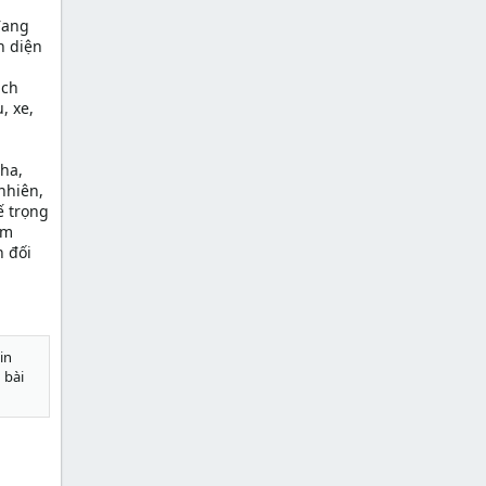
đang
n diện
ách
, xe,
5ha,
nhiên,
ế trọng
ệm
n đối
in
 bài