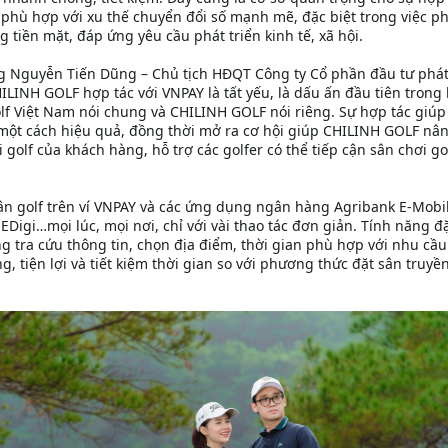
, phù hợp với xu thế chuyển đổi số mạnh mẽ, đặc biệt trong việc p
g tiền mặt, đáp ứng yêu cầu phát triển kinh tế, xã hội.
 ông Nguyễn Tiến Dũng – Chủ tịch HĐQT Công ty Cổ phần đầu tư phát
HILINH GOLF hợp tác với VNPAY là tất yếu, là dấu ấn đầu tiên trong
lf Việt Nam nói chung và CHILINH GOLF nói riêng. Sự hợp tác giúp
 một cách hiệu quả, đồng thời mở ra cơ hội giúp CHILINH GOLF nâ
 golf của khách hàng, hỗ trợ các golfer có thể tiếp cận sân chơi go
sân golf trên ví VNPAY và các ứng dụng ngân hàng Agribank E-Mobi
Digi…mọi lúc, mọi nơi, chỉ với vài thao tác đơn giản. Tính năng đ
 tra cứu thông tin, chọn địa điểm, thời gian phù hợp với nhu cầu
g, tiện lợi và tiết kiệm thời gian so với phương thức đặt sân truyề