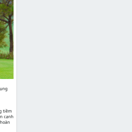
dụng
g tiềm
ên cạnh
 hoàn