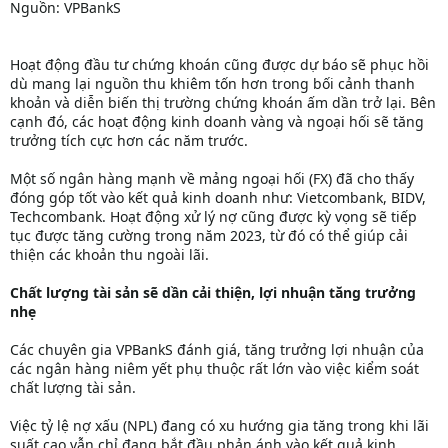
Nguồn: VPBankS
Hoạt động đầu tư chứng khoán cũng được dự báo sẽ phục hồi
dù mang lại nguồn thu khiêm tốn hơn trong bối cảnh thanh
khoản và diễn biến thị trường chứng khoán ấm dần trở lại. Bên
cạnh đó, các hoạt động kinh doanh vàng và ngoại hối sẽ tăng
trưởng tích cực hơn các năm trước.
Một số ngân hàng mạnh về mảng ngoại hối (FX) đã cho thấy
đóng góp tốt vào kết quả kinh doanh như: Vietcombank, BIDV,
Techcombank. Hoạt động xử lý nợ cũng được kỳ vọng sẽ tiếp
tục được tăng cường trong năm 2023, từ đó có thể giúp cải
thiện các khoản thu ngoài lãi.
Chất lượng tài sản sẽ dần cải thiện, lợi nhuận tăng trưởng
nhẹ
Các chuyên gia VPBankS đánh giá, tăng trưởng lợi nhuận của
các ngân hàng niêm yết phụ thuộc rất lớn vào việc kiểm soát
chất lượng tài sản.
Việc tỷ lệ nợ xấu (NPL) đang có xu hướng gia tăng trong khi lãi
suất cao vẫn chỉ đang bắt đầu phản ánh vào kết quả kinh