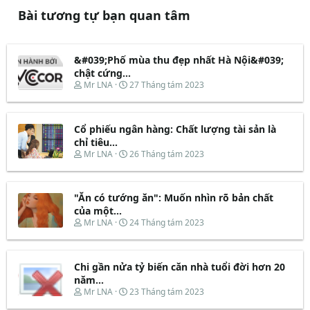
Bài tương tự bạn quan tâm
&#039;Phố mùa thu đẹp nhất Hà Nội&#039;
chật cứng...
T
N
Mr LNA
27 Tháng tám 2023
h
g
r
à
e
y
Cổ phiếu ngân hàng: Chất lượng tài sản là
a
b
d
ắ
chỉ tiêu...
s
t
T
N
Mr LNA
26 Tháng tám 2023
t
đ
h
g
a
ầ
r
à
r
u
e
y
t
"Ăn có tướng ăn": Muốn nhìn rõ bản chất
a
b
e
d
ắ
của một...
r
s
t
T
N
Mr LNA
24 Tháng tám 2023
t
đ
h
g
a
ầ
r
à
r
u
e
y
t
Chi gần nửa tỷ biến căn nhà tuổi đời hơn 20
a
b
e
d
ắ
năm...
r
s
t
T
N
Mr LNA
23 Tháng tám 2023
t
đ
h
g