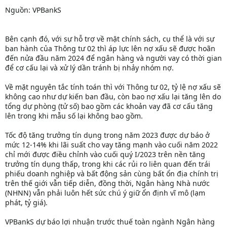
Nguồn: VPBankS
Bên cạnh đó, với sự hỗ trợ về mặt chính sách, cụ thể là với sự
ban hành của Thông tư 02 thì áp lực lên nợ xấu sẽ được hoãn
đến nửa đầu năm 2024 để ngân hàng và người vay có thời gian
để cơ cấu lại và xử lý dần tránh bị nhảy nhóm nợ.
Về mặt nguyên tắc tính toán thì với Thông tư 02, tỷ lệ nợ xấu sẽ
không cao như dự kiến ban đầu, còn bao nợ xấu lại tăng lên do
tổng dự phòng (tử số) bao gồm các khoản vay đã cơ cấu tăng
lên trong khi mẫu số lại không bao gồm.
Tốc độ tăng trưởng tín dụng trong năm 2023 được dự báo ở
mức 12-14% khi lãi suất cho vay tăng mạnh vào cuối năm 2022
chỉ mới được điều chỉnh vào cuối quý I/2023 trên nền tăng
trưởng tín dụng thấp, trong khi các rủi ro liên quan đến trái
phiếu doanh nghiệp và bất động sản cùng bất ổn địa chính trị
trên thế giới vẫn tiếp diễn, đồng thời, Ngân hàng Nhà nước
(NHNN) vẫn phải luôn hết sức chú ý giữ ổn định vĩ mô (lạm
phát, tỷ giá).
VPBankS dự báo lợi nhuận trước thuế toàn ngành Ngân hàng