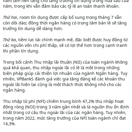
năm làm nền tảng cho tăng trưởng tín dụng trong nửa sau của
năm, trong khi vẫn đảm bảo các tỷ lệ an toàn thanh khoản.
Thứ hai
, room tín dụng được cấp bổ sung trong tháng 7 vẫn
còn dồi dào; đồng thời ngân hàng có trọng tâm bán lẻ sẽ tăng
trưởng tín dụng dễ dàng hơn.
Thứ ba
, tiềm lực tài chính mạnh mẽ, đặc biệt được huy động từ
các nguồn vốn chi phí thấp, sẽ có lợi thế hơn trong cạnh tranh
thị phần tín dụng.
Trong bối cảnh Thu nhập lãi thuần (NII) của toàn ngành không
quá khả quan, thu nhập ngoài lãi có lẽ là một trong những
biện pháp giúp cải thiện lợi nhuận của ngành Ngân hàng. Tuy
nhiên, VPBankS đánh giá việc gia tăng đáng kể các khoản thu
ngoài lãi hiện tại cũng là một thách thức không nhỏ cho các
ngân hàng.
Thu nhập từ phí (NFI) chiếm trung bình 47,2% thu nhập hoạt
động ròng (NOI) trong 3 năm gần nhất và là nguồn thu ổn định
nhất trong cơ cấu thu ngoài lãi của các ngân hàng. Tuy nhiên,
trong năm 2022, mức tăng trưởng của NFI toàn ngành chỉ đạt
14,3%.