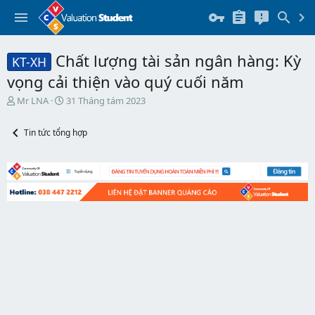
Chất lượng tài sản ngân hàng: Kỳ
KT-XH
vọng cải thiện vào quý cuối năm
T
N
Mr LNA
31 Tháng tám 2023
h
g
r
à
Tin tức tổng hợp
e
y
a
b
d
ắ
s
t
t
đ
a
ầ
r
u
t
e
r