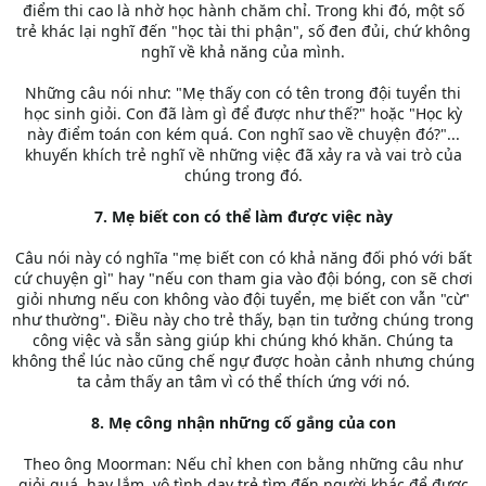
điểm thi cao là nhờ học hành chăm chỉ. Trong khi đó, một số
trẻ khác lại nghĩ đến "học tài thi phận", số đen đủi, chứ không
nghĩ về khả năng của mình.
Những câu nói như: "Mẹ thấy con có tên trong đội tuyển thi
học sinh giỏi. Con đã làm gì để được như thế?" hoặc "Học kỳ
này điểm toán con kém quá. Con nghĩ sao về chuyện đó?"...
khuyến khích trẻ nghĩ về những việc đã xảy ra và vai trò của
chúng trong đó.
7. Mẹ biết con có thể làm được việc này
Câu nói này có nghĩa "mẹ biết con có khả năng đối phó với bất
cứ chuyện gì" hay "nếu con tham gia vào đội bóng, con sẽ chơi
giỏi nhưng nếu con không vào đội tuyển, mẹ biết con vẫn "cừ"
như thường". Điều này cho trẻ thấy, bạn tin tưởng chúng trong
công việc và sẵn sàng giúp khi chúng khó khăn. Chúng ta
không thể lúc nào cũng chế ngự được hoàn cảnh nhưng chúng
ta cảm thấy an tâm vì có thể thích ứng với nó.
8. Mẹ công nhận những cố gắng của con
Theo ông Moorman: Nếu chỉ khen con bằng những câu như
giỏi quá, hay lắm, vô tình dạy trẻ tìm đến người khác để được