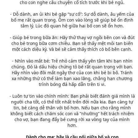
cho con nghe câu chuyện cổ tích trước khi bé ngủ.
- Dỗ dành, an ủi khi bé gặp “sự cố”: Sự dỗ dành, âu yếm của
bố mẹ rất quan trọng. Ôm con vào lòng sẽ giúp bé ổn định
tâm lý. Lúc đó quan hệ giữa hai bố con sẽ ổn hơn.
- Giúp bé trong bữa ăn: Hãy thử thay vợ ngồi bên con và đút
cho bé trong bữa cơm chiều. Bạn sẽ thấy mệt mỏi tan biến
một cách diệu kỳ. Và bé sẽ cảm thấy thích có bố bên cạnh.
- Nhìn vào mắt bé: Trẻ nhỏ cảm thấy yên tâm khi bạn nhìn
chúng. Đó là dấu hiệu chứng tỏ bé rất quan trọng với bạn.
Hãy nhìn vào đôi mắt ngây thơ của con khi bé bi bô. Tránh
xa những thứ có thể làm bạn xao lãng, chẳng hạn chương
trình bóng đá hấp dẫn trên ti vi.
- Luôn tự tin vào chính mình: Bạn phải biết đánh giá mình là
người cha tốt, có thể tốt nhất trên đời nữa kia. Bạn càng tự
tin, bé càng dễ thân với bố hơn. Nếu bạn cho rằng mình
không biết cách chăm sóc con và “nhường” hết trách nhiệm
cho vợ, bạn đang đẩy bé cưng rời xa vòng tay của mình
hơn.
Dành cho mẹ: hãy là cầu nối giữa bố và con