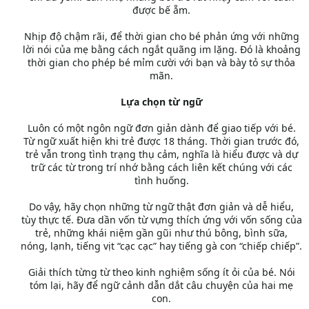
được bế ẵm.
Nhịp độ chậm rãi, để thời gian cho bé phản ứng với những
lời nói của mẹ bằng cách ngắt quãng im lặng. Đó là khoảng
thời gian cho phép bé mỉm cười với bạn và bày tỏ sự thỏa
mãn.
Lựa chọn từ ngữ
Luôn có một ngôn ngữ đơn giản dành để giao tiếp với bé.
Từ ngữ xuất hiện khi trẻ được 18 tháng. Thời gian trước đó,
trẻ vẫn trong tình trạng thụ cảm, nghĩa là hiểu được và dự
trữ các từ trong trí nhớ bằng cách liên kết chúng với các
tình huống.
Do vậy, hãy chọn những từ ngữ thật đơn giản và dễ hiểu,
tùy thực tế. Đưa dần vốn từ vựng thích ứng với vốn sống của
trẻ, những khái niệm gần gũi như thú bông, bình sữa,
nóng, lạnh, tiếng vịt “cạc cạc” hay tiếng gà con “chiếp chiếp”.
Giải thích từng từ theo kinh nghiệm sống ít ỏi của bé. Nói
tóm lại, hãy để ngữ cảnh dẫn dắt câu chuyện của hai mẹ
con.