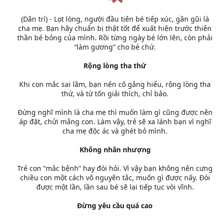
(Dân trí) - Lọt lòng, người đầu tiên bé tiếp xúc, gần gũi là
cha mẹ. Bạn hãy chuẩn bị thật tốt để xuất hiện trước thiên
thần bé bỏng của mình. Rồi từng ngày bé lớn lên, còn phải
“làm gương” cho bé chứ.
Rộng lòng tha thứ
Khi con mắc sai lầm, bạn nên cố gắng hiểu, rộng lòng tha
thứ, và từ tốn giải thích, chỉ bảo.
Đừng nghĩ mình là cha mẹ thì muốn làm gì cũng được nên
áp đặt, chửi mắng con. Làm vậy, trẻ sẽ xa lánh bạn vì nghĩ
cha mẹ độc ác và ghét bỏ mình.
Không nhân nhượng
Trẻ con “mắc bệnh” hay đòi hỏi. Vì vậy bạn không nên cưng
chiều con một cách vô nguyên tắc, muốn gì được nấy. Đòi
được một lần, lần sau bé sẽ lại tiếp tục vòi vĩnh.
Đừng yêu cầu quá cao