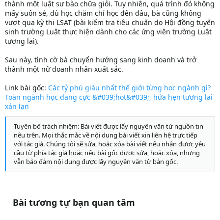
thành một luật sư bào chữa giỏi. Tuy nhiên, quá trình đó không
mấy suôn sẻ, dù học chăm chỉ học đến đâu, bà cũng không
vượt qua kỳ thi LSAT (bài kiểm tra tiêu chuẩn do Hội đồng tuyển
sinh trường Luật thực hiện dành cho các ứng viên trường Luật
tương lai).
Sau này, tình cờ bà chuyển hướng sang kinh doanh và trở
thành một nữ doanh nhân xuất sắc.
Link bài gốc:
Các tỷ phú giàu nhất thế giới từng học ngành gì?
Toàn ngành học đang cực &#039;hot&#039;, hứa hẹn tương lai
xán lạn
Tuyên bố trách nhiệm: Bài viết được lấy nguyên văn từ nguồn tin
nêu trên. Mọi thắc mắc về nội dung bài viết xin liên hệ trực tiếp
với tác giả. Chúng tôi sẽ sửa, hoặc xóa bài viết nếu nhận được yêu
cầu từ phía tác giả hoặc nếu bài gốc được sửa, hoặc xóa, nhưng
vẫn bảo đảm nội dung được lấy nguyên văn từ bản gốc.
Bài tương tự bạn quan tâm