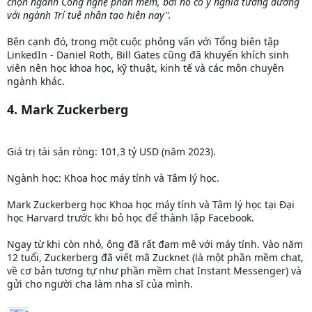
chọn ngành Công nghệ phần mềm, bởi nó có ý nghĩa tương đương
với ngành Trí tuệ nhân tạo hiện nay".
Bên cạnh đó, trong một cuộc phỏng vấn với Tổng biên tập
LinkedIn - Daniel Roth, Bill Gates cũng đã khuyến khích sinh
viên nên học khoa học, kỹ thuật, kinh tế và các môn chuyên
ngành khác.
4. Mark Zuckerberg
Giá trị tài sản ròng: 101,3 tỷ USD (năm 2023).
Ngành học: Khoa học máy tính và Tâm lý học.
Mark Zuckerberg học Khoa học máy tính và Tâm lý học tại Đại
học Harvard trước khi bỏ học để thành lập Facebook.
Ngay từ khi còn nhỏ, ông đã rất đam mê với máy tính. Vào năm
12 tuổi, Zuckerberg đã viết mã Zucknet (là một phần mềm chat,
về cơ bản tương tự như phần mềm chat Instant Messenger) và
gửi cho người cha làm nha sĩ của mình.