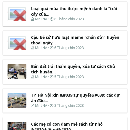
Loại quả mùa thu được mệnh danh là “trái
cây của...
T
N
Mr LNA
6 Tháng chín 2023
h
g
r
à
e
y
Cậu bé sở hữu loạt meme "chán đời" huyền
a
b
d
ắ
thoại ngày...
s
t
T
N
Mr LNA
6 Tháng chín 2023
t
đ
h
g
a
ầ
r
à
r
u
e
y
t
Bán đất trái thẩm quyền, xóa tư cách Chủ
a
b
e
d
ắ
tịch huyện...
r
s
t
T
N
Mr LNA
5 Tháng chín 2023
t
đ
h
g
a
ầ
r
à
r
u
e
y
t
TP. Hà Nội xin &#039;tự quyết&#039; các dự
a
b
e
d
ắ
án đầu...
r
s
t
T
N
Mr LNA
3 Tháng chín 2023
t
đ
h
g
a
ầ
r
à
r
u
e
y
t
Các mẹ có con đam mê sách từ nhỏ
a
b
e
d
ắ
&#039;bật mí&#039...