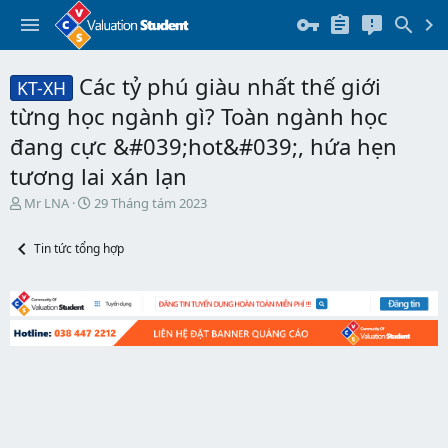
Các tỷ phú giàu nhất thế giới
KT-XH
từng học ngành gì? Toàn ngành học
đang cực &#039;hot&#039;, hứa hẹn
tương lai xán lạn
T
N
Mr LNA
29 Tháng tám 2023
h
g
r
à
Tin tức tổng hợp
e
y
a
b
d
ắ
s
t
t
đ
a
ầ
r
u
t
e
r