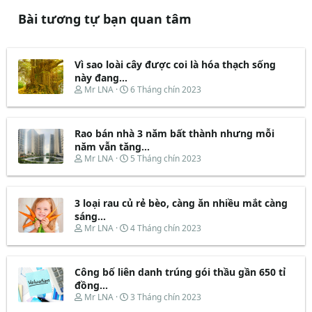
Bài tương tự bạn quan tâm
Vì sao loài cây được coi là hóa thạch sống
này đang...
T
N
Mr LNA
6 Tháng chín 2023
h
g
r
à
e
y
Rao bán nhà 3 năm bất thành nhưng mỗi
a
b
d
ắ
năm vẫn tăng...
s
t
T
N
Mr LNA
5 Tháng chín 2023
t
đ
h
g
a
ầ
r
à
r
u
e
y
t
3 loại rau củ rẻ bèo, càng ăn nhiều mắt càng
a
b
e
d
ắ
sáng...
r
s
t
T
N
Mr LNA
4 Tháng chín 2023
t
đ
h
g
a
ầ
r
à
r
u
e
y
t
Công bố liên danh trúng gói thầu gần 650 tỉ
a
b
e
d
ắ
đồng...
r
s
t
T
N
Mr LNA
3 Tháng chín 2023
t
đ
h
g