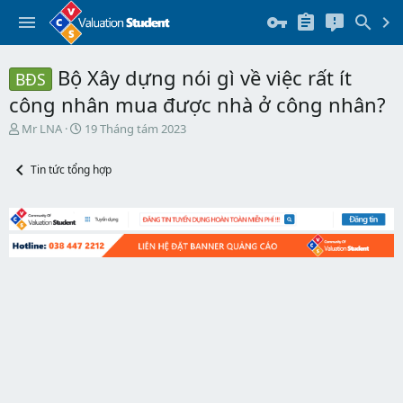
Bộ Xây dựng nói gì về việc rất ít
BĐS
công nhân mua được nhà ở công nhân?
T
N
Mr LNA
19 Tháng tám 2023
h
g
r
à
Tin tức tổng hợp
e
y
a
b
d
ắ
s
t
t
đ
a
ầ
r
u
t
e
r