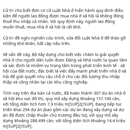
Cử tri cho biết đơn cơ cử Luật Nhà ở hiện hành quy định điều
kiện để người lao động được mua nhà ở xã hội là không đóng
thuế thu nhập cá nhân. Với quy định này, người lao động
muốn thuê, mua nhà ở xã hội là rất khó.
Cử tri đề nghị nghiên cứu trình, sửa đổi Luật Nhà ở để tháo gỡ
những khó khăn, bất cập nêu trên.
Về vấn đề này, Bộ Xây dựng cho biết việc chăm lo giải quyết
nhà ở cho người dân luôn được Đảng và Nhà nước ta quan tâm
và xác định là nhiệm vụ trọng tâm trong phát triển kinh tế - xã
hội của đất nước, đặc biệt là việc đẩy mạnh phát triển nhà ở xã
hội để giải quyết nhu cầu chỗ ở cho các đối tượng thu nhập
thấp và công nhân tại các khu công nghiệp.
Tính nay trên địa bàn cả nước, đã hoàn thành 307 dự án nhà ở
xã hội khu vực đô thị, quy mô xây dựng khoảng 157.100 căn,
với tổng diện tích hơn 7,9 triệu m[SUP]2[/SUP]. Đang tiếp tục
triển khai 294 dự án (bao gồm các dự án đang xây dựng và dự
án đã được chấp thuận chủ trương đầu tư), với quy mô xây
dựng khoảng 288.499 căn, với tổng diện tích khoảng 14,4 triệu
m[SUP]2[/SUP].