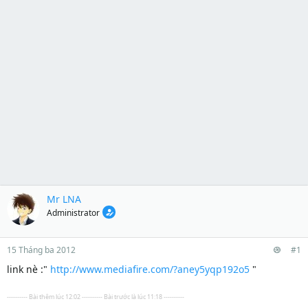
Mr LNA
Administrator
15 Tháng ba 2012
#1
link nè :"
http://www.mediafire.com/?aney5yqp192o5
"
---------- Bài thêm lúc 12:02 ---------- Bài trước là lúc 11:18 ----------