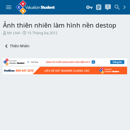
Ảnh thiên nhiên làm hình nền destop
T
N
Mr LNA
15 Tháng ba 2012
h
g
r
à
Thiên Nhiên
e
y
a
b
d
ắ
s
t
t
đ
a
ầ
r
u
t
e
r