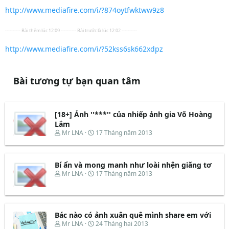
http://www.mediafire.com/i/?874oytfwktww9z8
---------- Bài thêm lúc 12:09 ---------- Bài trước là lúc 12:02 ----------
http://www.mediafire.com/i/?52kss6sk662xdpz
Bài tương tự bạn quan tâm
[18+] Ảnh ''***'' của nhiếp ảnh gia Võ Hoàng
Lắm
T
N
Mr LNA
17 Tháng năm 2013
h
g
r
à
e
y
Bí ẩn và mong manh như loài nhện giăng tơ
a
b
d
ắ
T
N
Mr LNA
17 Tháng năm 2013
s
t
h
g
t
đ
r
à
a
ầ
e
y
r
u
a
b
t
d
ắ
Bác nào có ảnh xuân quê mình share em với
e
s
t
T
N
Mr LNA
24 Tháng hai 2013