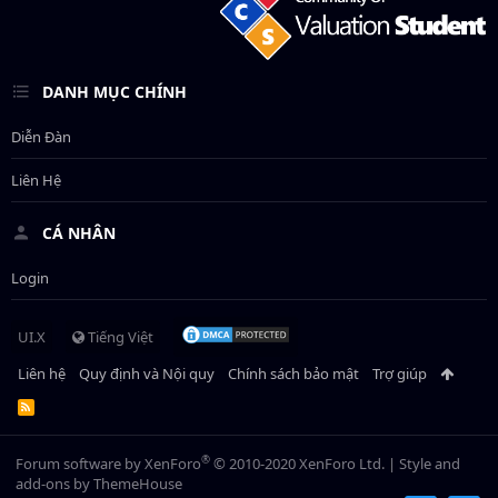
DANH MỤC CHÍNH
Diễn Đàn
Liên Hệ
CÁ NHÂN
Login
UI.X
Tiếng Việt
Liên hệ
Quy định và Nội quy
Chính sách bảo mật
Trợ giúp
R
S
S
®
Forum software by XenForo
© 2010-2020 XenForo Ltd.
|
Style and
add-ons by ThemeHouse