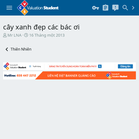
cây xanh đẹp các bác ơi
T
N
Mr LNA
16 Tháng một 2013
h
g
r
à
Thiên Nhiên
e
y
a
b
d
ắ
s
t
t
đ
a
ầ
r
u
t
e
r