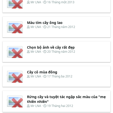
T
N
Mr LNA
16 Tháng một 2013
h
g
r
à
e
y
a
b
d
ắ
Màu tím cây ông lao
s
t
T
N
Mr LNA
21 Tháng năm 2012
t
đ
h
g
a
ầ
r
à
r
u
e
y
t
a
b
e
d
ắ
Chọn bộ ảnh về cây rất đẹp
r
s
t
T
N
Mr LNA
20 Tháng năm 2012
t
đ
h
g
a
ầ
r
à
r
u
e
y
t
a
b
e
d
ắ
Cây cỏ mùa đông
r
s
t
T
N
Mr LNA
17 Tháng ba 2012
t
đ
h
g
a
ầ
r
à
r
u
e
y
t
a
b
e
d
ắ
Rừng cây và tuyệt tác ngập sắc màu của "mẹ
r
s
t
thiên nhiên"
t
đ
T
N
Mr LNA
19 Tháng hai 2012
a
ầ
h
g
r
u