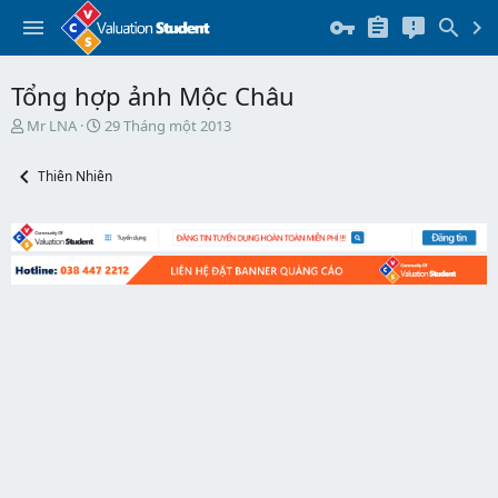
Tổng hợp ảnh Mộc Châu
T
N
Mr LNA
29 Tháng một 2013
h
g
r
à
Thiên Nhiên
e
y
a
b
d
ắ
s
t
t
đ
a
ầ
r
u
t
e
r