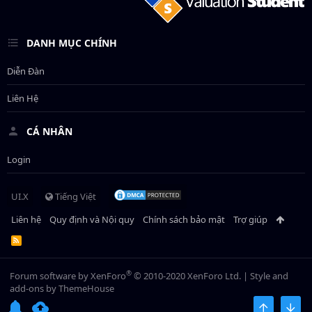
DANH MỤC CHÍNH
Diễn Đàn
Liên Hệ
CÁ NHÂN
Login
UI.X
Tiếng Việt
Liên hệ
Quy định và Nội quy
Chính sách bảo mật
Trợ giúp
R
S
S
®
Forum software by XenForo
© 2010-2020 XenForo Ltd.
|
Style and
add-ons by ThemeHouse