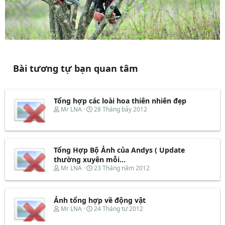
Bài tương tự bạn quan tâm
Tổng hợp các loài hoa thiên nhiên đẹp
T
N
Mr LNA
28 Tháng bảy 2012
h
g
r
à
e
y
a
b
d
ắ
Tổng Hợp Bộ Ảnh của Andys ( Update
s
t
thường xuyên mỗi...
t
đ
T
N
Mr LNA
23 Tháng năm 2012
a
ầ
h
g
r
u
r
à
t
e
y
e
Ảnh tổng hợp về động vật
a
b
r
d
ắ
T
N
Mr LNA
24 Tháng tư 2012
s
t
h
g
t
đ
r
à