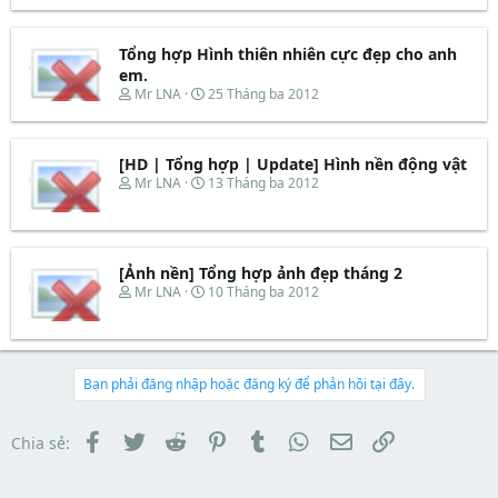
a
ầ
e
y
r
u
a
b
t
d
ắ
Tổng hợp Hình thiên nhiên cực đẹp cho anh
e
s
t
em.
r
t
đ
T
N
Mr LNA
25 Tháng ba 2012
a
ầ
h
g
r
u
r
à
t
e
y
e
[HD | Tổng hợp | Update] Hình nền động vật
a
b
r
d
ắ
T
N
Mr LNA
13 Tháng ba 2012
s
t
h
g
t
đ
r
à
a
ầ
e
y
r
u
a
b
t
d
ắ
[Ảnh nền] Tổng hợp ảnh đẹp tháng 2
e
s
t
T
N
Mr LNA
10 Tháng ba 2012
r
t
đ
h
g
a
ầ
r
à
r
u
e
y
t
a
b
e
d
ắ
Bạn phải đăng nhập hoặc đăng ký để phản hồi tại đây.
r
s
t
t
đ
a
ầ
Facebook
Twitter
Reddit
Pinterest
Tumblr
WhatsApp
Email
Link
Chia sẻ:
r
u
t
e