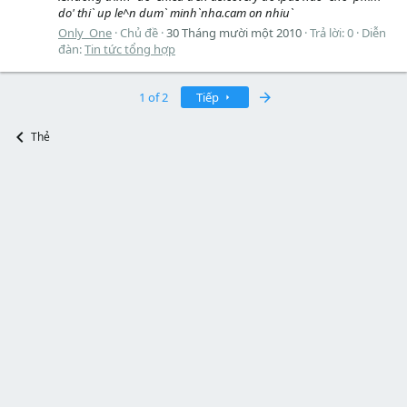
do' thi` up le^n dum` minh`nha.cam on nhiu`
Only_One
Chủ đề
30 Tháng mười một 2010
Trả lời: 0
Diễn
đàn:
Tin tức tổng hợp
Last
1 of 2
Tiếp
Thẻ