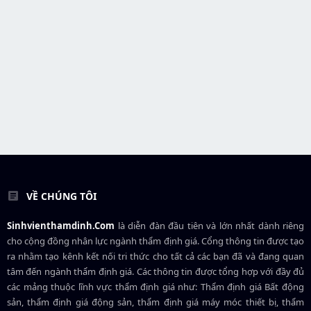
VỀ CHÚNG TÔI
Sinhvienthamdinh.Com
là diễn đàn đầu tiên và lớn nhất dành riêng
cho cộng đồng nhân lực ngành
thẩm định giá
. Cổng thông tin được tạo
ra nhằm tạo kênh kết nối tri thức cho tất cả các bạn đã và đang quan
tâm đến ngành thẩm định giá. Các thông tin được tổng hợp với đầy đủ
các mảng thuộc lĩnh vực thẩm định giá như: Thẩm định giá Bất động
sản, thẩm định giá động sản, thẩm định giá máy móc thiết bị, thẩm