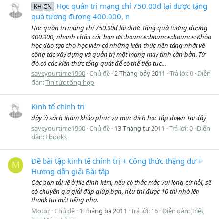
Học quản trị mạng chỉ 750.00đ lại được tặng
KH-CN
quà tương đương 400.000, n
Học quản trị mạng chỉ 750.00đ lại được tặng quà tương đương
400.000, nhanh chân các bạn ơi! :bounce::bounce::bounce: Khóa
học đào tạo cho học viên có những kiến thức nền tảng nhất về
công tác xây dựng và quản trị một mạng máy tính căn bản. Từ
đó có các kiến thức tổng quát để có thể tiếp tục...
saveyourtime1990
Chủ đề
2 Tháng bảy 2011
Trả lời: 0
Diễn
đàn:
Tin tức tổng hợp
Kinh tế chính trị
đây là sách tham khảo phục vụ mục đích học tập đown Tại đây
saveyourtime1990
Chủ đề
13 Tháng tư 2011
Trả lời: 0
Diễn
đàn:
Ebooks
Đề bài tập kinh tế chính trị + Công thức thặng dư +
M
Hướng dẫn giải Bài tập
Các bạn tải về ở file đính kèm, nếu có thắc mắc vui lòng cứ hỏi, sẽ
có chuyên gia giải đáp giúp bạn, nếu thi được 10 thì nhớ lên
thank tui một tiếng nha.
Motor
Chủ đề
1 Tháng ba 2011
Trả lời: 16
Diễn đàn:
Triết