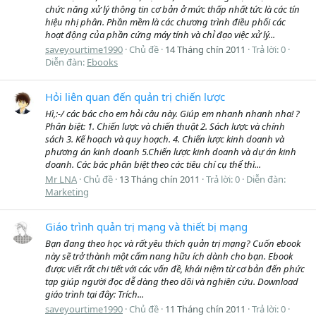
chức năng xử lý thông tin cơ bản ở mức thấp nhất tức là các tín
hiệu nhị phân. Phần mềm là các chương trình điều phối các
hoạt động của phần cứng máy tính và chỉ đạo việc xử lý...
saveyourtime1990
Chủ đề
14 Tháng chín 2011
Trả lời: 0
Diễn đàn:
Ebooks
Hỏi liên quan đến quản trị chiến lược
Hì,:-/ các bác cho em hỏi câu này. Giúp em nhanh nhanh nha! ?
Phân biệt: 1. Chiến lược và chiến thuật 2. Sách lược và chính
sách 3. Kế hoạch và quy hoạch. 4. Chiến lược kinh doanh và
phương án kinh doanh 5.Chiến lược kinh doanh và dự án kinh
doanh. Các bác phân biệt theo các tiêu chí cụ thể thì...
Mr LNA
Chủ đề
13 Tháng chín 2011
Trả lời: 0
Diễn đàn:
Marketing
Giáo trình quản trị mạng và thiết bị mạng
Bạn đang theo học và rất yêu thích quản trị mạng? Cuốn ebook
này sẽ trở thành một cẩm nang hữu ích dành cho bạn. Ebook
được viết rất chi tiết với các vấn đề, khái niệm từ cơ bản đến phức
tạp giúp người đọc dễ dàng theo dõi và nghiên cứu. Download
giáo trình tại đây: Trích...
saveyourtime1990
Chủ đề
11 Tháng chín 2011
Trả lời: 0