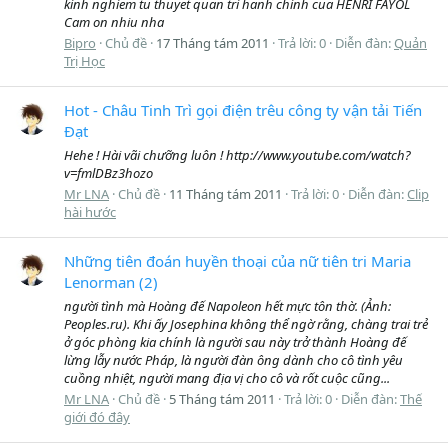
kinh nghiem tu thuyet quan tri hanh chinh cua HENRI FAYOL
Cam on nhiu nha
Bipro
Chủ đề
17 Tháng tám 2011
Trả lời: 0
Diễn đàn:
Quản
Trị Học
Hot - Châu Tinh Trì gọi điện trêu công ty vận tải Tiến
Đạt
Hehe ! Hài vãi chưỡng luôn ! http://www.youtube.com/watch?
v=fmlDBz3hozo
Mr LNA
Chủ đề
11 Tháng tám 2011
Trả lời: 0
Diễn đàn:
Clip
hài hước
Những tiên đoán huyền thoại của nữ tiên tri Maria
Lenorman (2)
người tình mà Hoàng đế Napoleon hết mực tôn thờ. (Ảnh:
Peoples.ru). Khi ấy Josephina không thể ngờ rằng, chàng trai trẻ
ở góc phòng kia chính là người sau này trở thành Hoàng đế
lừng lẫy nước Pháp, là người đàn ông dành cho cô tình yêu
cuồng nhiệt, người mang địa vị cho cô và rốt cuộc cũng...
Mr LNA
Chủ đề
5 Tháng tám 2011
Trả lời: 0
Diễn đàn:
Thế
giới đó đây