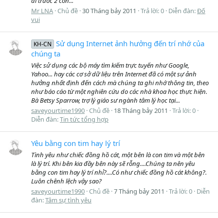
đi trước 2 con...
Mr LNA
Chủ đề
30 Tháng bảy 2011
Trả lời: 0
Diễn đàn:
Đố
vui
Sử dụng Internet ảnh hưởng đến trí nhớ của
KH-CN
chúng ta
Việc sử dụng các bộ máy tìm kiếm trực tuyến như Google,
Yahoo... hay các cơ sở dữ liệu trên Internet đã có một sự ảnh
hưởng nhất định đến cách mà chúng ta ghi nhớ thông tin, theo
như báo cáo từ một nghiên cứu do các nhà khoa học thực hiện.
Bà Betsy Sparrow, trợ lý giáo sư ngành tâm lý học tại...
saveyourtime1990
Chủ đề
18 Tháng bảy 2011
Trả lời: 0
Diễn đàn:
Tin tức tổng hợp
Yêu bằng con tim hay lý trí
Tình yêu như chiếc đồng hồ cát, một bên là con tim và một bên
là lý trí. Khi bên kia đầy bên này sẽ rỗng....Chúng ta nên yêu
bằng con tim hay lý trí nhỉ?....Có như chiếc đồng hồ cát không?.
Luôn chênh lệch vậy sao?
saveyourtime1990
Chủ đề
7 Tháng bảy 2011
Trả lời: 0
Diễn
đàn:
Tâm sự tình yêu