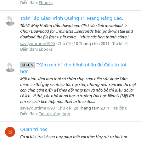
Diễn đàn:
Ebooks
Toàn Tập Giáo Trình Quảng Trị Mạng Nâng Cao.
Tải Về Máy Hướng dẫn download: Click vào link download ->
Chọn Download for .. minutes ...secconds bên phải->install and
dowload the file fast > z là xong .. "chúc các bạn thành công "
saveyourtime1990
Chủ đề
10 Tháng chín 2011
Trả lời: 0
Diễn đàn:
Ebooks
"Xăm mình" cho bệnh nhân để điều trị tốt
KH-CN
hơn
Một hình xăm tạm thời có chứa chip cảm biến sức khỏe Xăm
mình có thể gây ra nhiều tác hại xấu, nhưng nếu xăm lên da một
con chip cảm biến để theo dõi nhịp tim và não bộ thì điều đó lại
có ích. Vì thế, các nhà khoa học ở trường Đại học Illinois (Mỹ) đã
tìm ra cách tích hợp một thiết bị theo dõi...
saveyourtime1990
Chủ đề
20 Tháng tám 2011
Trả lời: 0
Diễn đàn:
Tin tức tổng hợp
Quan tri hoc
B
Co ai biet tra loi cau nay giup mih voi nhe: Hay rut ra bai hoc