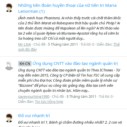
Những tiên đoán huyền thoại của nữ tiên tri Maria
Lenorman (1)
(Ảnh minh họa: Phantom). Ai nhìn thấy trước cái chết thảm khốc
của 2 thủ lĩnh Marat và Robespiere thời hậu quân chủ Pháp? Ai
tiên đoán được Hoàng đế Napoleon sẽ lên ngôi? Ai thì thào vào
tai 2 viên sĩ quan Ryleev và Muraviev-Apostol rằng họ sẽ sớm bị
Sa hoàng treo cổ? Chỉ có một người duy...
Mr LNA
Chủ đề
5 Tháng tám 2011
Trả lời: 0
Diễn đàn:
Thế
giới đó đây
Ứng dụng CNTT vào đào tạo ngành quản trị
KH-CN
Ứng dụng CNTT vào đào tạo ngành quản trị Theo ICTnews - Từ
nay đến năm 2015, Công ty CP Điện tử Tin học FSC sẽ cung cấp
miễn phí cho Đại học Công đoàn phần mềm quản lý nhân sự
“Bizzone” để phục vụ công tác giảng dạy, đào tạo sinh viên
chuyên ngành quản trị nhân lực. Hôm nay...
saveyourtime1990
Chủ đề
3 Tháng tám 2011
Trả lời: 0
Diễn đàn:
Tin tức tổng hợp
Đố vui nhanh trí
Đố vui nhanh trí 1. Bánh gì chấm đường nhiều nhất? 2. 2 con vịt