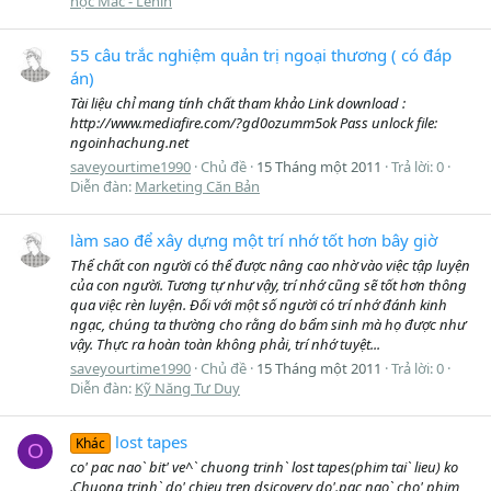
học Mác - Lênin
55 câu trắc nghiệm quản trị ngoại thương ( có đáp
án)
Tài liệu chỉ mang tính chất tham khảo Link download :
http://www.mediafire.com/?gd0ozumm5ok Pass unlock file:
ngoinhachung.net
saveyourtime1990
Chủ đề
15 Tháng một 2011
Trả lời: 0
Diễn đàn:
Marketing Căn Bản
làm sao để xây dựng một trí nhớ tốt hơn bây giờ
Thể chất con người có thể được nâng cao nhờ vào việc tập luyện
của con người. Tương tự như vậy, trí nhớ cũng sẽ tốt hơn thông
qua việc rèn luyện. Đối với một số người có trí nhớ đánh kinh
ngạc, chúng ta thường cho rằng do bẩm sinh mà họ được như
vậy. Thực ra hoàn toàn không phải, trí nhớ tuyệt...
saveyourtime1990
Chủ đề
15 Tháng một 2011
Trả lời: 0
Diễn đàn:
Kỹ Năng Tư Duy
lost tapes
Khác
O
co' pac nao` bit' ve^` chuong trinh` lost tapes(phim tai` lieu) ko
.Chuong trinh` do' chieu tren dsicovery do'.pac nao` cho' phim