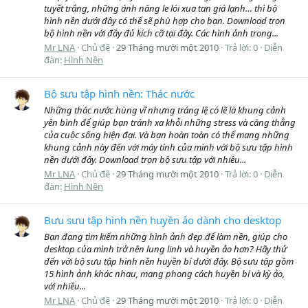
tuyết trắng, những ánh năng le lói xua tan giá lạnh… thì bộ
hình nền dưới đây có thể sẽ phù hợp cho bạn. Download trọn
bộ hình nền với đầy đủ kích cỡ tại đây. Các hình ảnh trong...
Mr LNA
Chủ đề
29 Tháng mười một 2010
Trả lời: 0
Diễn
đàn:
Hình Nền
Bộ sưu tập hình nền: Thác nước
Những thác nước hùng vĩ nhưng tráng lệ có lẽ là khung cảnh
yên bình để giúp bạn tránh xa khỏi những stress và căng thẳng
của cuộc sống hiện đại. Và bạn hoàn toàn có thể mang những
khung cảnh này đến với máy tính của mình với bộ sưu tập hình
nền dưới đây. Download trọn bộ sưu tập với nhiều...
Mr LNA
Chủ đề
29 Tháng mười một 2010
Trả lời: 0
Diễn
đàn:
Hình Nền
Bưu sưu tập hình nền huyền ảo dành cho desktop
Bạn đang tìm kiếm những hình ảnh đẹp để làm nền, giúp cho
desktop của mình trở nên lung linh và huyền ảo hơn? Hãy thử
đến với bộ sưu tập hình nền huyền bí dưới đây. Bộ sưu tập gồm
15 hình ảnh khác nhau, mang phong cách huyền bí và kỳ ảo,
với nhiều...
Mr LNA
Chủ đề
29 Tháng mười một 2010
Trả lời: 0
Diễn