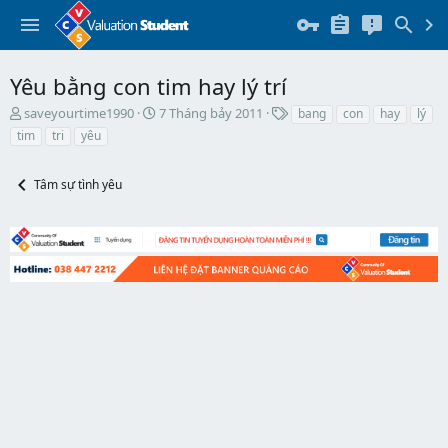
Yêu bằng con tim hay lý trí
T
N
T
saveyourtime1990
7 Tháng bảy 2011
bang
con
hay
lý
h
g
h
tim
tri
yêu
r
à
ẻ
e
y
a
b
Tâm sự tình yêu
d
ắ
s
t
t
đ
a
ầ
r
u
t
e
r