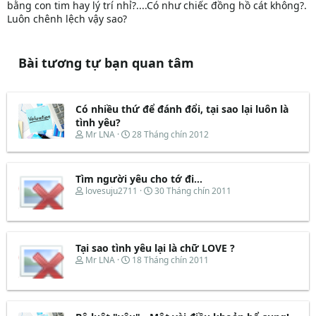
bằng con tim hay lý trí nhỉ?....Có như chiếc đồng hồ cát không?.
Luôn chênh lệch vậy sao?
Bài tương tự bạn quan tâm
Có nhiều thứ để đánh đổi, tại sao lại luôn là
tình yêu?
T
N
Mr LNA
28 Tháng chín 2012
h
g
r
à
e
y
Tìm người yêu cho tớ đi…
a
b
d
ắ
T
N
lovesuju2711
30 Tháng chín 2011
s
t
h
g
t
đ
r
à
a
ầ
e
y
r
u
a
b
t
d
ắ
Tại sao tình yêu lại là chữ LOVE ?
e
s
t
T
N
Mr LNA
18 Tháng chín 2011
r
t
đ
h
g
a
ầ
r
à
r
u
e
y
t
a
b
e
d
ắ