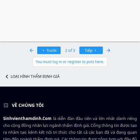
First
Last
Trước
2 of 3
Tiếp
You must log in or register to post here.
LOẠI HÌNH THẨM ĐỊNH GIÁ
VỀ CHÚNG TÔI
Sinhvienthamdinh.Com
là diễn đàn đầu tiên và lớn nhất dành riêng
cho cộng đồng nhân lực ngành
thẩm định giá
. Cổng thông tin được tạo
ra nhằm tạo kênh kết nối tri thức cho tất cả các bạn đã và đang quan
tâm đến ngành thẩm định giá. Các thông tin được tổng hợp với đầy đủ