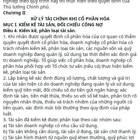
nghiệp theo quy trình này thì thực hiện theo quyết định của
Thủ tướng Chính phủ.
Chương II
XỬ LÝ TÀI CHÍNH KHI CỔ PHẦN HÓA
MỤC I. KIỂM KÊ TÀI SẢN, ĐỐI CHIẾU CÔNG NỢ
Điều 4. Kiểm kê, phân loại tài sản.
1. Khi nhận được quyết định cổ phần hóa của cơ quan có thẩm
quyền quyết định cổ phần hóa, doanh nghiệp cổ phần hóa có
trách nhiệm kiểm kê, phân loại tài sản, các nguồn vốn và quỹ
doanh nghiệp đang quản lý, sử dụng tại thời điểm xác định giá
trị doanh nghiệp. Tổ giúp việc cổ phần hóa, doanh nghiệp cổ
phần hóa phối hợp với Tổ chức tư vấn (nếu có) thực hiện kiểm
kê, phân loại tài sản.
2. Lập bảng kê xác định đúng số lượng, chất lượng và giá trị
của tài sản hiện có do doanh nghiệp đang quản lý và sử dụng;
kiểm quỹ tiền mặt, đối chiếu số dư tiền gửi ngân hàng; xác
định tài sản, tiền mặt thừa, thiếu so với sổ kế toán, phân tích rõ
nguyên nhân thừa, thiếu và trách nhiệm của những người có
liên quan, xác định mức bồi thường theo quy định của pháp
luật.
3. Tài sản đã kiểm kê được phân loại theo các nhóm sau:
a) Tài sản doanh nghiệp có nhu cầu sử dụng.
b) Tài sản không cần dùng, tài sản ứ đọng, tài sản chờ thanh lý.
c) Tài sản hình thành từ nguồn quỹ khen thưởng, quỹ phúc lợi