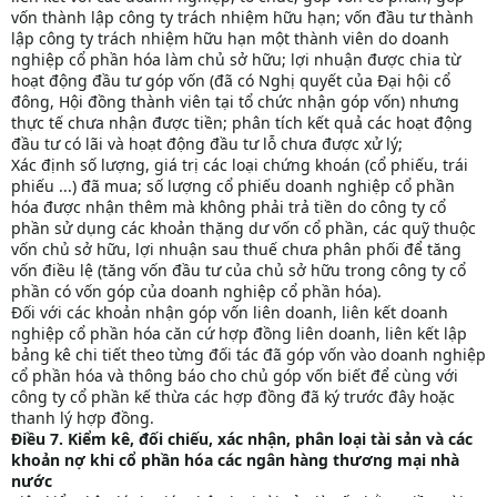
vốn thành lập công ty trách nhiệm hữu hạn; vốn đầu tư thành
lập công ty trách nhiệm hữu hạn một thành viên do doanh
nghiệp cổ phần hóa làm chủ sở hữu; lợi nhuận được chia từ
hoạt động đầu tư góp vốn (đã có Nghị quyết của Đại hội cổ
đông, Hội đồng thành viên tại tổ chức nhận góp vốn) nhưng
thực tế chưa nhận được tiền; phân tích kết quả các hoạt động
đầu tư có lãi và hoạt động đầu tư lỗ chưa được xử lý;
Xác định số lượng, giá trị các loại chứng khoán (cổ phiếu, trái
phiếu ...) đã mua; số lượng cổ phiếu doanh nghiệp cổ phần
hóa được nhận thêm mà không phải trả tiền do công ty cổ
phần sử dụng các khoản thặng dư vốn cổ phần, các quỹ thuộc
vốn chủ sở hữu, lợi nhuận sau thuế chưa phân phối để tăng
vốn điều lệ (tăng vốn đầu tư của chủ sở hữu trong công ty cổ
phần có vốn góp của doanh nghiệp cổ phần hóa).
Đối với các khoản nhận góp vốn liên doanh, liên kết doanh
nghiệp cổ phần hóa căn cứ hợp đồng liên doanh, liên kết lập
bảng kê chi tiết theo từng đối tác đã góp vốn vào doanh nghiệp
cổ phần hóa và thông báo cho chủ góp vốn biết để cùng với
công ty cổ phần kế thừa các hợp đồng đã ký trước đây hoặc
thanh lý hợp đồng.
Điều 7. Kiểm kê, đối chiếu, xác nhận, phân loại tài sản và các
khoản nợ khi cổ phần hóa các ngân hàng thương mại nhà
nước