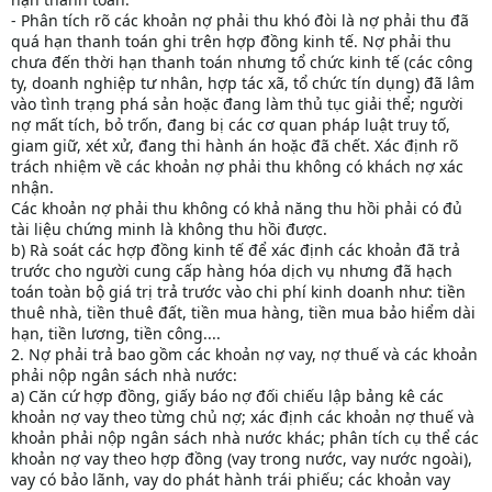
- Phân tích rõ các khoản nợ phải thu khó đòi là nợ phải thu đã
quá hạn thanh toán ghi trên hợp đồng kinh tế. Nợ phải thu
chưa đến thời hạn thanh toán nhưng tổ chức kinh tế (các công
ty, doanh nghiệp tư nhân, hợp tác xã, tổ chức tín dụng) đã lâm
vào tình trạng phá sản hoặc đang làm thủ tục giải thể; người
nợ mất tích, bỏ trốn, đang bị các cơ quan pháp luật truy tố,
giam giữ, xét xử, đang thi hành án hoặc đã chết. Xác định rõ
trách nhiệm về các khoản nợ phải thu không có khách nợ xác
nhận.
Các khoản nợ phải thu không có khả năng thu hồi phải có đủ
tài liệu chứng minh là không thu hồi được.
b) Rà soát các hợp đồng kinh tế để xác định các khoản đã trả
trước cho người cung cấp hàng hóa dịch vụ nhưng đã hạch
toán toàn bộ giá trị trả trước vào chi phí kinh doanh như: tiền
thuê nhà, tiền thuê đất, tiền mua hàng, tiền mua bảo hiểm dài
hạn, tiền lương, tiền công....
2. Nợ phải trả bao gồm các khoản nợ vay, nợ thuế và các khoản
phải nộp ngân sách nhà nước:
a) Căn cứ hợp đồng, giấy báo nợ đối chiếu lập bảng kê các
khoản nợ vay theo từng chủ nợ; xác định các khoản nợ thuế và
khoản phải nộp ngân sách nhà nước khác; phân tích cụ thể các
khoản nợ vay theo hợp đồng (vay trong nước, vay nước ngoài),
vay có bảo lãnh, vay do phát hành trái phiếu; các khoản vay