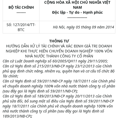
CỘNG HÒA XÃ HỘI CHỦ NGHĨA VIỆT
BỘ TÀI CHÍNH
NAM
-------
Độc lập - Tự do - Hạnh phúc
---------------
Số: 127/2014/TT-
Hà Nội, ngày 05 tháng 09 năm 2014
BTC​
THÔNG TƯ
HƯỚNG DẪN XỬ LÝ TÀI CHÍNH VÀ XÁC ĐỊNH GIÁ TRỊ DOANH
NGHIỆP KHI THỰC HIỆN CHUYỂN DOANH NGHIỆP 100% VỐN
NHÀ NƯỚC THÀNH CÔNG TY CỔ PHẦN​
Căn cứ Luật Doanh nghiệp số 60/2005/QH11 ngày 29/11/2005;
Căn cứ Nghị định số 215/2013/NĐ-CP ngày 23/12/2013 của Chính
phủ quy định chức năng, nhiệm vụ, quyền hạn và cơ cấu tổ chức Bộ
Tài chính;
Căn cứ Nghị định số 59/2011/NĐ-CP ngày 18/7/2011 của Chính phủ
về chuyển doanh nghiệp 100% vốn nhà nước thành công ty cổ phần
(sau đây gọi là Nghị định số 59/2011/NĐ-CP);
Căn cứ Nghị định số 189/2013/NĐ-CP ngày 20/11/2013 của Chính
phủ sửa đổi, bổ sung một số điều của Nghị định số 59/2011/NĐ-CP
ngày 18/7/2011 của Chính phủ về chuyển doanh nghiệp 100% vốn
nhà nước thành công ty cổ phần (sau đây gọi là Nghị định số
189/2013/NĐ-CP);