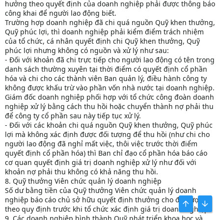
hưởng theo quyết định của doanh nghiệp phải được thông báo
công khai để người lao động biết.
Trường hợp doanh nghiệp đã chi quá nguồn Quỹ khen thưởng,
Quỹ phúc lợi, thì doanh nghiệp phải kiểm điểm trách nhiệm
của tổ chức, cá nhân quyết định chi Quỹ khen thưởng, Quỹ
phúc lợi nhưng không có nguồn và xử lý như sau:
- Đối với khoản đã chi trực tiếp cho người lao động có tên trong
danh sách thường xuyên tại thời điểm có quyết định cổ phần
hóa và chi cho các thành viên Ban quản lý, điều hành công ty
không được khấu trừ vào phần vốn nhà nước tại doanh nghiệp.
Giám đốc doanh nghiệp phối hợp với tổ chức công đoàn doanh
nghiệp xử lý bằng cách thu hồi hoặc chuyển thành nợ phải thu
để công ty cổ phần sau này tiếp tục xử lý.
- Đối với các khoản chi quá nguồn Quỹ khen thưởng, Quỹ phúc
lợi mà không xác định được đối tượng để thu hồi (như chi cho
người lao động đã nghỉ mất việc, thôi việc trước thời điểm
quyết định cổ phần hóa) thì Ban chỉ đạo cổ phần hóa báo cáo
cơ quan quyết định giá trị doanh nghiệp xử lý như đối với
khoản nợ phải thu không có khả năng thu hồi.
8. Quỹ thưởng Viên chức quản lý doanh nghiệp
Số dư bằng tiền của Quỹ thưởng Viên chức quản lý doanh
nghiệp báo cáo chủ sở hữu quyết định thưởng cho đối tượng
BÊN TRÊN
BOT
theo quy định trước khi tổ chức xác định giá trị doanh nghiệp.
9. Các doanh nghiệp hình thành Quỹ phát triển khoa học và