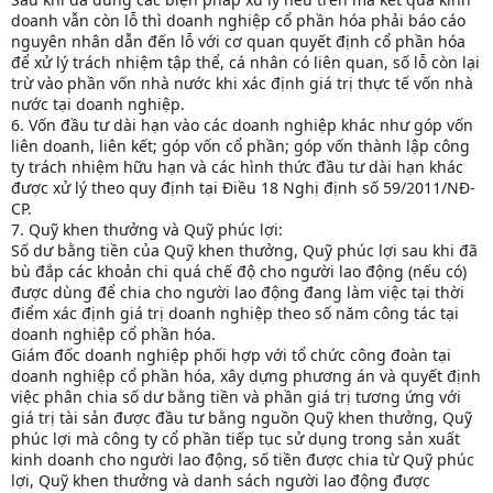
doanh vẫn còn lỗ thì doanh nghiệp cổ phần hóa phải báo cáo
nguyên nhân dẫn đến lỗ với cơ quan quyết định cổ phần hóa
để xử lý trách nhiệm tập thể, cá nhân có liên quan, số lỗ còn lại
trừ vào phần vốn nhà nước khi xác định giá trị thực tế vốn nhà
nước tại doanh nghiệp.
6. Vốn đầu tư dài hạn vào các doanh nghiệp khác như góp vốn
liên doanh, liên kết; góp vốn cổ phần; góp vốn thành lập công
ty trách nhiệm hữu hạn và các hình thức đầu tư dài hạn khác
được xử lý theo quy định tại Điều 18 Nghị định số 59/2011/NĐ-
CP.
7. Quỹ khen thưởng và Quỹ phúc lợi:
Số dư bằng tiền của Quỹ khen thưởng, Quỹ phúc lợi sau khi đã
bù đắp các khoản chi quá chế độ cho người lao động (nếu có)
được dùng để chia cho người lao động đang làm việc tại thời
điểm xác định giá trị doanh nghiệp theo số năm công tác tại
doanh nghiệp cổ phần hóa.
Giám đốc doanh nghiệp phối hợp với tổ chức công đoàn tại
doanh nghiệp cổ phần hóa, xây dựng phương án và quyết định
việc phân chia số dư bằng tiền và phần giá trị tương ứng với
giá trị tài sản được đầu tư bằng nguồn Quỹ khen thưởng, Quỹ
phúc lợi mà công ty cổ phần tiếp tục sử dụng trong sản xuất
kinh doanh cho người lao động, số tiền được chia từ Quỹ phúc
lợi, Quỹ khen thưởng và danh sách người lao động được