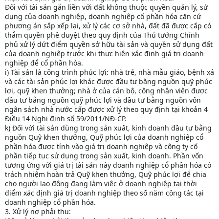
Đối với tài sản gắn liền với đất không thuộc quyền quản lý, sử
dụng của doanh nghiệp, doanh nghiệp cổ phần hóa căn cứ
phương án sắp xếp lại, xử lý các cơ sở nhà, đất đã được cấp có
thẩm quyền phê duyệt theo quy định của Thủ tướng Chính
phủ xử lý dứt điểm quyền sở hữu tài sản và quyền sử dụng đất
của doanh nghiệp trước khi thực hiện xác định giá trị doanh
nghiệp để cổ phần hóa.
i) Tài sản là công trình phúc lợi: nhà trẻ, nhà mẫu giáo, bệnh xá
và các tài sản phúc lợi khác được đầu tư bằng nguồn quỹ phúc
lợi, quỹ khen thưởng; nhà ở của cán bộ, công nhân viên được
đầu tư bằng nguồn quỹ phúc lợi và đầu tư bằng nguồn vốn
ngân sách nhà nước cấp được xử lý theo quy định tại khoản 4
Điều 14 Nghị định số 59/2011/NĐ-CP.
k) Đối với tài sản dùng trong sản xuất, kinh doanh đầu tư bằng
nguồn Quỹ khen thưởng, Quỹ phúc lợi của doanh nghiệp cổ
phần hóa được tính vào giá trị doanh nghiệp và công ty cổ
phần tiếp tục sử dụng trong sản xuất, kinh doanh. Phần vốn
tương ứng với giá trị tài sản này doanh nghiệp cổ phần hóa có
trách nhiệm hoàn trả Quỹ khen thưởng, Quỹ phúc lợi để chia
cho người lao động đang làm việc ở doanh nghiệp tại thời
điểm xác định giá trị doanh nghiệp theo số năm công tác tại
doanh nghiệp cổ phần hóa.
3. Xử lý nợ phải thu: