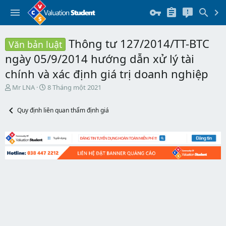
Thông tư 127/2014/TT-BTC
Văn bản luật
ngày 05/9/2014 hướng dẫn xử lý tài
chính và xác định giá trị doanh nghiệp
T
N
Mr LNA
8 Tháng một 2021
h
g
r
à
Quy định liên quan thẩm định giá
e
y
a
b
d
ắ
s
t
t
đ
a
ầ
r
u
t
e
r