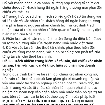
Đối với khách hàng là cá nhân, trường hợp không tổ chức đối
chiếu được với khách hàng thì ngân hàng thương mại phải đối
chiếu với thẻ lưu.
c) Trường hợp có sự chênh lệch số liệu giữa hồ sơ tín dụng với
sổ kế toán và xác nhận của khách hàng thì ngân hàng thương
mại phải làm rõ nguyên nhân chênh lệch và xác định trách
nhiệm của tổ chức, cá nhân có liên quan để xử lý theo quy định
hiện hành của Nhà nước.
3. Phân loại các khoản nợ phải thu tồn đọng đủ điều kiện được
xử lý theo hướng dẫn của Ngân hàng Nhà nước Việt Nam.
4. Đối với các tài sản cho thuê tài chính: phải thực hiện đối
chiếu với từng khách hàng, xác định rõ số nợ còn phải trả của
từng tài sản cho thuê tài chính.
Điều 8. Trách nhiệm trong kiểm kê tài sản, đối chiếu xác nhận
tài sản, tiền vốn các loại để thực hiện cổ phần hóa doanh
nghiệp
Trong quá trình kiểm kê tài sản, đối chiếu xác nhận công nợ,
tiền vốn các loại nếu bỏ sót làm giảm giá trị doanh nghiệp và
vốn nhà nước tại doanh nghiệp cổ phần hóa thì Giám đốc, Kế
toán trưởng và các tổ chức, cá nhân liên quan phải chịu trách
nhiệm bồi hoàn nộp vào ngân sách nhà nước toàn bộ giá trị tài
sản, tiền vốn các loại bị bỏ sót theo quy định của pháp luật.
MỤC II. XỬ LÝ TÀI CHÍNH KHI XÁC ĐỊNH GIÁ TRỊ DOANH