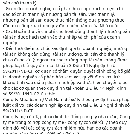
sản chờ thanh lý:
- Giám đốc doanh nghiệp cổ phần hóa chịu trách nhiệm chỉ
đạo tổ chức thanh lý, nhượng bán tài sản. Việc thanh lý,
nhượng bán tài sản được thực hiện thông qua phương thức
đấu giá công khai theo quy định hiện hành của Nhà nước.
- Các khoản thu và chi phí cho hoạt động thanh lý, nhượng bán
tài sản được hạch toán vào thu nhập và chi phí của doanh
nghiệp.
- Đến thời điểm tổ chức xác định giá trị doanh nghiệp, những
tài sản không cần dùng, tài sản ứ đọng, tài sản chờ thanh lý
chưa được xử lý, ngoại trừ các trường hợp tài sản không được
phép loại trừ quy định tại khoản 3 Điều 14 Nghị định số
59/2011/NĐ-CP, cơ quan có thẩm quyền quyết định công bố giá
trị doanh nghiệp cổ phần hóa xem xét, quyết định loại trừ
không tính vào giá trị doanh nghiệp và thực hiện chuyển giao
cho các cơ quan theo quy định tại khoản 2 Điều 14 Nghị định
số 59/2011/NĐ-CP. Cụ thể:
Công ty Mua bán nợ Việt Nam để xử lý theo quy định của pháp
luật đối với các doanh nghiệp quy định tại Điều 2 Nghị định số
59/2011/NĐ-CP.
Công ty mẹ của Tập đoàn kinh tế, Tổng công ty nhà nước, Công
ty mẹ trong tổ hợp công ty mẹ - công ty con để xử lý theo quy
định đối với các công ty trách nhiệm hữu hạn do các doanh
nghiệp này nắm giữ 100% vốn điều lệ.