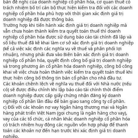
bản đề nghị của doanh nghiệp cổ phần hóa, cơ quan thuế có
trách nhiệm bố trí cán bộ thực hiện kiểm tra đối với các doanh
nghiệp cổ phần hóa phù hợp với thời gian xác định giá trị
doanh nghiệp đã được thông báo.
Trường hợp khi tiến hành xác định giá trị doanh nghiệp mà
vẫn chưa hoàn thành kiểm tra quyết toán thuế thì doanh
nghiệp cổ phần hóa được sử dụng báo cáo tài chính đã lập và
số liệu thuế đã kê khai làm cơ sở xác định giá trị doanh nghiệp
(kể cả việc xác định các nghĩa vụ về thuế và phân phối lợi
nhuận), nhưng phải đưa vào Biên bản xác định giá trị doanh
nghiệp cổ phần hóa, quyết định công bố giá trị doanh nghiệp
và trong phương án cổ phần hóa doanh nghiệp, công bố công
khai về việc chưa hoàn thành việc kiểm tra quyết toán thuế khi
thực hiện công bố thông tin bán cổ phần cho nhà đầu tư.
Các khoản chênh lệch về nghĩa vụ thuế đối với Nhà nước (nếu
có) sẽ được điều chỉnh khi lập báo cáo tài chính thời điểm
doanh nghiệp được cấp giấy chứng nhận đăng ký doanh
nghiệp cổ phần lần đầu để bàn giao sang công ty cổ phần.
c) Đối với các khoản nợ vay Ngân hàng thương mại và Ngân
hàng phát triển Việt Nam (gọi chung là ngân hàng cho vay),
vay của các tổ chức, cá nhân khác doanh nghiệp cổ phần hóa
có trách nhiệm huy động các nguồn vốn hợp pháp để thanh
toán các khoản nợ đến hạn trước khi xác định giá trị doanh
nghiệp.