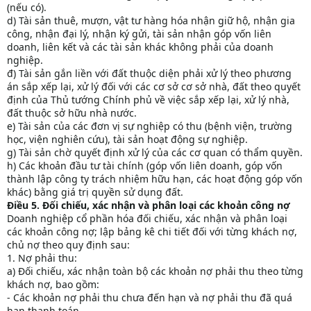
(nếu có).
d) Tài sản thuê, mượn, vật tư hàng hóa nhận giữ hộ, nhận gia
công, nhận đại lý, nhận ký gửi, tài sản nhận góp vốn liên
doanh, liên kết và các tài sản khác không phải của doanh
nghiệp.
đ) Tài sản gắn liền với đất thuộc diện phải xử lý theo phương
án sắp xếp lại, xử lý đối với các cơ sở cơ sở nhà, đất theo quyết
định của Thủ tướng Chính phủ về việc sắp xếp lại, xử lý nhà,
đất thuộc sở hữu nhà nước.
e) Tài sản của các đơn vị sự nghiệp có thu (bệnh viện, trường
học, viện nghiên cứu), tài sản hoạt động sự nghiệp.
g) Tài sản chờ quyết định xử lý của các cơ quan có thẩm quyền.
h) Các khoản đầu tư tài chính (góp vốn liên doanh, góp vốn
thành lập công ty trách nhiệm hữu hạn, các hoạt động góp vốn
khác) bằng giá trị quyền sử dụng đất.
Điều 5. Đối chiếu, xác nhận và phân loại các khoản công nợ
Doanh nghiệp cổ phần hóa đối chiếu, xác nhận và phân loại
các khoản công nợ; lập bảng kê chi tiết đối với từng khách nợ,
chủ nợ theo quy định sau:
1. Nợ phải thu:
a) Đối chiếu, xác nhận toàn bộ các khoản nợ phải thu theo từng
khách nợ, bao gồm:
- Các khoản nợ phải thu chưa đến hạn và nợ phải thu đã quá
hạn thanh toán.