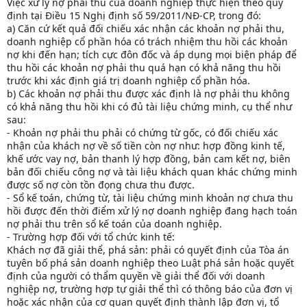
Việc xử lý nợ phải thu của doanh nghiệp thực hiện theo quy
định tại Điều 15 Nghị định số 59/2011/NĐ-CP, trong đó:
a) Căn cứ kết quả đối chiếu xác nhận các khoản nợ phải thu,
doanh nghiệp cổ phần hóa có trách nhiệm thu hồi các khoản
nợ khi đến hạn; tích cực đôn đốc và áp dụng mọi biện pháp để
thu hồi các khoản nợ phải thu quá hạn có khả năng thu hồi
trước khi xác định giá trị doanh nghiệp cổ phần hóa.
b) Các khoản nợ phải thu được xác định là nợ phải thu không
có khả năng thu hồi khi có đủ tài liệu chứng minh, cụ thể như
sau:
- Khoản nợ phải thu phải có chứng từ gốc, có đối chiếu xác
nhận của khách nợ về số tiền còn nợ như: hợp đồng kinh tế,
khế ước vay nợ, bản thanh lý hợp đồng, bản cam kết nợ, biên
bản đối chiếu công nợ và tài liệu khách quan khác chứng minh
được số nợ còn tồn đọng chưa thu được.
- Sổ kế toán, chứng từ, tài liệu chứng minh khoản nợ chưa thu
hồi được đến thời điểm xử lý nợ doanh nghiệp đang hạch toán
nợ phải thu trên sổ kế toán của doanh nghiệp.
- Trường hợp đối với tổ chức kinh tế:
Khách nợ đã giải thể, phá sản: phải có quyết định của Tòa án
tuyên bố phá sản doanh nghiệp theo Luật phá sản hoặc quyết
định của người có thẩm quyền về giải thể đối với doanh
nghiệp nợ, trường hợp tự giải thể thì có thông báo của đơn vị
hoặc xác nhận của cơ quan quyết định thành lập đơn vị, tổ