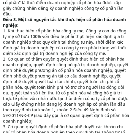
cổ phần" là thời điểm doanh nghiệp cổ phần hóa được cấp
giấy chứng nhận đăng ký doanh nghiệp công ty cổ phần lần
đầu.
Điều 3. Một số nguyên tắc khi thực hiện cổ phần hóa doanh
nghiệp:
1. Khi thực hiện cổ phần hóa công ty mẹ, Công ty con do công
ty mẹ sở hữu 100% vốn điều lệ phải thực hiện xác định giá trị
doanh nghiệp theo quy định tại thông tư này. Thời điểm xác
định giá trị doanh nghiệp của công ty con phải trùng với thời
điểm xác định giá trị doanh nghiệp của công ty mẹ.
2. Cơ quan có thẩm quyền quyết định thực hiện cổ phần hóa
doanh nghiệp, quyết định công bố giá trị doanh nghiệp, quyết
định phê duyệt phương án cổ phần hóa doanh nghiệp, quyết
định phê duyệt phương án tái cơ cấu doanh nghiệp, quyết
định phê duyệt quyết toán tài chính, quyết toán chi phí cổ
phần hóa, quyết toán kinh phí hỗ trợ cho người lao động dôi
dư, quyết toán số tiền thu từ cổ phần hóa và công bố giá trị
thực tế phần vốn nhà nước tại thời điểm công ty cổ phần được
cấp Giấy chứng nhận đăng ký doanh nghiệp cổ phần lần đầu
theo quy định tại khoản 1, khoản 2 Điều 49 Nghị định số
59/2011/NĐ-CP (sau đây gọi là cơ quan quyết định cổ phần hóa
doanh nghiệp).
3. Cơ quan quyết định cổ phần hóa phê duyệt các khoản chi
phí cổ phần hóa doanh nghiệp theo quy định tại Thông tư số