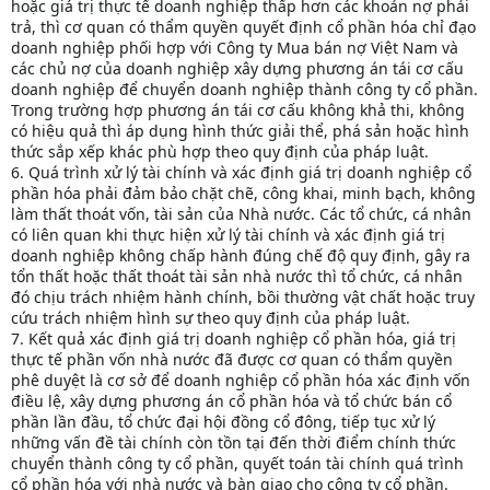
hoặc giá trị thực tế doanh nghiệp thấp hơn các khoản nợ phải
trả, thì cơ quan có thẩm quyền quyết định cổ phần hóa chỉ đạo
doanh nghiệp phối hợp với Công ty Mua bán nợ Việt Nam và
các chủ nợ của doanh nghiệp xây dựng phương án tái cơ cấu
doanh nghiệp để chuyển doanh nghiệp thành công ty cổ phần.
Trong trường hợp phương án tái cơ cấu không khả thi, không
có hiệu quả thì áp dụng hình thức giải thể, phá sản hoặc hình
thức sắp xếp khác phù hợp theo quy định của pháp luật.
6. Quá trình xử lý tài chính và xác định giá trị doanh nghiệp cổ
phần hóa phải đảm bảo chặt chẽ, công khai, minh bạch, không
làm thất thoát vốn, tài sản của Nhà nước. Các tổ chức, cá nhân
có liên quan khi thực hiện xử lý tài chính và xác định giá trị
doanh nghiệp không chấp hành đúng chế độ quy định, gây ra
tổn thất hoặc thất thoát tài sản nhà nước thì tổ chức, cá nhân
đó chịu trách nhiệm hành chính, bồi thường vật chất hoặc truy
cứu trách nhiệm hình sự theo quy định của pháp luật.
7. Kết quả xác định giá trị doanh nghiệp cổ phần hóa, giá trị
thực tế phần vốn nhà nước đã được cơ quan có thẩm quyền
phê duyệt là cơ sở để doanh nghiệp cổ phần hóa xác định vốn
điều lệ, xây dựng phương án cổ phần hóa và tổ chức bán cổ
phần lần đầu, tổ chức đại hội đồng cổ đông, tiếp tục xử lý
những vấn đề tài chính còn tồn tại đến thời điểm chính thức
chuyển thành công ty cổ phần, quyết toán tài chính quá trình
cổ phần hóa với nhà nước và bàn giao cho công ty cổ phần.