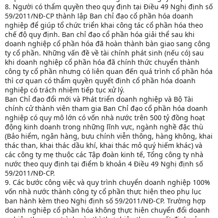
8. Người có thẩm quyền theo quy định tại Điều 49 Nghị định số
59/2011/NĐ-CP thành lập Ban chỉ đạo cổ phần hóa doanh
nghiệp để giúp tổ chức triển khai công tác cổ phần hóa theo
chế độ quy định. Ban chỉ đạo cổ phần hóa giải thể sau khi
doanh nghiệp cổ phần hóa đã hoàn thành bàn giao sang công
ty cổ phần. Những vấn đề về tài chính phát sinh (nếu có) sau
khi doanh nghiệp cổ phần hóa đã chính thức chuyển thành
công ty cổ phần nhưng có liên quan đến quá trình cổ phần hóa
thì cơ quan có thẩm quyền quyết định cổ phần hóa doanh
nghiệp có trách nhiệm tiếp tục xử lý.
Ban Chỉ đạo đổi mới và Phát triển doanh nghiệp và Bộ Tài
chính cử thành viên tham gia Ban Chỉ đạo cổ phần hóa doanh
nghiệp có quy mô lớn có vốn nhà nước trên 500 tỷ đồng hoạt
động kinh doanh trong những lĩnh vực, ngành nghề đặc thù
(Bảo hiểm, ngân hàng, bưu chính viễn thông, hàng không, khai
thác than, khai thác dầu khí, khai thác mỏ quý hiếm khác) và
các công ty mẹ thuộc các Tập đoàn kinh tế, Tổng công ty nhà
nước theo quy định tại điểm b khoản 4 Điều 49 Nghị định số
59/2011/NĐ-CP.
9. Các bước công việc và quy trình chuyển doanh nghiệp 100%
vốn nhà nước thành công ty cổ phần thực hiện theo phụ lục
ban hành kèm theo Nghị định số 59/2011/NĐ-CP. Trường hợp
doanh nghiệp cổ phần hóa không thực hiện chuyển đổi doanh