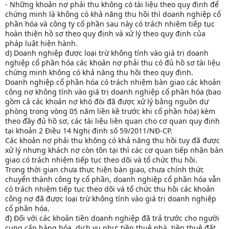
- Những khoản nợ phải thu không có tài liệu theo quy định để
chứng minh là không có khả năng thu hồi thì doanh nghiệp cổ
phần hóa và công ty cổ phần sau này có trách nhiệm tiếp tục
hoàn thiện hồ sơ theo quy định và xử lý theo quy định của
pháp luật hiện hành.
d) Doanh nghiệp được loại trừ không tính vào giá trị doanh
nghiệp cổ phần hóa các khoản nợ phải thu có đủ hồ sơ tài liệu
chứng minh không có khả năng thu hồi theo quy định.
Doanh nghiệp cổ phần hóa có trách nhiệm bàn giao các khoản
công nợ không tính vào giá trị doanh nghiệp cổ phần hóa (bao
gồm cả các khoản nợ khó đòi đã được xử lý bằng nguồn dự
phòng trong vòng 05 năm liền kề trước khi cổ phần hóa) kèm
theo đầy đủ hồ sơ, các tài liệu liên quan cho cơ quan quy định
tại khoản 2 Điều 14 Nghị định số 59/2011/NĐ-CP.
Các khoản nợ phải thu không có khả năng thu hồi tuy đã được
xử lý nhưng khách nợ còn tồn tại thì các cơ quan tiếp nhận bàn
giao có trách nhiệm tiếp tục theo dõi và tổ chức thu hồi.
Trong thời gian chưa thực hiện bàn giao, chưa chính thức
chuyển thành công ty cổ phần, doanh nghiệp cổ phần hóa vẫn
có trách nhiệm tiếp tục theo dõi và tổ chức thu hồi các khoản
công nợ đã được loại trừ không tính vào giá trị doanh nghiệp
cổ phần hóa.
đ) Đối với các khoản tiền doanh nghiệp đã trả trước cho người
cung cấp hàng hóa, dịch vụ như: tiền thuê nhà, tiền thuê đất,