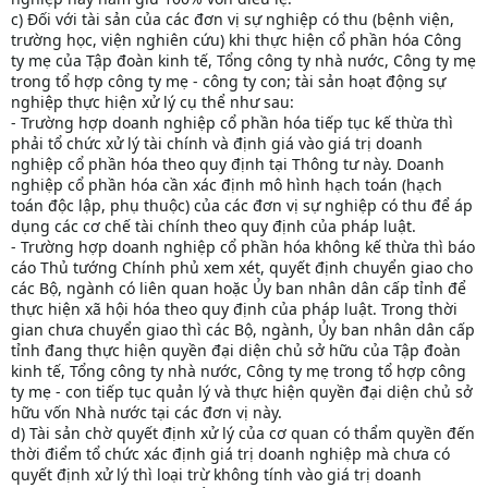
c) Đối với tài sản của các đơn vị sự nghiệp có thu (bệnh viện,
trường học, viện nghiên cứu) khi thực hiện cổ phần hóa Công
ty mẹ của Tập đoàn kinh tế, Tổng công ty nhà nước, Công ty mẹ
trong tổ hợp công ty mẹ - công ty con; tài sản hoạt động sự
nghiệp thực hiện xử lý cụ thể như sau:
- Trường hợp doanh nghiệp cổ phần hóa tiếp tục kế thừa thì
phải tổ chức xử lý tài chính và định giá vào giá trị doanh
nghiệp cổ phần hóa theo quy định tại Thông tư này. Doanh
nghiệp cổ phần hóa cần xác định mô hình hạch toán (hạch
toán độc lập, phụ thuộc) của các đơn vị sự nghiệp có thu để áp
dụng các cơ chế tài chính theo quy định của pháp luật.
- Trường hợp doanh nghiệp cổ phần hóa không kế thừa thì báo
cáo Thủ tướng Chính phủ xem xét, quyết định chuyển giao cho
các Bộ, ngành có liên quan hoặc Ủy ban nhân dân cấp tỉnh để
thực hiện xã hội hóa theo quy định của pháp luật. Trong thời
gian chưa chuyển giao thì các Bộ, ngành, Ủy ban nhân dân cấp
tỉnh đang thực hiện quyền đại diện chủ sở hữu của Tập đoàn
kinh tế, Tổng công ty nhà nước, Công ty mẹ trong tổ hợp công
ty mẹ - con tiếp tục quản lý và thực hiện quyền đại diện chủ sở
hữu vốn Nhà nước tại các đơn vị này.
d) Tài sản chờ quyết định xử lý của cơ quan có thẩm quyền đến
thời điểm tổ chức xác định giá trị doanh nghiệp mà chưa có
quyết định xử lý thì loại trừ không tính vào giá trị doanh