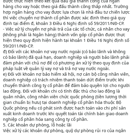
được thực hiện theo kết quả đấu giá thành công của ngân
hàng cho vay hoặc theo giá đấu thành công thấp nhất. Trường
hợp ngân hàng cho vay được lựa chọn là nhà đầu tư chiến lược
thì việc chuyển nợ thành cổ phần được xác định theo giá quy
định tại điểm đ, khoản 3 Điều 6 Nghị định số 59/2011/NĐ-CP.
- Việc xử lý chuyển nợ phải trả của các tổ chức, cá nhân cho vay
(không phải là Ngân hàng) thành vốn góp cổ phần được thực
hiện theo quy định hiện hành tại khoản 1 Điều 16 Nghị định số
59/2011/NĐ-CP.
đ) Đối với các khoản nợ vay nước ngoài (có bảo lãnh và không
có bảo lãnh) đã quá hạn, doanh nghiệp và người bảo lãnh phải
đàm phán với chủ nợ để có phương án xử lý theo quy định của
pháp luật về quản lý vay nợ và trả nợ vay nước ngoài.
e) Đối với khoản nợ bảo hiểm xã hội, nợ cán bộ công nhân viên,
doanh nghiệp có trách nhiệm thanh toán dứt điểm trước khi
chuyển thành công ty cổ phần để đảm bảo quyền lợi cho người
lao động. Đối với khoản chi có tính đặc thù cho lao động là
quân nhân, công nhân viên chức quốc phòng (tiền lương thời
gian chuẩn bị hưu) tại doanh nghiệp cổ phần hóa thuộc Bộ
Quốc phòng nếu có phát sinh được hạch toán vào chi phí sản
xuất kinh doanh trước khi quyết toán tài chính bàn giao doanh
nghiệp cổ phần hóa sang công ty cổ phần.
5. Các khoản dự phòng, lỗ hoặc lãi
Việc xử lý các khoản dự phòng, quỹ dự phòng rủi ro của ngân