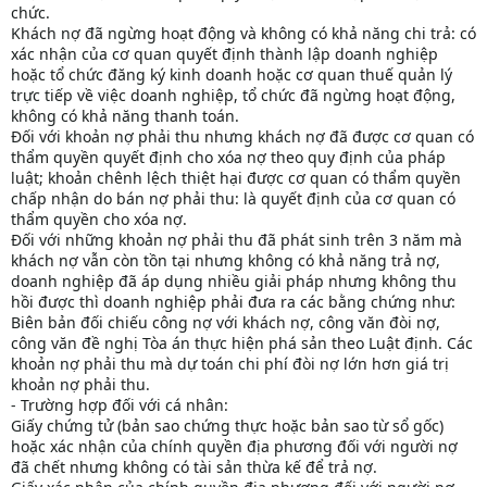
chức.
Khách nợ đã ngừng hoạt động và không có khả năng chi trả: có
xác nhận của cơ quan quyết định thành lập doanh nghiệp
hoặc tổ chức đăng ký kinh doanh hoặc cơ quan thuế quản lý
trực tiếp về việc doanh nghiệp, tổ chức đã ngừng hoạt động,
không có khả năng thanh toán.
Đối với khoản nợ phải thu nhưng khách nợ đã được cơ quan có
thẩm quyền quyết định cho xóa nợ theo quy định của pháp
luật; khoản chênh lệch thiệt hại được cơ quan có thẩm quyền
chấp nhận do bán nợ phải thu: là quyết định của cơ quan có
thẩm quyền cho xóa nợ.
Đối với những khoản nợ phải thu đã phát sinh trên 3 năm mà
khách nợ vẫn còn tồn tại nhưng không có khả năng trả nợ,
doanh nghiệp đã áp dụng nhiều giải pháp nhưng không thu
hồi được thì doanh nghiệp phải đưa ra các bằng chứng như:
Biên bản đối chiếu công nợ với khách nợ, công văn đòi nợ,
công văn đề nghị Tòa án thực hiện phá sản theo Luật định. Các
khoản nợ phải thu mà dự toán chi phí đòi nợ lớn hơn giá trị
khoản nợ phải thu.
- Trường hợp đối với cá nhân:
Giấy chứng tử (bản sao chứng thực hoặc bản sao từ sổ gốc)
hoặc xác nhận của chính quyền địa phương đối với người nợ
đã chết nhưng không có tài sản thừa kế để trả nợ.