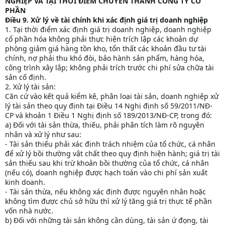
NGHIỆP VÀ TẠI THỜI ĐIỂM CHUYỂN THÀNH CÔNG TY CỔ
PHẦN
Điều 9. Xử lý về tài chính khi xác định giá trị doanh nghiệp
1. Tại thời điểm xác định giá trị doanh nghiệp, doanh nghiệp
cổ phần hóa không phải thực hiện trích lập các khoản dự
phòng giảm giá hàng tồn kho, tổn thất các khoản đầu tư tài
chính, nợ phải thu khó đòi, bảo hành sản phẩm, hàng hóa,
công trình xây lắp; không phải trích trước chi phí sửa chữa tài
sản cố định.
2. Xử lý tài sản:
Căn cứ vào kết quả kiểm kê, phân loại tài sản, doanh nghiệp xử
lý tài sản theo quy định tại Điều 14 Nghị định số 59/2011/NĐ-
CP và khoản 1 Điều 1 Nghị định số 189/2013/NĐ-CP, trong đó:
a) Đối với tài sản thừa, thiếu, phải phân tích làm rõ nguyên
nhân và xử lý như sau:
- Tài sản thiếu phải xác định trách nhiệm của tổ chức, cá nhân
để xử lý bồi thường vật chất theo quy định hiện hành; giá trị tài
sản thiếu sau khi trừ khoản bồi thường của tổ chức, cá nhân
(nếu có), doanh nghiệp được hạch toán vào chi phí sản xuất
kinh doanh.
- Tài sản thừa, nếu không xác định được nguyên nhân hoặc
không tìm được chủ sở hữu thì xử lý tăng giá trị thực tế phần
vốn nhà nước.
b) Đối với những tài sản không cần dùng, tài sản ứ đọng, tài