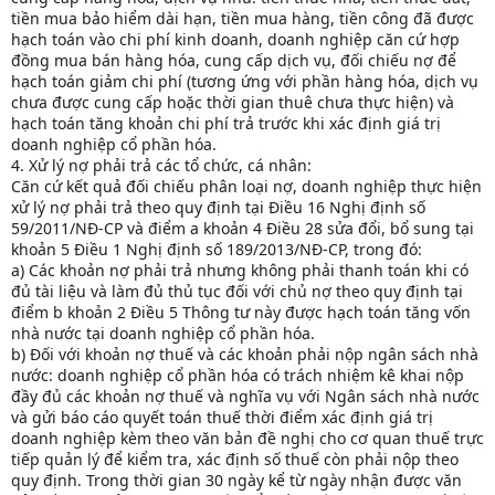
tiền mua bảo hiểm dài hạn, tiền mua hàng, tiền công đã được
hạch toán vào chi phí kinh doanh, doanh nghiệp căn cứ hợp
đồng mua bán hàng hóa, cung cấp dịch vụ, đối chiếu nợ để
hạch toán giảm chi phí (tương ứng với phần hàng hóa, dịch vụ
chưa được cung cấp hoặc thời gian thuê chưa thực hiện) và
hạch toán tăng khoản chi phí trả trước khi xác định giá trị
doanh nghiệp cổ phần hóa.
4. Xử lý nợ phải trả các tổ chức, cá nhân:
Căn cứ kết quả đối chiếu phân loại nợ, doanh nghiệp thực hiện
xử lý nợ phải trả theo quy định tại Điều 16 Nghị định số
59/2011/NĐ-CP và điểm a khoản 4 Điều 28 sửa đổi, bổ sung tại
khoản 5 Điều 1 Nghị định số 189/2013/NĐ-CP, trong đó:
a) Các khoản nợ phải trả nhưng không phải thanh toán khi có
đủ tài liệu và làm đủ thủ tục đối với chủ nợ theo quy định tại
điểm b khoản 2 Điều 5 Thông tư này được hạch toán tăng vốn
nhà nước tại doanh nghiệp cổ phần hóa.
b) Đối với khoản nợ thuế và các khoản phải nộp ngân sách nhà
nước: doanh nghiệp cổ phần hóa có trách nhiệm kê khai nộp
đầy đủ các khoản nợ thuế và nghĩa vụ với Ngân sách nhà nước
và gửi báo cáo quyết toán thuế thời điểm xác định giá trị
doanh nghiệp kèm theo văn bản đề nghị cho cơ quan thuế trực
tiếp quản lý để kiểm tra, xác định số thuế còn phải nộp theo
quy định. Trong thời gian 30 ngày kể từ ngày nhận được văn