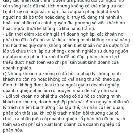
Giấy xác nhận của chính quyền địa phương đối với người nợ
còn sống hoặc đã mất tích nhưng không có khả năng trả nợ.
Lệnh truy nã hoặc xác nhận của cơ quan pháp luật đối với
người nợ đã bỏ trốn hoặc đang bị truy tố, đang thi hành án
hoặc xác nhận của chính quyền địa phương về việc khách nợ
hoặc người thừa kế không có khả năng trả nợ.
- Đến thời điểm xác định giá trị doanh nghiệp, các khoản nợ
phải thu đã có đủ hồ sơ tài liệu chứng minh không có khả năng
thu hồi theo quy định (không phân biệt khoản nợ đã được trích
lập và chưa trích lập dự phòng), doanh nghiệp sử dụng nguồn
dự phòng nợ phải thu khó đòi để bù đắp, phần chênh lệch
thiếu được hạch toán vào chi phí sản xuất kinh doanh của
doanh nghiệp.
c) Những khoản nợ không có đủ hồ sơ pháp lý chứng minh
khách nợ còn nợ hoặc không có khả năng thu hồi theo quy
định thì không được loại trừ ra ngoài giá trị doanh nghiệp,
doanh nghiệp phải làm rõ nguyên nhân để xử lý như sau:
- Đối với khoản nợ phải thu không có đủ hồ sơ chứng minh
khách nợ còn nợ, doanh nghiệp phải xác định nguyên nhân xử
lý trách nhiệm bồi thường của tập thể, cá nhân có liên quan;
phần tổn thất sau khi xử lý trách nhiệm bồi thường của tổ
chức, cá nhân (nếu có) doanh nghiệp cổ phần hóa được hạch
toán vào chi phí sản xuất kinh doanh của doanh nghiệp cổ
phần hóa.