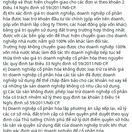
nghiệp và thực hiện chuyển giao cho các đơn vị theo khoản 2
Điều 14 Nghị định số 59/2011/NĐ-CP.
đ) Khi xác định giá trị doanh nghiệp, doanh nghiệp cổ phần
hóa được loại trừ khoản đầu tư tài chính (góp vốn liên doanh,
góp vốn thành lập công ty TNHH, các hoạt động góp vốn khác)
bằng giá trị quyền sử dụng đất trong trường hợp thống nhất
được với các bên góp vốn để thực hiện chuyển giao cho doanh
nghiệp nhà nước nắm giữ 100% vốn khác làm đối tác.
Trường hợp không chuyển giao được cho doanh nghiệp 100%
vốn nhà nước khác làm đối tác thì doanh nghiệp tiếp tục kế
thừa tính vào giá trị doanh nghiệp cổ phần hóa theo nguyên
tắc quy định tại Điều 33 Nghị định số 59/2011/NĐ-CP.
e) Doanh nghiệp cổ phần hóa không được loại trừ ra khỏi giá
trị doanh nghiệp cổ phần hóa các tài sản đã được doanh
nghiệp sử dụng để thế chấp đảm bảo cho các khoản nợ vay kể
cả những tài sản doanh nghiệp không có nhu cầu sử dụng.
g) Các tài sản không được phép loại trừ doanh nghiệp cổ phần
hóa có trách nhiệm xử lý theo quy định tại khoản 3 Điều 14
Nghị định số 59/2011/NĐ-CP.
h) Doanh nghiệp cổ phần hóa lập phương án sắp xếp lại, xử lý
các cơ sở nhà, đất trình cấp có thẩm quyền phê duyệt theo quy
định của Thủ tướng Chính phủ để xử lý dứt điểm quyền sở hữu
tài sản và quyền sử dụng đất của doanh nghiệp trước khi thực
hiện xác định giá trị doanh nghiệp để cổ phần hóa.