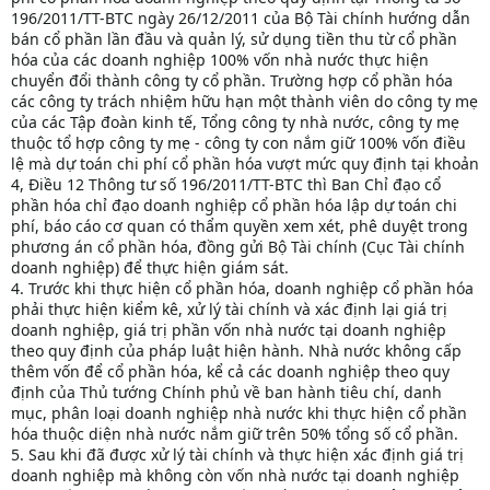
196/2011/TT-BTC ngày 26/12/2011 của Bộ Tài chính hướng dẫn
bán cổ phần lần đầu và quản lý, sử dụng tiền thu từ cổ phần
hóa của các doanh nghiệp 100% vốn nhà nước thực hiện
chuyển đổi thành công ty cổ phần. Trường hợp cổ phần hóa
các công ty trách nhiệm hữu hạn một thành viên do công ty mẹ
của các Tập đoàn kinh tế, Tổng công ty nhà nước, công ty mẹ
thuộc tổ hợp công ty mẹ - công ty con nắm giữ 100% vốn điều
lệ mà dự toán chi phí cổ phần hóa vượt mức quy định tại khoản
4, Điều 12 Thông tư số 196/2011/TT-BTC thì Ban Chỉ đạo cổ
phần hóa chỉ đạo doanh nghiệp cổ phần hóa lập dự toán chi
phí, báo cáo cơ quan có thẩm quyền xem xét, phê duyệt trong
phương án cổ phần hóa, đồng gửi Bộ Tài chính (Cục Tài chính
doanh nghiệp) để thực hiện giám sát.
4. Trước khi thực hiện cổ phần hóa, doanh nghiệp cổ phần hóa
phải thực hiện kiểm kê, xử lý tài chính và xác định lại giá trị
doanh nghiệp, giá trị phần vốn nhà nước tại doanh nghiệp
theo quy định của pháp luật hiện hành. Nhà nước không cấp
thêm vốn để cổ phần hóa, kể cả các doanh nghiệp theo quy
định của Thủ tướng Chính phủ về ban hành tiêu chí, danh
mục, phân loại doanh nghiệp nhà nước khi thực hiện cổ phần
hóa thuộc diện nhà nước nắm giữ trên 50% tổng số cổ phần.
5. Sau khi đã được xử lý tài chính và thực hiện xác định giá trị
doanh nghiệp mà không còn vốn nhà nước tại doanh nghiệp