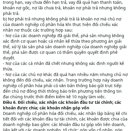
trong hạn, vay chưa đến hạn trả, vay đã quá hạn thanh toán,
khoản nợ gốc, nợ lãi chưa trả, khoản nợ phải trả nhưng không
phải trả.
b) Nợ phải trả nhưng không phải trả là khoản nợ mà chủ nợ
của doanh nghiệp cổ phần hóa khi thực hiện đối chiếu xác
nhận nợ thuộc các trường hợp sau:
- Nợ của các doanh nghiệp đã giải thể, phá sản nhưng không
xác định cơ quan hoặc cá nhân kế thừa theo phương án giải
thể, xử lý tài sản phá sản doanh nghiệp của doanh nghiệp giải
thể, phá sản được cơ quan có thẩm quyền quyết định phê
duyệt.
- Nợ của các cá nhân đã chết nhưng không xác định người kế
thừa.
- Nợ của các chủ nợ khác đã quá hạn nhiều năm nhưng chủ nợ
không đến đối chiếu, xác nhận. Trong trường hợp này doanh
nghiệp cổ phần hóa phải có văn bản thông báo gửi trực tiếp
đến chủ nợ đồng thời thông báo trên phương tiện thông tin
đại chúng trước thời điểm kiểm kê 10 ngày làm việc.
Điều 6. Đối chiếu, xác nhận các khoản đầu tư tài chính; các
khoản được chia; các khoản nhận góp vốn
Doanh nghiệp cổ phần hóa đối chiếu, xác nhận lập bảng kê chi
tiết đối với các khoản đầu tư tài chính, các khoản được chia của
doanh nghiệp bao gồm: các khoản đầu tư góp vốn liên doanh,
liên kết với các doanh nghiệp, tổ chức; góp vốn cổ phần, góp