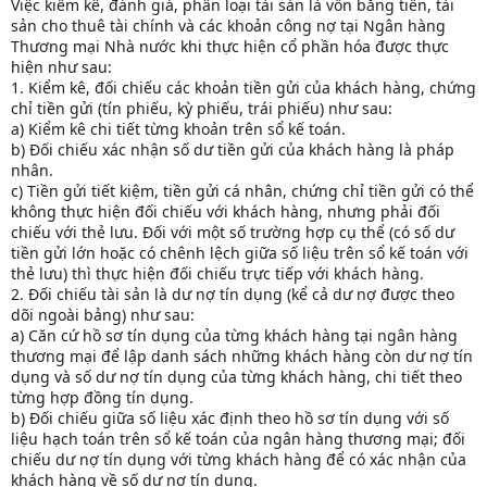
Việc kiểm kê, đánh giá, phân loại tài sản là vốn bằng tiền, tài
sản cho thuê tài chính và các khoản công nợ tại Ngân hàng
Thương mại Nhà nước khi thực hiện cổ phần hóa được thực
hiện như sau:
1. Kiểm kê, đối chiếu các khoản tiền gửi của khách hàng, chứng
chỉ tiền gửi (tín phiếu, kỳ phiếu, trái phiếu) như sau:
a) Kiểm kê chi tiết từng khoản trên sổ kế toán.
b) Đối chiếu xác nhận số dư tiền gửi của khách hàng là pháp
nhân.
c) Tiền gửi tiết kiệm, tiền gửi cá nhân, chứng chỉ tiền gửi có thể
không thực hiện đối chiếu với khách hàng, nhưng phải đối
chiếu với thẻ lưu. Đối với một số trường hợp cụ thể (có số dư
tiền gửi lớn hoặc có chênh lệch giữa số liệu trên sổ kế toán với
thẻ lưu) thì thực hiện đối chiếu trực tiếp với khách hàng.
2. Đối chiếu tài sản là dư nợ tín dụng (kể cả dư nợ được theo
dõi ngoài bảng) như sau:
a) Căn cứ hồ sơ tín dụng của từng khách hàng tại ngân hàng
thương mại để lập danh sách những khách hàng còn dư nợ tín
dụng và số dư nợ tín dụng của từng khách hàng, chi tiết theo
từng hợp đồng tín dụng.
b) Đối chiếu giữa số liệu xác định theo hồ sơ tín dụng với số
liệu hạch toán trên sổ kế toán của ngân hàng thương mại; đối
chiếu dư nợ tín dụng với từng khách hàng để có xác nhận của
khách hàng về số dư nợ tín dụng.