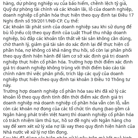
hàng, dự phòng nghiệp vụ của bảo hiểm, chênh lệch tỷ giá,
Quỹ dự phòng tài chính và các khoản lãi, lỗ của doanh nghiệp,
doanh nghiệp cổ phần hóa thực hiện theo quy định tại Điều 17
Nghị định số 59/2011/NĐ-CP. Cụ thể:
Các khoản lãi phát sinh của doanh nghiệp sau khi sử dụng để
bù lỗ (nếu có) theo quy định của Luật Thuế thu nhập doanh
nghiệp, bù đắp các khoản tổn thất về tài sản không cần dùng,
chờ thanh lý, giảm giá tài sản do xác định lại để thực hiện cổ
phần hóa, nợ không có khả năng thu hồi, số còn lại phân phối
theo quy định hiện hành để làm cơ sở xác định giá trị doanh
nghiệp thực hiện cổ phần hóa. Trường hợp thời điểm xác định
giá trị doanh nghiệp không trùng với thời điểm báo cáo tài
chính năm thì việc phân phối, trích lập các quỹ của doanh
nghiệp thực hiện theo quy định tại khoản 3 Điều 10 Thông tư
này.
Trường hợp doanh nghiệp cổ phần hóa sau khi đã xử lý các
khoản lỗ theo quy định tính đến thời điểm xác định giá trị
doanh nghiệp mà doanh nghiệp cổ phần hóa vẫn còn lỗ, vẫn
còn các khoản nợ đọng của các tổ chức tín dụng (bao gồm cả
Ngân hàng phát triển Việt Nam) thì doanh nghiệp cổ phần hóa
có trách nhiệm làm thủ tục, hồ sơ đề nghị với Ngân hàng cho
vay để xem xét xử lý xóa nợ lãi vay theo quy định hiện hành của
Nhà nước về xử lý nợ tồn đọng.
Sau khi đã dùng các biện pháp xử lý nêu trên mà kết quả kinh