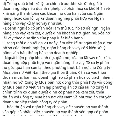
d) Trong quá trình xử lý tài chính trước khi xác định giá trị
doanh nghiệp nếu doanh nghiệp cổ phần hóa có khó khăn về
khả năng thanh toán các khoản nợ quá hạn của các Ngân
hàng, hoặc còn lỗ lũy kế doanh nghiệp phối hợp với Ngân
hàng cho vay xử lý nợ vay như sau:
- Doanh nghiệp cổ phần hóa làm thủ tục, hồ sơ đề nghị Ngân
hàng cho vay xem xét, quyết định khoanh nợ, giãn nợ, xóa nợ
lãi vay theo quy định của pháp luật hiện hành.
- Trong thời gian tối đa 20 ngày làm việc kể từ ngày nhận được
hồ sơ của doanh nghiệp, ngân hàng cho vay có ý kiến xử lý
bằng văn bản thông báo cho doanh nghiệp.
- Ngoài biện pháp khoanh nợ, giãn nợ, xóa nợ lãi vay nói trên,
doanh nghiệp phối hợp với ngân hàng cho vay để xử lý phần
nợ gốc quá hạn còn lại theo phương thức bán nợ cho Công ty
Mua bán nợ Việt Nam theo giá thỏa thuận. Căn cứ vào thỏa
thuận mua, bán nợ, doanh nghiệp cổ phần hóa có trách nhiệm
nhận nợ với Công ty Mua bán nợ; đồng thời phối hợp với Công
ty Mua bán nợ Việt Nam lập phương án cơ cấu lại nợ xử lý tài
chính trình cơ quan quyết định cổ phần hóa xem xét, thỏa
thuận với Công ty Mua bán nợ Việt Nam về phương án chuyển
doanh nghiệp thành công ty cổ phần.
- Thỏa thuận với ngân hàng cho vay để chuyển nợ vay thành
vốn góp cổ phần. Việc chuyển nợ vay thành vốn góp cổ phần