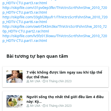
p_HDTV-CTU.part3.rar.html
http://skipfile.com/i31pv0ep3fkr/ThVctrsScrtFshnShw_2010_720
p_HDTV-CTU.part5.rar.html
http://skipfile.com/33gbl28yufr1/ThVctrsScrtFshnShw_2010_720
p_HDTV-CTU.part6.rar.html
http://skipfile.com/owtrf343m3kx/ThVctrsScrtFshnShw_2010_72
0p_HDTV-CTU.part2.rar.html
http://skipfile.com/lv5fz013lowu/ThVctrsScrtFshnShw_2010_720
p_HDTV-CTU.part1.rar.html
Bài tương tự bạn quan tâm
7 việc không được làm ngay sau khi tập thể
dục thể thao
T
N
Mr LNA
6 Tháng chín 2023
h
g
r
à
e
y
Người sống thọ nhất thế giới đều làm 4 điều
a
b
d
ắ
này: Kỳ...
s
t
T
N
Mr LNA
6 Tháng chín 2023
t
đ
h
g