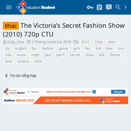
The Victoria's Secret Fashion Show
Khác
(2010) 720p CTU
T
N
T
Only_One
3 Tháng mười hai 2010
2010
720p
akon
h
g
h
ctu
english
fan
fashion
game
girls
hvc
link
love
min
r
à
ẻ
mkv
music
night
part
part1
secret
show
tale
theme
e
y
time
victoria
x264
a
b
d
ắ
s
t
Tin tức tổng hợp
t
đ
a
ầ
r
u
t
e
r