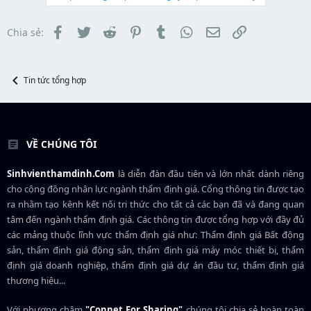
e
d
ắ
r
s
t
t
đ
Facebook
Twitter
Reddit
Pinterest
Tumblr
WhatsApp
Email
Link
Chia sẻ:
a
ầ
r
u
t
e
Tin tức tổng hợp
r
VỀ CHÚNG TÔI
Sinhvienthamdinh.Com
là diễn đàn đầu tiên và lớn nhất dành riêng
cho cộng đồng nhân lực ngành
thẩm định giá
. Cổng thông tin được tạo
ra nhằm tạo kênh kết nối tri thức cho tất cả các bạn đã và đang quan
tâm đến ngành thẩm định giá. Các thông tin được tổng hợp với đầy đủ
các mảng thuộc lĩnh vực thẩm định giá như: Thẩm định giá Bất động
sản, thẩm định giá động sản, thẩm định giá máy móc thiết bị, thẩm
định giá doanh nghiệp, thẩm định giá dự án đầu tư, thẩm định giá
thương hiệu...
Với phương châm
"Connet For Sharing"
chúng tôi chia sẻ hoàn toàn