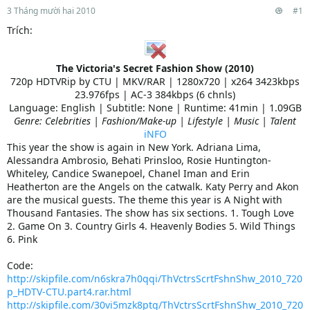
3 Tháng mười hai 2010
#1
Trích:
The Victoria's Secret Fashion Show (2010)
720p HDTVRip by CTU | MKV/RAR | 1280x720 | x264 3423kbps
23.976fps | AC-3 384kbps (6 chnls)
Language: English | Subtitle: None | Runtime: 41min | 1.09GB
Genre: Celebrities | Fashion/Make-up | Lifestyle | Music | Talent
iNFO
This year the show is again in New York. Adriana Lima,
Alessandra Ambrosio, Behati Prinsloo, Rosie Huntington-
Whiteley, Candice Swanepoel, Chanel Iman and Erin
Heatherton are the Angels on the catwalk. Katy Perry and Akon
are the musical guests. The theme this year is A Night with
Thousand Fantasies. The show has six sections. 1. Tough Love
2. Game On 3. Country Girls 4. Heavenly Bodies 5. Wild Things
6. Pink
Code:
http://skipfile.com/n6skra7h0qqi/ThVctrsScrtFshnShw_2010_720
p_HDTV-CTU.part4.rar.html
http://skipfile.com/30vi5mzk8ptg/ThVctrsScrtFshnShw_2010_720