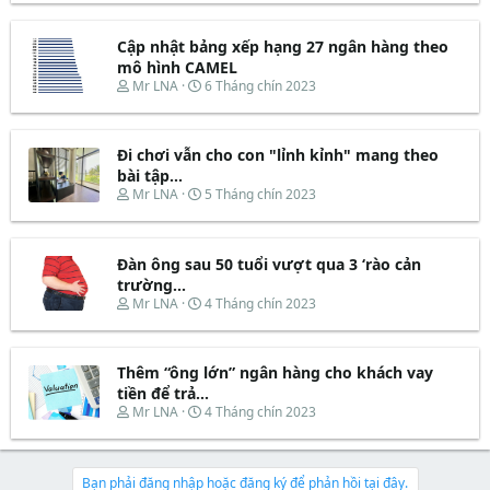
a
ầ
r
à
r
u
e
y
t
Cập nhật bảng xếp hạng 27 ngân hàng theo
a
b
e
d
ắ
mô hình CAMEL
r
s
t
T
N
Mr LNA
6 Tháng chín 2023
t
đ
h
g
a
ầ
r
à
r
u
e
y
t
Đi chơi vẫn cho con "lỉnh kỉnh" mang theo
a
b
e
d
ắ
bài tập...
r
s
t
T
N
Mr LNA
5 Tháng chín 2023
t
đ
h
g
a
ầ
r
à
r
u
e
y
t
Đàn ông sau 50 tuổi vượt qua 3 ‘rào cản
a
b
e
d
ắ
trường...
r
s
t
T
N
Mr LNA
4 Tháng chín 2023
t
đ
h
g
a
ầ
r
à
r
u
e
y
t
Thêm “ông lớn” ngân hàng cho khách vay
a
b
e
d
ắ
tiền để trả...
r
s
t
T
N
Mr LNA
4 Tháng chín 2023
t
đ
h
g
a
ầ
r
à
r
u
e
y
t
a
b
Bạn phải đăng nhập hoặc đăng ký để phản hồi tại đây.