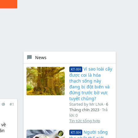
News
Vì sao loài cây
KT-XH
được coi là hóa
thạch sống này
đang bị đột biến và
đứng trước bờ vực
tuyệt chủng?
Started by Mr LNA
6
#1
Tháng chín 2023
Trả
lời: 0
Tin tức tổng hợp
 về
hần
Người sống
KT-XH