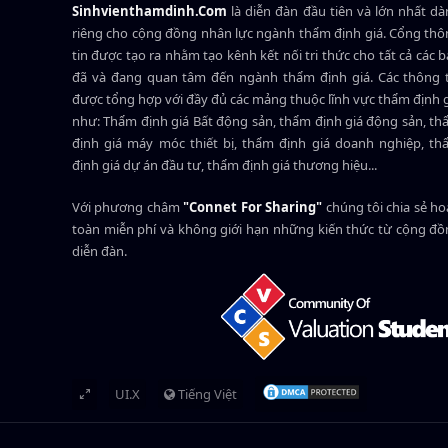
Sinhvienthamdinh.Com
là diễn đàn đầu tiên và lớn nhất d
riêng cho cộng đồng nhân lực ngành
thẩm định giá
. Cổng th
tin được tạo ra nhằm tạo kênh kết nối tri thức cho tất cả các 
đã và đang quan tâm đến ngành thẩm định giá. Các thông t
được tổng hợp với đầy đủ các mảng thuộc lĩnh vực thẩm định 
như: Thẩm định giá Bất động sản, thẩm định giá động sản, t
định giá máy móc thiết bị, thẩm định giá doanh nghiệp, t
định giá dự án đầu tư, thẩm định giá thương hiệu...
Với phương châm
"Connet For Sharing"
chúng tôi chia sẻ h
toàn miễn phí và không giới hạn những kiến thức từ cộng đ
diễn đàn.
UI.X
Tiếng Việt