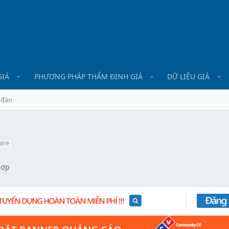
GIÁ
PHƯƠNG PHÁP THẨM ĐỊNH GIÁ
DỮ LIỆU GIÁ
 đàn
are
hợp