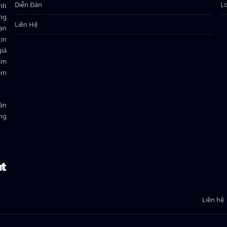
Diễn Đàn
L
ành
ông
Liên Hệ
bạn
in
giá
hẩm
hẩm
oàn
ồng
Liên hệ