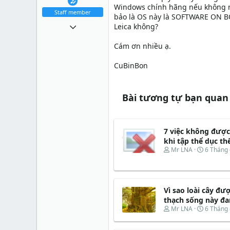
Windows chính hãng nếu không mu
Staff member
bảo là OS này là SOFTWARE ON BOA
25 Tháng mười 2010
Leica không?
10,227
Cám ơn nhiều ạ.
0
CuBinBon
36
36
Bài tương tự bạn quan
7 việc không được
khi tập thể dục th
T
N
Mr LNA
6 Tháng 
h
g
r
à
e
y
a
b
Vì sao loài cây đượ
d
ắ
s
t
thạch sống này đan
t
đ
T
N
Mr LNA
6 Tháng 
a
ầ
h
g
r
u
r
à