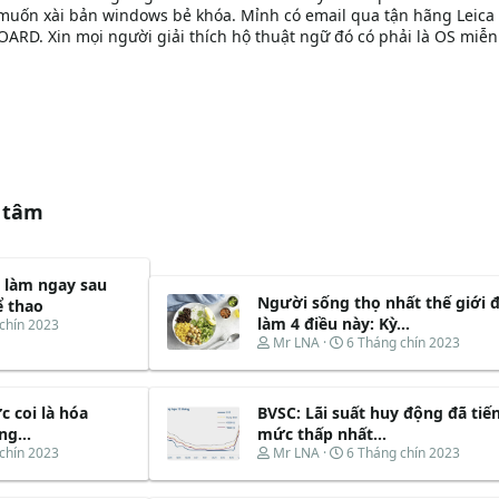
ốn xài bản windows bẻ khóa. Mỉnh có email qua tận hãng Leica 
RD. Xin mọi người giải thích hộ thuật ngữ đó có phải là OS miễn
 tâm
 làm ngay sau
Người sống thọ nhất thế giới 
ể thao
làm 4 điều này: Kỳ...
chín 2023
T
N
Mr LNA
6 Tháng chín 2023
h
g
r
à
e
y
c coi là hóa
BVSC: Lãi suất huy động đã tiến
a
b
d
ắ
g...
mức thấp nhất...
s
t
T
N
chín 2023
Mr LNA
6 Tháng chín 2023
t
đ
h
g
a
ầ
r
à