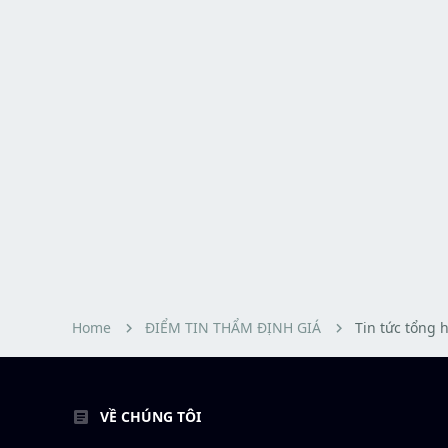
Home
ĐIỂM TIN THẨM ĐỊNH GIÁ
Tin tức tổng 
VỀ CHÚNG TÔI