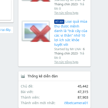
Tháng chín 2023
Trả
lời: 0
Tin tức tổng hợp
Loại quả mùa
KT-XH
thu được mệnh
 tại đây.
danh là “trái cây của
các vị thần” nhờ 10
lợi ích sức khỏe
tuyệt vời
Started by Mr LNA
6
Tháng chín 2023
Trả
lời: 0
Tin tức tổng hợp
Thống kê diễn đàn
Chủ đề
45,442
Bài viết
47,315
Thành viên
87,903
Thành viên mới nhất
i9betcamera01