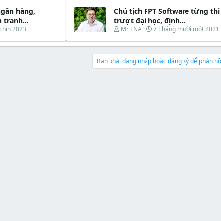
r
u
e
y
t
ngân hàng,
Chủ tịch FPT Software từng thi
a
b
e
d
ắ
 tranh...
trượt đại học, định...
r
s
t
T
N
chín 2023
Mr LNA
7 Tháng mười một 2021
t
đ
h
g
a
ầ
r
à
r
u
e
y
t
a
b
Bạn phải đăng nhập hoặc đăng ký để phản hồi
e
d
ắ
r
s
t
t
đ
a
ầ
r
u
t
e
r