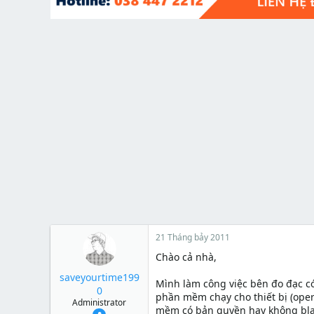
t
e
r
21 Tháng bảy 2011
Chào cả nhà,
saveyourtime199
Mình làm công việc bên đo đạc có
0
phần mềm chạy cho thiết bị (oper
Administrator
mềm có bản quyền hay không blah