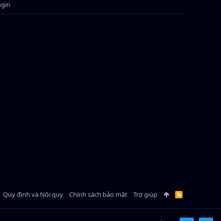
ogin
Quy định và Nội quy
Chính sách bảo mật
Trợ giúp
R
S
S