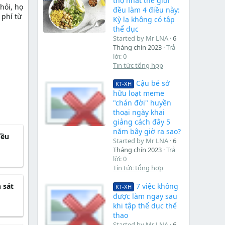
thọ nhất thế giới
hỏi, họ
đều làm 4 điều này:
 phí từ
Kỳ lạ không có tập
thể dục
Started by Mr LNA
6
Tháng chín 2023
Trả
lời: 0
Tin tức tổng hợp
Cậu bé sở
KT-XH
hữu loạt meme
"chán đời" huyền
thoại ngày khai
giảng cách đây 5
năm bây giờ ra sao?
đều
Started by Mr LNA
6
Tháng chín 2023
Trả
lời: 0
Tin tức tổng hợp
7 việc không
 sát
KT-XH
được làm ngay sau
khi tập thể dục thể
thao
Started by Mr LNA
6