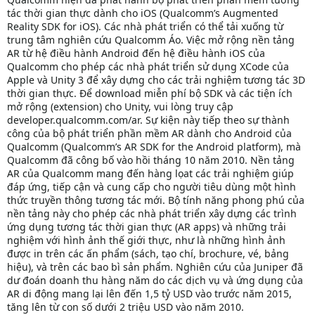
tác thời gian thực dành cho iOS (Qualcomm’s Augmented
Reality SDK for iOS). Các nhà phát triển có thể tải xuống từ
trung tâm nghiên cứu Qualcomm Áo. Việc mở rộng nền tảng
AR từ hệ điều hành Android đến hệ điều hành iOS của
Qualcomm cho phép các nhà phát triển sử dụng XCode của
Apple và Unity 3 để xây dựng cho các trải nghiệm tương tác 3D
thời gian thực. Để download miễn phí bộ SDK và các tiện ích
mở rộng (extension) cho Unity, vui lòng truy cập
developer.qualcomm.com/ar. Sự kiện này tiếp theo sự thành
công của bộ phát triển phần mềm AR dành cho Android của
Qualcomm (Qualcomm’s AR SDK for the Android platform), mà
Qualcomm đã công bố vào hồi tháng 10 năm 2010. Nền tảng
AR của Qualcomm mang đến hàng lọat các trải nghiệm giúp
đáp ứng, tiếp cận và cung cấp cho người tiêu dùng một hình
thức truyền thông tương tác mới. Bộ tính năng phong phú của
nền tảng này cho phép các nhà phát triển xây dựng các trình
ứng dụng tương tác thời gian thực (AR apps) và những trải
nghiệm với hình ảnh thế giới thực, như là những hình ảnh
được in trên các ấn phẩm (sách, tạo chí, brochure, vé, bảng
hiệu), và trên các bao bì sản phẩm. Nghiên cứu của Juniper đã
dư đoán doanh thu hàng năm do các dịch vụ và ứng dụng của
AR di động mang lại lên đến 1,5 tỷ USD vào trước năm 2015,
tăng lên từ con số dưới 2 triệu USD vào năm 2010.