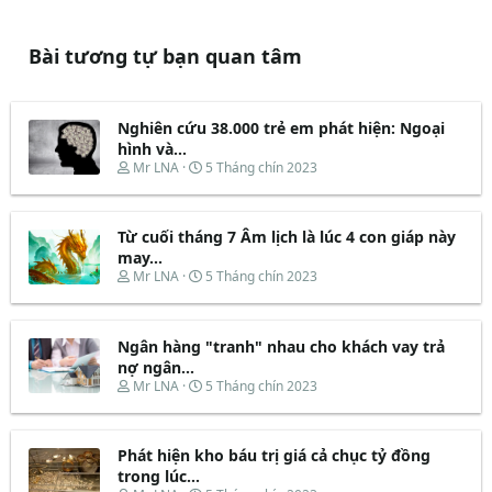
Bài tương tự bạn quan tâm
Nghiên cứu 38.000 trẻ em phát hiện: Ngoại
hình và...
T
N
Mr LNA
5 Tháng chín 2023
h
g
r
à
e
y
Từ cuối tháng 7 Âm lịch là lúc 4 con giáp này
a
b
d
ắ
may...
s
t
T
N
Mr LNA
5 Tháng chín 2023
t
đ
h
g
a
ầ
r
à
r
u
e
y
t
Ngân hàng "tranh" nhau cho khách vay trả
a
b
e
d
ắ
nợ ngân...
r
s
t
T
N
Mr LNA
5 Tháng chín 2023
t
đ
h
g
a
ầ
r
à
r
u
e
y
t
Phát hiện kho báu trị giá cả chục tỷ đồng
a
b
e
d
ắ
trong lúc...
r
s
t