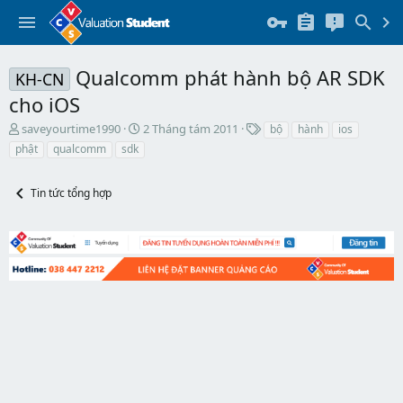
Qualcomm phát hành bộ AR SDK
KH-CN
cho iOS
T
N
T
saveyourtime1990
2 Tháng tám 2011
bộ
hành
ios
h
g
h
phật
qualcomm
sdk
r
à
ẻ
e
y
a
b
Tin tức tổng hợp
d
ắ
s
t
t
đ
a
ầ
r
u
t
e
r