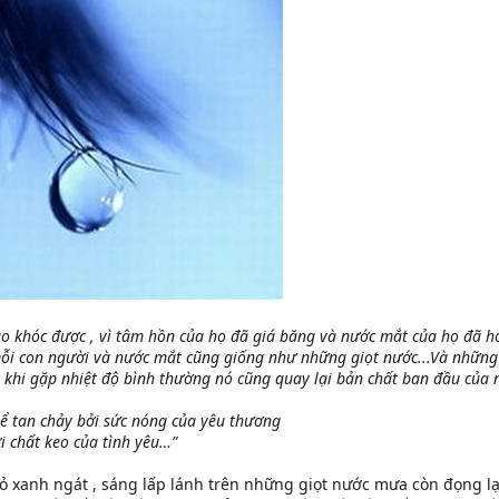
o khóc được , vì tâm hồn của họ đã giá băng và nước mắt của họ đã h
i con người và nước mắt cũng giống như những giọt nước...Và những
 , khi gặp nhiệt độ bình thường nó cũng quay lại bản chất ban đầu của n
ể tan chảy bởi sức nóng của yêu thương
i chất keo của tình yêu…”
cỏ xanh ngát , sáng lấp lánh trên những giọt nước mưa còn đọng lạ