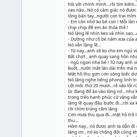
hỏi với chính mình…rồi tìm kiếm
sao nào…Nó có cảm giác nó được 
lòng bàn tay…người con trai mỉm 
- Em còn nhớ ko bé con ! Mỗi lần 
chip chip để em ăn thỏa thê !
Nó lặng lẽ nhìn keo và nhìn sao…A
- Dường như cô bé năm xưa của a
Nó vẫn lặng lẽ…
- Từ nay…anh sẽ ko cho em ngủ vù
Bất chợt , anh quay sang hôn nha
- ngủ ngon nha bé ! Từ nay anh 
Buốt…nước mắt lăn dài trên má 
Mặt hồ thu gợn cơn sóng biếc dư
Nó lặng nghe tiếng phong linh t
cột mốc thứ 20 mươi…rẻ vào lối 
ức đang đổ ào vào lòng nó , như 
trong trẻo hạnh phúc cứ văng v
lặng lẽ quay đầu bước đi…rời xa k
rồi chìm trong câm lặng
Cơn mưa thu qua đi…mặt hồ trở l
thu…
Hôm nay , nó được anh ta dẫn đi c
lặng im , nó ko chống đối cũng 