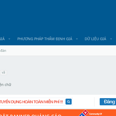
GIÁ
PHƯƠNG PHÁP THẨM ĐỊNH GIÁ
DỮ LIỆU GIÁ
 đàn
vã
̣n chữ