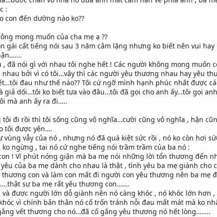
c :
cho con đến dường nào ko??
 không mong muốn của cha mẹ ạ ??
 gái cất tiếng nói sau 3 năm câm lặng nhưng ko biết nên vui hay 
hận…….
 , đã nói gì với nhau tôi nghe hết ! Các người không mong muốn 
c nhau bởi vì có tôi…vậy thì các người yêu thương nhau hay yêu t
biết…tôi đau như thế nào?? Tôi cứ ngỡ mình hạnh phúc nhất được cá
 giả dối…tôi ko biết tựa vào đâu…tôi đã gọi cho anh ấy…tôi gọi anh
ôi mà anh ấy ra đi…..
g tôi đi rồi thì tôi sống cũng vô nghĩa…cười cũng vô nghĩa , hận cũ
o tôi được yên….
 vùng vẫy của nó , nhưng nó đã quá kiệt sức rồi , nó ko còn hơi s
 ko ngừng , tai nó cứ nghe tiếng nói trầm trầm của ba nó :
lỗi con ! Vì phút nóng giận mà ba mẹ nói những lời tổn thương đến n
yêu của ba mẹ dành cho nhau là thật , tình yêu ba mẹ giành cho 
n thương con và làm con mất đi người con yêu thương nên ba mẹ 
….thật sự ba mẹ rất yêu thương con…….
và được người lớn dỗ giành nên nó càng khóc , nó khóc lớn hơn ,
hóc vì chính bản thân nó cố trốn tránh nỗi đau mất mát mà ko nh
gắng vết thương cho nó…đã cố gắng yêu thương nó hết lòng……..