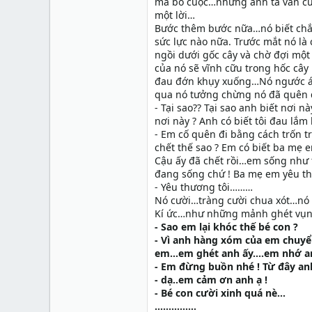
mà bỏ cuộc…nhưng anh ta vẫn cứ ki
một lời…
Bước thêm bước nữa…nó biết chắc
sức lực nào nữa. Trước mắt nó là
ngồi dưới gốc cây và chờ đợi mộ
của nó sẽ vĩnh cữu trong hốc câ
đau đớn khụy xuống…Nó ngước ánh
qua nó tưởng chừng nó đã quên đi
- Tại sao?? Tại sao anh biết nơi n
nơi này ? Anh có biết tôi đau lắm
- Em cố quên đi bằng cách trốn t
chết thế sao ? Em có biết ba mẹ 
Cậu ấy đã chết rồi…em sống như 
đang sống chứ ! Ba mẹ em yêu 
- Yêu thương tôi………
Nó cười…tràng cười chua xót…nó 
Kí ức…như những mảnh ghét vụn v
- Sao em lại khóc thế bé con ?
- Vì anh hàng xóm của em chuyển 
em…em ghét anh ấy….em nhớ a
- Em đừng buồn nhé ! Từ đây anh
- dạ..em cảm ơn anh ạ !
- Bé con cười xinh quá nè…
……………