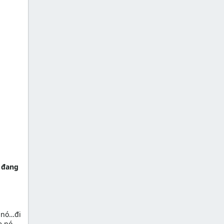
ờ đang
 nó…đi
ẹ nó