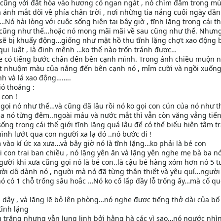
cũng với đất hòa vào hương cỏ ngan ngát , nó chìm đắm trong mù
a ánh mắt dõi về phía chân trời , nơi những tia nắng cuối ngày dầ
Nó hài lòng với cuộc sống hiện tại bây giờ , tĩnh lặng trong cái th
u cũng như thế…hoặc nó mong mãi mãi về sau cũng như thế. Nhưng
sẽ bị khuấy động…giống như mặt hồ thu tĩnh lặng chợt xao động 
ui luật , là định mệnh …ko thể nào trốn tránh được…
có tiếng bước chân đến bên cạnh mình. Trong ánh chiều muộn n
ắt nhuộm màu của nắng đến bên cạnh nó , mỉm cười và ngồi xuốn
h và lá xao động……..
ó thoảng :
 con !
i gọi nó như thế…và cũng đã lâu rồi nó ko gọi con cún của nó như 
a nó từng đêm..ngoài máu và nước mắt thì vẫn còn văng vẳng tiến
ng trong cái thế giới tĩnh lặng quá lâu để có thể biểu hiện tâm t
h lướt qua con người xa lạ đó ..nó bước đi !
 vào kí ức xa xưa…và bây giờ nó là tĩnh lặng…ko phải là bé con
ời con trai ban chiều , nó lặng yên ăn và lặng yên nghe mẹ bà ba n
 người khi xưa cũng gọi nó là bé con..là cậu bé hàng xóm hơn nó 5 tu
ười dỗ dành nó , người mà nó đã từng thân thiết và yêu quí…ngườ
nó có 1 chỗ trống sâu hoắc …Nó ko cố lấp đầy lỗ trống ấy…mà cố q
 dậy , và lặng lẽ bỏ lên phòng…nó nghe được tiếng thở dài của bố
ĩnh lặng
ng trăng nhưng vẫn lung linh bởi hằng hà các vì sao…nó ngước nhì