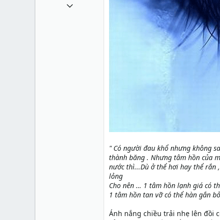
1 Tháng mười một 2010
49,065
13
38
" Có người đau khổ nhưng không sa
thành băng . Nhưng tâm hồn của mỗ
nước thì...Dù ở thể hơi hay thể rắn
lỏng
Cho nên … 1 tâm hồn lạnh giá có th
1 tâm hồn tan vỡ có thể hàn gắn bở
Ánh nắng chiều trải nhẹ lên đồi 