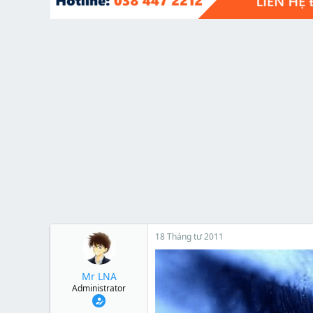
t
e
r
18 Tháng tư 2011
Mr LNA
Administrator