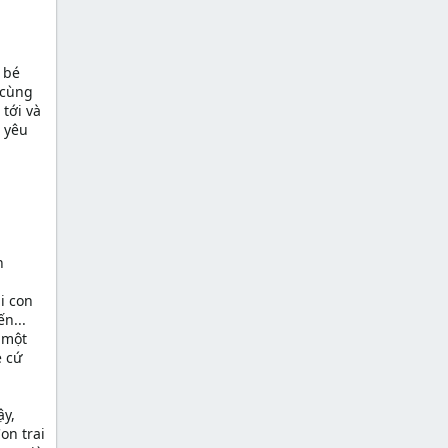
 bé
 cùng
tới và
 yêu
n
i con
n...
 một
é cứ
ậy,
on trai