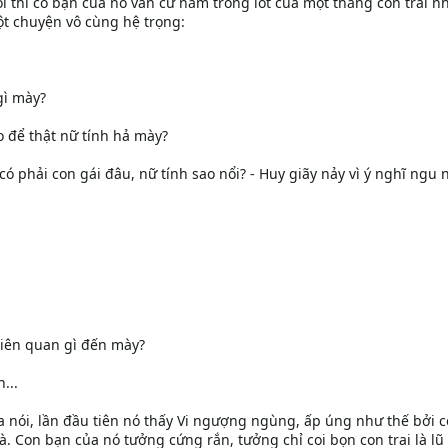
 thì cô bạn của nó vẫn cứ nằm trong lốt của một thằng con trai nh
t chuyện vô cùng hệ trọng:
gì mày?
 để thật nữ tính hả mày?
có phải con gái đâu, nữ tính sao nổi? - Huy giãy nảy vì ý nghĩ ngu 
liên quan gì đến mày?
...
 nói, lần đầu tiên nó thấy Vi ngượng ngùng, ấp úng như thế bởi 
 Con bạn của nó tưởng cứng rắn, tưởng chỉ coi bọn con trai là lũ