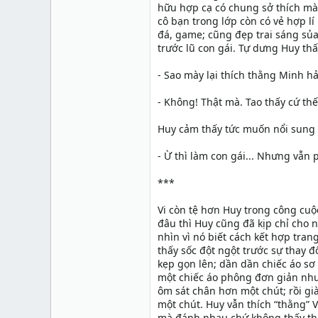
hữu hợp cạ có chung sở thích mà 
cô bạn trong lớp còn có vẻ hợp lí
đá, game; cũng đẹp trai sáng sủ
trước lũ con gái. Tự dưng Huy thấ
- Sao mày lại thích thằng Minh h
- Không! Thật mà. Tao thấy cứ thế
Huy cảm thấy tức muốn nổi sung n
- Ừ thì làm con gái... Nhưng vẫn 
***
Vi còn tệ hơn Huy trong công cuộ
đâu thì Huy cũng đã kịp chỉ cho 
nhìn vì nó biết cách kết hợp tra
thấy sốc đột ngột trước sự thay đổ
kẹp gọn lên; dần dần chiếc áo sơ
một chiếc áo phông đơn giản như
ôm sát chân hơn một chút; rồi già
một chút. Huy vẫn thích “thằng” V
mà đánh nhau chứ không thấy thiế