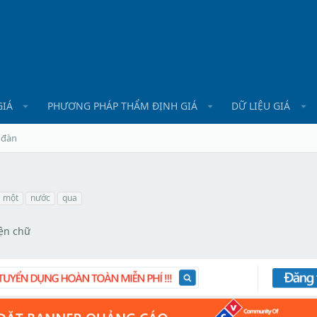
GIÁ
PHƯƠNG PHÁP THẨM ĐỊNH GIÁ
DỮ LIỆU GIÁ
 đàn
một
nước
qua
̣n chữ