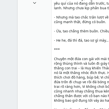
1 Tháng mười một 2010
yêu quí của nó đang dẫn trước, t
lạnh. Nhưng chưa kịp phân bua thì
49,065
13
- Nhưng mà tao chắc trận lượt về 
cũng mạnh thật, đừng có buồn.
38
- Ừa, tao chẳng thèm buồn. Chiều
- He he, đá thì đá, tao sợ gì mày…
***
Chuyện một đứa con gái với mái t
rộng thùng thình và luôn đi giày 
thằng con trai – là Huy khiến Tha
nó là một thằng nhóc đích thực. H
thích chơi đồ hàng, búp bê; Vi chỉ
đứa trốn đi chụp ve rồi đá bóng 
trai rõ ràng hơn, Vi không chơi 
cũng nhanh nhạy chẳng thua kém ai
chẳng thân được với cô bạn nào h
không bao giờ đụng tới váy áo h