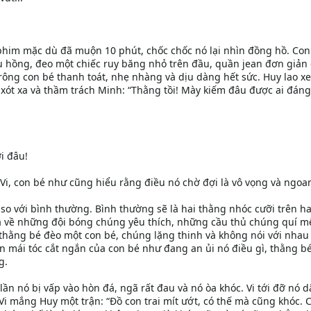
 phim mặc dù đã muộn 10 phút, chốc chốc nó lại nhìn đồng hồ. Con
àu hồng, đeo một chiếc ruy băng nhỏ trên đầu, quần jean đơn giản
rông con bé thanh toát, nhẹ nhàng và dịu dàng hết sức. Huy lao xe 
xót xa và thầm trách Minh: “Thằng tồi! Mày kiếm đâu được ai đáng
ới đâu!
ủa Vi, con bé như cũng hiểu rằng điều nó chờ đợi là vô vọng và ngoa
so với bình thường. Bình thường sẽ là hai thằng nhóc cưỡi trên ha
la về những đội bóng chúng yêu thích, những cầu thủ chúng quí mế
hằng bé đèo một con bé, chúng lặng thinh và không nói với nhau
ên mái tóc cắt ngắn của con bé như đang an ủi nó điều gì, thằng b
g.
lần nó bị vấp vào hòn đá, ngã rất đau và nó òa khóc. Vi tới đỡ nó d
Vi mắng Huy một trận: “Đồ con trai mít ướt, có thế mà cũng khóc. C