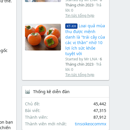
ư thế.
Tháng chín 2023
Trả
lời: 0
Tin tức tổng hợp
Loại quả mùa
KT-XH
thu được mệnh
danh là “trái cây của
các vị thần” nhờ 10
lợi ích sức khỏe
ngốc
tuyệt vời
Started by Mr LNA
6
Tháng chín 2023
Trả
lời: 0
Tin tức tổng hợp
Thống kê diễn đàn
Chủ đề
45,442
Bài viết
47,315
Thành viên
87,912
con bạn
Thành viên mới nhất
tinsoikeocommx
 chiến