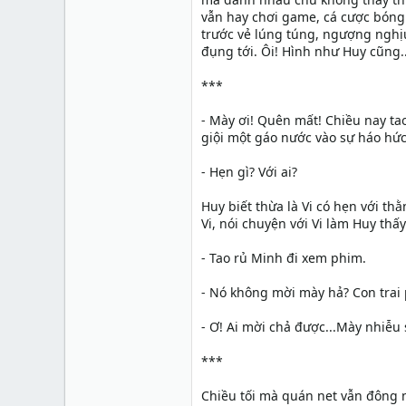
vẫn hay chơi game, cá cược bóng
trước vẻ lúng túng, ngượng nghịu
đụng tới. Ôi! Hình như Huy cũng...
***
- Mày ơi! Quên mất! Chiều nay ta
giội một gáo nước vào sự háo h
- Hẹn gì? Với ai?
Huy biết thừa là Vi có hẹn với th
Vi, nói chuyện với Vi làm Huy thấy
- Tao rủ Minh đi xem phim.
- Nó không mời mày hả? Con trai 
- Ơ! Ai mời chả được...Mày nhiễu s
***
Chiều tối mà quán net vẫn đông n