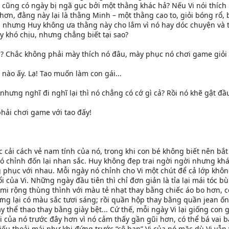
cũng có ngày bị ngã gục bởi một thằng khác hả? Nếu Vi nói thích 
 hơn, đằng này lại là thằng Minh – một thằng cao to, giỏi bóng rổ,
a nhưng Huy không ưa thằng này cho lắm vì nó hay dóc chuyện và t
y khó chịu, nhưng chẳng biết tại sao?
ả? Chắc không phải mày thích nó đâu, mày phục nó chơi game giỏi 
 nào ấy. Lạ! Tao muốn làm con gái...
hưng nghĩ đi nghĩ lại thì nó chẳng có cớ gì cả? Rồi nó khẽ gật đầ
phải chơi game với tao đấy!
c cải cách vẻ nam tính của nó, trong khi con bé không biết nên bắt
nó chỉnh đốn lại nhan sắc. Huy không đẹp trai ngời ngời nhưng kh
ng phục với nhau. Mỗi ngày nó chỉnh cho Vi một chút để cả lớp khô
i của Vi. Những ngày đầu tiên thì chỉ đơn giản là tỉa lại mái tóc bù
 mi rộng thùng thình với màu tẻ nhạt thay bằng chiếc áo bo hơn, có
ng lại có màu sắc tươi sáng; rồi quần hộp thay bằng quần jean ố
y thể thao thay bằng giày bệt... Cứ thế, mỗi ngày Vi lại giống con 
i của nó trước đây hơn vì nó cảm thấy gần gũi hơn, có thể bá vai b
u thoải mái như khi đứng trước “cô bạn” Vi của nó mặc dù Vi vẫn 