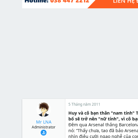
t
e
r
5 Tháng năm 2011
Huy và cô bạn thân "nam tính" T
bố sẽ trở nên "nữ tính", vì cô b
Mr LNA
Đêm qua Arsenal thắng Barcelona 2
Administrator
nó: “Thấy chưa, tao đã bảo Arsen
nhìn điệu cười ngạo nghễ của con