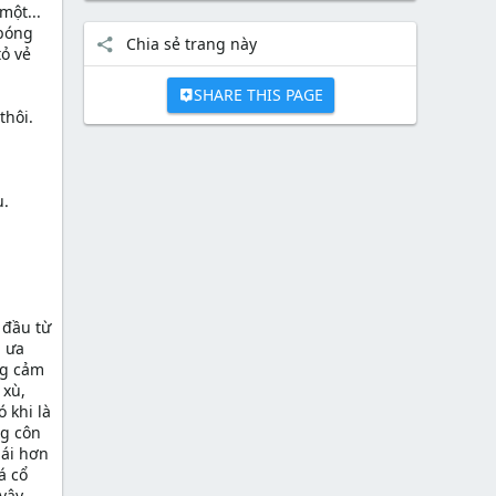
một...
 bóng
Chia sẻ trang này
ỏ vẻ
SHARE THIS PAGE
thôi.
u.
 đầu từ
á ưa
ng cảm
 xù,
 khi là
ng côn
gái hơn
á cổ
vậy,