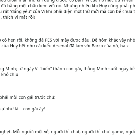
 đá bằng một chầu kem với nó. Nhưng nhiều khi Huy cũng phải ph
 rất “đáng yêu” của Vi khi phải diện một thứ mới mà con bé chưa 
 thích Vi mất rồi!
o có hẹn rồi, không đá PES với mày được đâu. Để hôm khác vậy nhé!
ức của Huy hệt như cái kiểu Arsenal đã làm với Barca của nó, haiz.
ằng Minh; từ ngày Vi “biến” thành con gái, thằng Minh suốt ngày b
 khó chịu.
phải mời con gái trước chứ.
ự như là... con gái ấy!
ghẹt. Mỗi người một vẻ, người thì chat, người thì chơi game, ngườ