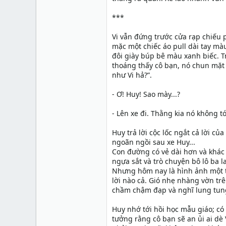
***
Vi vẫn đứng trước cửa rạp chiếu
mặc một chiếc áo pull dài tay m
đôi giày búp bê màu xanh biếc. T
thoáng thấy cô bạn, nó chun mặt 
như Vi hả?”.
- Ơ! Huy! Sao mày...?
- Lên xe đi. Thằng kia nó không t
Huy trả lời cộc lốc ngắt cả lời c
ngoãn ngồi sau xe Huy...
Con đường có vẻ dài hơn và khác 
ngựa sắt và trò chuyện bô lô ba 
Nhưng hôm nay là hình ảnh một t
lời nào cả. Gió nhẹ nhàng vờn tr
chầm chậm đạp và nghĩ lung tun
Huy nhớ tới hồi học mẫu giáo; có 
tưởng rằng cô bạn sẽ an ủi ai dè 