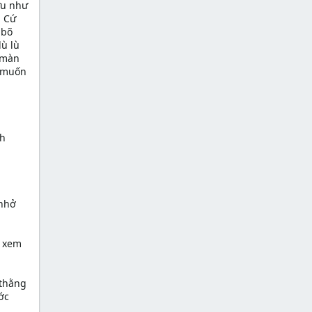
ữu như
. Cứ
 bõ
lù lù
 màn
ỉ muốn
nh
 nhở
n xem
 thằng
ớc