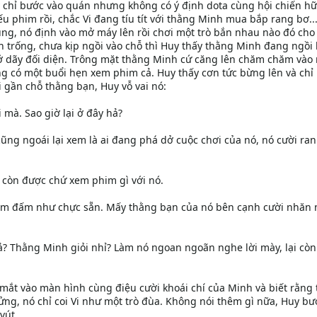
y chỉ bước vào quán nhưng không có ý định dota cùng hội chiến h
ếu phim rồi, chắc Vi đang tíu tít với thằng Minh mua bắp rang bơ..
bụng, nó định vào mở máy lên rồi chơi một trò bắn nhau nào đó cho
n trống, chưa kịp ngồi vào chỗ thì Huy thấy thằng Minh đang ngồi 
ở dãy đối diện. Trông mặt thằng Minh cứ căng lên chăm chăm vào
ng có một buổi hẹn xem phim cả. Huy thấy cơn tức bừng lên và ch
 gần chỗ thằng bạn, Huy vỗ vai nó:
 mà. Sao giờ lại ở đây hả?
ng ngoái lại xem là ai đang phá dở cuộc chơi của nó, nó cười ra
 còn được chứ xem phim gì với nó.
nắm đấm như chực sẵn. Mấy thằng bạn của nó bên cạnh cười nhăn
 hả? Thằng Minh giỏi nhỉ? Làm nó ngoan ngoãn nghe lời mày, lại cò
mắt vào màn hình cùng điệu cười khoái chí của Minh và biết rằng
ng, nó chỉ coi Vi như một trò đùa. Không nói thêm gì nữa, Huy bư
út...