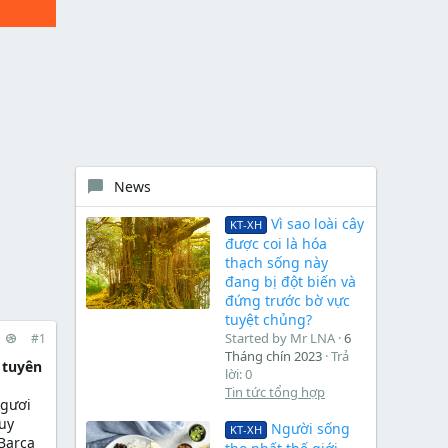
News
Vì sao loài cây
KT-XH
được coi là hóa
thạch sống này
đang bị đột biến và
đứng trước bờ vực
tuyệt chủng?
Started by Mr LNA
6
#1
Tháng chín 2023
Trả
 tuyên
lời: 0
Tin tức tổng hợp
ngươi
Huy
Người sống
KT-XH
Barca