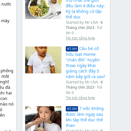
thọ nhất thế giới
o nước
đều làm 4 điều này:
Kỳ lạ không có tập
thể dục
a mày
Started by Mr LNA
6
Tháng chín 2023
Trả
lời: 0
Tin tức tổng hợp
Cậu bé sở
KT-XH
hữu loạt meme
"chán đời" huyền
thoại ngày khai
o phông
giảng cách đây 5
ả một
năm bây giờ ra sao?
 nghĩ
Started by Mr LNA
6
iệu đà
Tháng chín 2023
Trả
lời: 0
khi hai
Tin tức tổng hợp
 con
 nào nó
7 việc không
KT-XH
nó
được làm ngay sau
iên
khi tập thể dục thể
thao
Started by Mr LNA
6