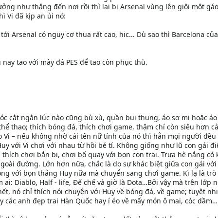
ưởng như thắng đến nơi rồi thì lại bị Arsenal vùng lên giội một gá
 Vi đã kịp an ủi nó:
tới Arsenal có nguy cơ thua rất cao, hic... Dù sao thì Barcelona củ
 nay tao với mày đá PES để tao còn phục thù.
óc cắt ngắn lúc nào cũng bù xù, quần bụi thụng, áo sơ mi hoặc á
thể thao; thích bóng đá, thích chơi game, thậm chí còn siêu hơn c
̉o Vi – nếu không nhờ cái tên nữ tính của nó thì hẳn mọi người đều
uy với Vi chơi với nhau từ hồi bé tí. Không giống như lũ con gái đ
 thích chơi bắn bi, chơi bổ quay với bọn con trai. Trưa hè nắng có 
ngoài đường. Lớn hơn nữa, chắc là do sự khác biệt giữa con gái với
bóng với bọn thằng Huy nữa mà chuyển sang chơi game. Kì lạ là trò
: Diablo, Half - life, Đế chế và giờ là Dota…Bởi vậy mà trên lớp 
ết, nó chỉ thích nói chuyện với Huy về bóng đá, về game; tuyệt nh
ay các anh đẹp trai Hàn Quốc hay í éo về mấy món ô mai, cóc dầm…