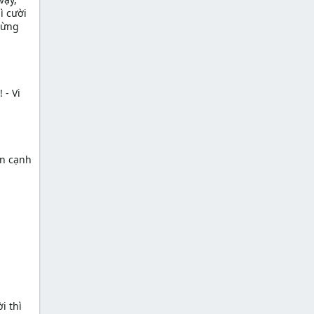
ì cười
từng
 - Vi
ên cạnh
i thì