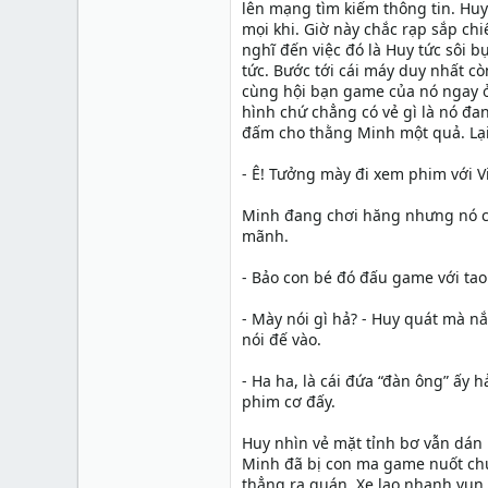
lên mạng tìm kiếm thông tin. Hu
mọi khi. Giờ này chắc rạp sắp chi
nghĩ đến việc đó là Huy tức sôi 
tức. Bước tới cái máy duy nhất cò
cùng hội bạn game của nó ngay 
hình chứ chẳng có vẻ gì là nó đa
đấm cho thằng Minh một quả. Lại
- Ê! Tưởng mày đi xem phim với Vi
Minh đang chơi hăng nhưng nó cũ
mãnh.
- Bảo con bé đó đấu game với tao
- Mày nói gì hả? - Huy quát mà 
nói đế vào.
- Ha ha, là cái đứa “đàn ông” ấy
phim cơ đấy.
Huy nhìn vẻ mặt tỉnh bơ vẫn dán 
Minh đã bị con ma game nuốt chử
thẳng ra quán. Xe lao nhanh vun v