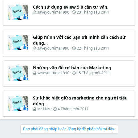
r
u
e
y
t
Cách sử dụng eview 5.0 cần tư vấn.
a
b
e
d
ắ
T
N
saveyourtime1990
23 Tháng sáu 2011
r
s
t
h
g
t
đ
r
à
a
ầ
e
y
r
u
a
b
t
d
ắ
Giúp mình với các pạn ơi! minh cần cách sử
e
s
t
dụng...
r
t
đ
T
N
saveyourtime1990
22 Tháng sáu 2011
a
ầ
h
g
r
u
r
à
t
e
y
e
Những vấn đề cơ bản của Marketing
a
b
r
d
ắ
T
N
saveyourtime1990
15 Tháng một 2011
s
t
h
g
t
đ
r
à
a
ầ
e
y
r
u
a
b
t
d
ắ
Sự khác biệt giữa marketing cho người tiêu
e
s
t
dùng...
r
t
đ
T
N
Mr LNA
4 Tháng một 2011
a
ầ
h
g
r
u
r
à
t
e
y
e
a
b
Bạn phải đăng nhập hoặc đăng ký để phản hồi tại đây.
r
d
ắ