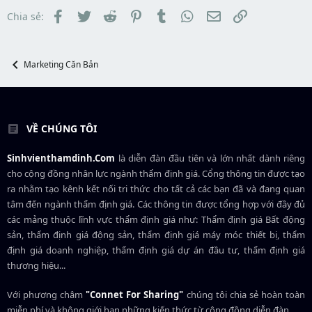
s
t
t
đ
Facebook
Twitter
Reddit
Pinterest
Tumblr
WhatsApp
Email
Link
Chia sẻ:
a
ầ
r
u
t
e
Marketing Căn Bản
r
VỀ CHÚNG TÔI
Sinhvienthamdinh.Com
là diễn đàn đầu tiên và lớn nhất dành riêng
cho cộng đồng nhân lực ngành
thẩm định giá
. Cổng thông tin được tạo
ra nhằm tạo kênh kết nối tri thức cho tất cả các bạn đã và đang quan
tâm đến ngành thẩm định giá. Các thông tin được tổng hợp với đầy đủ
các mảng thuộc lĩnh vực thẩm định giá như: Thẩm định giá Bất động
sản, thẩm định giá động sản, thẩm định giá máy móc thiết bị, thẩm
định giá doanh nghiệp, thẩm định giá dự án đầu tư, thẩm định giá
thương hiệu...
Với phương châm
"Connet For Sharing"
chúng tôi chia sẻ hoàn toàn
miễn phí và không giới hạn những kiến thức từ cộng đồng diễn đàn.