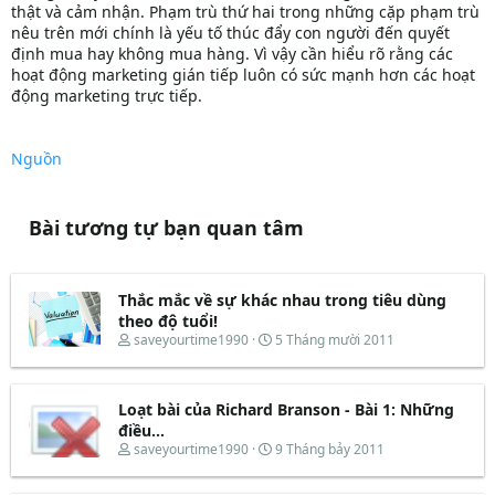
thật và cảm nhận. Phạm trù thứ hai trong những cặp phạm trù
nêu trên mới chính là yếu tố thúc đẩy con người đến quyết
định mua hay không mua hàng. Vì vậy cần hiểu rõ rằng các
hoạt động marketing gián tiếp luôn có sức mạnh hơn các hoạt
động marketing trực tiếp.
Nguồn
Bài tương tự bạn quan tâm
Thắc mắc về sự khác nhau trong tiêu dùng
theo độ tuổi!
T
N
saveyourtime1990
5 Tháng mười 2011
h
g
r
à
e
y
Loạt bài của Richard Branson - Bài 1: Những
a
b
d
ắ
điều...
s
t
T
N
saveyourtime1990
9 Tháng bảy 2011
t
đ
h
g
a
ầ
r
à