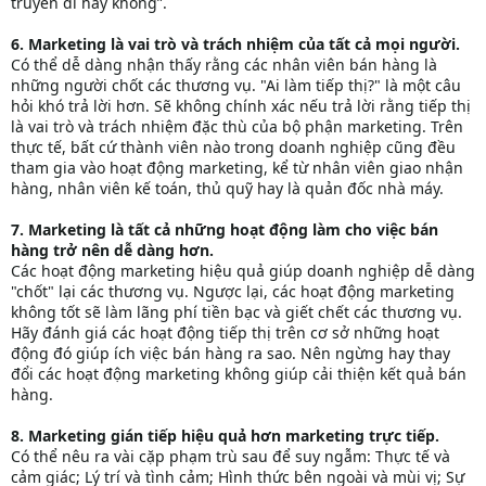
truyền đi hay không”.
6. Marketing là vai trò và trách nhiệm của tất cả mọi người.
Có thể dễ dàng nhận thấy rằng các nhân viên bán hàng là
những người chốt các thương vụ. "Ai làm tiếp thị?" là một câu
hỏi khó trả lời hơn. Sẽ không chính xác nếu trả lời rằng tiếp thị
là vai trò và trách nhiệm đặc thù của bộ phận marketing. Trên
thực tế, bất cứ thành viên nào trong doanh nghiệp cũng đều
tham gia vào hoạt động marketing, kể từ nhân viên giao nhận
hàng, nhân viên kế toán, thủ quỹ hay là quản đốc nhà máy.
7. Marketing là tất cả những hoạt động làm cho việc bán
hàng trở nên dễ dàng hơn.
Các hoạt động marketing hiệu quả giúp doanh nghiệp dễ dàng
"chốt" lại các thương vụ. Ngược lại, các hoạt động marketing
không tốt sẽ làm lãng phí tiền bạc và giết chết các thương vụ.
Hãy đánh giá các hoạt động tiếp thị trên cơ sở những hoạt
động đó giúp ích việc bán hàng ra sao. Nên ngừng hay thay
đổi các hoạt động marketing không giúp cải thiện kết quả bán
hàng.
8. Marketing gián tiếp hiệu quả hơn marketing trực tiếp.
Có thể nêu ra vài cặp phạm trù sau để suy ngẫm: Thực tế và
cảm giác; Lý trí và tình cảm; Hình thức bên ngoài và mùi vị; Sự