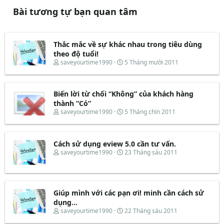
Bài tương tự bạn quan tâm
Thắc mắc về sự khác nhau trong tiêu dùng
theo độ tuổi!
T
N
saveyourtime1990
5 Tháng mười 2011
h
g
r
à
e
y
Biến lời từ chối “Không” của khách hàng
a
b
d
ắ
thành “Có”
s
t
T
N
saveyourtime1990
5 Tháng chín 2011
t
đ
h
g
a
ầ
r
à
r
u
e
y
t
Cách sử dụng eview 5.0 cần tư vấn.
a
b
e
d
ắ
T
N
saveyourtime1990
23 Tháng sáu 2011
r
s
t
h
g
t
đ
r
à
a
ầ
e
y
r
u
a
b
t
d
ắ
Giúp mình với các pạn ơi! minh cần cách sử
e
s
t
dụng...
r
t
đ
T
N
saveyourtime1990
22 Tháng sáu 2011
a
ầ
h
g
r
u