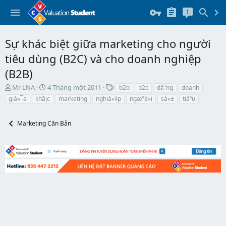
Sự khác biệt giữa marketing cho người
tiêu dùng (B2C) và cho doanh nghiệp
(B2B)
T
N
T
Mr LNA
4 Tháng một 2011
b2b
b2c
dã¹ng
doanh
h
g
h
giá»¯a
khã¡c
marketing
nghiá»‡p
ngæ°á»i
sá»±
tiãªu
r
à
ẻ
e
y
a
b
Marketing Căn Bản
d
ắ
s
t
t
đ
a
ầ
r
u
t
e
r