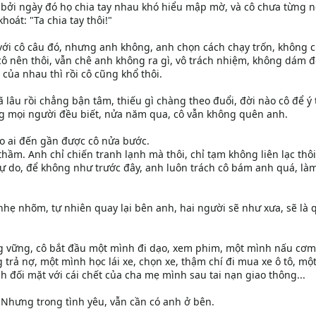
, bởi ngày đó họ chia tay nhau khó hiểu mập mờ, và cô chưa từng 
oát: "Ta chia tay thôi!"
 với cô câu đó, nhưng anh không, anh chọn cách chạy trốn, không c
ô nên thôi, vẫn chê anh không ra gì, vô trách nhiệm, không dám đ
 của nhau thì rồi cô cũng khổ thôi.
 lâu rồi chẳng bận tâm, thiếu gì chàng theo đuổi, đời nào cô để ý 
g mọi người đều biết, nửa năm qua, cô vẫn không quên anh.
o ai đến gần được cô nửa bước.
hầm. Anh chỉ chiến tranh lạnh mà thôi, chỉ tạm không liên lạc thôi,
tự do, để không như trước đây, anh luôn trách cô bám anh quá, là
y nhẹ nhõm, tự nhiên quay lại bên anh, hai người sẽ như xưa, sẽ là
ng vững, cô bắt đầu một mình đi dạo, xem phim, một mình nấu cơ
trả nợ, một mình học lái xe, chọn xe, thậm chí đi mua xe ô tô, mộ
h đối mặt với cái chết của cha mẹ mình sau tai nạn giao thông...
Nhưng trong tình yêu, vẫn cần có anh ở bên.