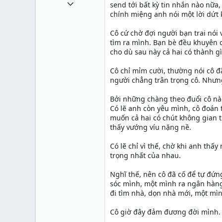
1 Tháng mười một 2010
send tới bất kỳ tin nhắn nào nữa
chính miệng anh nói một lời dứt kh
49,065
13
Cô cứ chờ đợi người bạn trai nói
tìm ra mình. Bạn bè đều khuyên c
38
cho dù sau này cả hai có thành gì
Cô chỉ mỉm cười, thường nói cô đã
người chẳng trân trọng cô. Nhưn
Bởi những chàng theo đuổi cô nà
Có lẽ anh còn yêu mình, cô đoán t
muốn cả hai có chút không gian 
thấy vướng víu nặng nề.
Có lẽ chỉ vì thế, chờ khi anh thấ
trọng nhất của nhau.
Nghĩ thế, nên cô đã cố để tự đứ
sóc mình, một mình ra ngân hàng 
đi tìm nhà, dọn nhà mới, một mìn
Cô giờ đây đảm đương đời mình. 