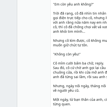
"Em còn yêu anh không?"
Trời đã rạng, cô đã nhìn tin nhắn
gọi điện trực tiếp cho cô, nhưng 
với anh rằng nửa năm nay em nhớ
cô, thì cô đã chống chọi vất vả 
anh khỏi tim mình...
Nhưng cô kìm được, cô không muố
muốn giữ chút tự tôn.
"Không còn yêu!"
Cô mỉm cười bấm ba chữ, reply.
Sau đó, cô cứ chờ anh gọi lại cầ
chuông cửa, rồi khi cửa mở anh đ
anh đã từng sai lầm, rồi sau anh 
Nhưng, ngày nối ngày, tháng nối t
về người yêu cũ.
Một ngày, từ bạn thân của anh, c
từng quen.