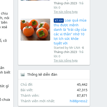
Tháng chín 2023
Trả
lời: 0
Tin tức tổng hợp
 chịu
h, nói
Loại quả mùa
KT-XH
ở bên
thu được mệnh
h xoá
danh là “trái cây của
các vị thần” nhờ 10
lợi ích sức khỏe
, cô
tuyệt vời
Started by Mr LNA
6
Tháng chín 2023
Trả
lời: 0
Tin tức tổng hợp
hấn
nh biết
Thống kê diễn đàn
Chủ đề
45,442
tức gì
Bài viết
47,315
Thành viên
87,871
cô chưa
Thành viên mới nhất
hi88press2