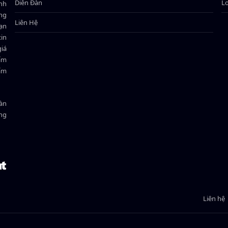
Diễn Đàn
L
ành
ông
Liên Hệ
bạn
in
giá
hẩm
hẩm
oàn
ồng
Liên hệ