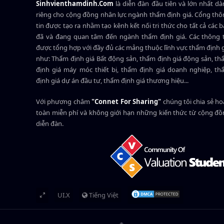
Sinhvienthamdinh.Com
là diễn đàn đầu tiên và lớn nhất d
riêng cho cộng đồng nhân lực ngành
thẩm định giá
. Cổng th
tin được tạo ra nhằm tạo kênh kết nối tri thức cho tất cả các 
đã và đang quan tâm đến ngành thẩm định giá. Các thông t
được tổng hợp với đầy đủ các mảng thuộc lĩnh vực thẩm định 
như: Thẩm định giá Bất động sản, thẩm định giá động sản, t
định giá máy móc thiết bị, thẩm định giá doanh nghiệp, t
định giá dự án đầu tư, thẩm định giá thương hiệu...
Với phương châm
"Connet For Sharing"
chúng tôi chia sẻ h
toàn miễn phí và không giới hạn những kiến thức từ cộng đ
diễn đàn.
UI.X
Tiếng Việt