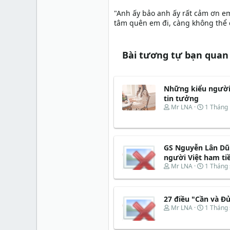
"Anh ấy bảo anh ấy rất cảm ơn e
tâm quên em đi, càng không thể ch
Bài tương tự bạn quan
Những kiểu người
tin tưởng
T
N
Mr LNA
1 Tháng
h
g
r
à
e
y
a
b
GS Nguyễn Lân Dũn
d
ắ
s
t
người Việt ham tiề
t
đ
T
N
Mr LNA
1 Tháng
a
ầ
h
g
r
u
r
à
t
e
y
e
27 điều "Cần và Đ
a
b
r
d
ắ
T
N
Mr LNA
1 Tháng
s
t
h
g
t
đ
r
à