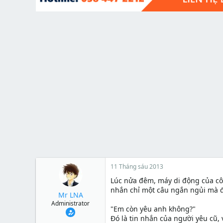
t
e
r
11 Tháng sáu 2013
Lúc nửa đêm, máy di động của cô 
nhắn chỉ một câu ngắn ngủi mà đ
Mr LNA
Administrator
"Em còn yêu anh không?"
Đó là tin nhắn của người yêu cũ,