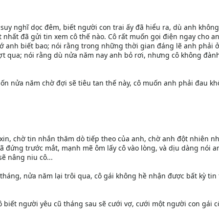
 suy nghĩ dọc đêm, biết người con trai ấy đã hiểu ra, dù anh không
ít nhất đã gửi tin xem cô thế nào. Cô rất muốn gọi điện ngay cho an
 anh biết bao; nói rằng trong những thời gian đáng lẽ anh phải 
vượt qua; nói rằng dù nửa năm nay anh bỏ rơi, nhưng cô không đàn
n nửa năm chờ đợi sẽ tiêu tan thế này, cô muốn anh phải đau khổ
u xin, chờ tin nhắn thăm dò tiếp theo của anh, chờ anh đột nhiên n
ã đứng trước mắt, mạnh mẽ ôm lấy cô vào lòng, và dịu dàng nói a
sẽ nâng niu cô...
háng, nửa năm lại trôi qua, cô gái không hề nhận được bất kỳ tin 
ô biết người yêu cũ tháng sau sẽ cưới vợ, cưới một người con gái 