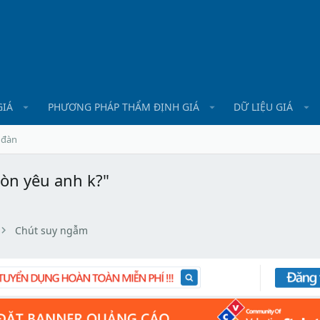
GIÁ
PHƯƠNG PHÁP THẨM ĐỊNH GIÁ
DỮ LIỆU GIÁ
 đàn
còn yêu anh k?"
Chút suy ngẫm