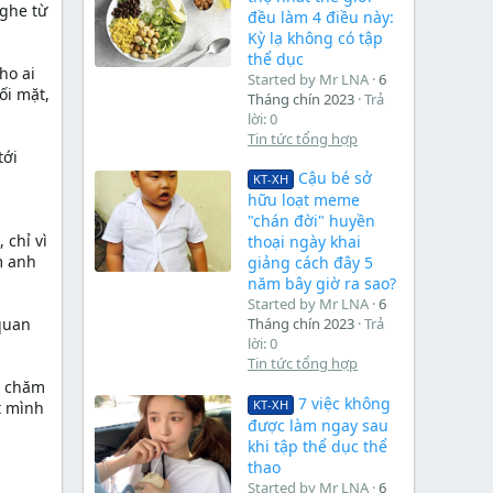
nghe từ
đều làm 4 điều này:
Kỳ lạ không có tập
thể dục
ho ai
Started by Mr LNA
6
ối mặt,
Tháng chín 2023
Trả
lời: 0
Tin tức tổng hợp
tới
Cậu bé sở
KT-XH
hữu loạt meme
"chán đời" huyền
 chỉ vì
thoại ngày khai
m anh
giảng cách đây 5
năm bây giờ ra sao?
Started by Mr LNA
6
 quan
Tháng chín 2023
Trả
lời: 0
Tin tức tổng hợp
m chăm
7 việc không
KT-XH
t mình
được làm ngay sau
khi tập thể dục thể
thao
Started by Mr LNA
6