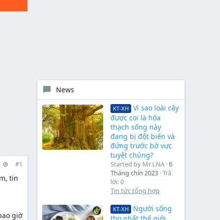
News
Vì sao loài cây
KT-XH
được coi là hóa
thạch sống này
đang bị đột biến và
đứng trước bờ vực
tuyệt chủng?
Started by Mr LNA
6
#1
Tháng chín 2023
Trả
m, tin
lời: 0
Tin tức tổng hợp
Người sống
KT-XH
bao giờ
thọ nhất thế giới