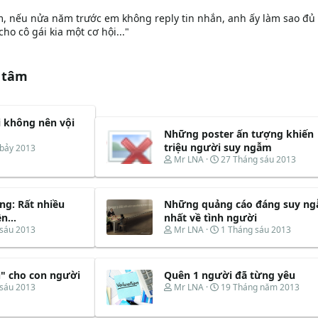
m, nếu nửa năm trước em không reply tin nhắn, anh ấy làm sao đủ
o cô gái kia một cơ hội..."
 tâm
 không nên vội
Những poster ấn tượng khiến
triệu người suy ngẫm
 bảy 2013
T
N
Mr LNA
27 Tháng sáu 2013
h
g
r
à
e
y
g: Rất nhiều
Những quảng cáo đáng suy n
a
b
d
ắ
n...
nhất về tình người
s
t
T
N
 sáu 2013
Mr LNA
1 Tháng sáu 2013
t
đ
h
g
a
ầ
r
à
r
u
e
y
t
ủ" cho con người
Quên 1 người đã từng yêu
a
b
e
d
ắ
T
N
 sáu 2013
Mr LNA
19 Tháng năm 2013
r
s
t
h
g
t
đ
r
à