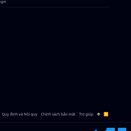
ogin
Quy định và Nội quy
Chính sách bảo mật
Trợ giúp
R
S
S