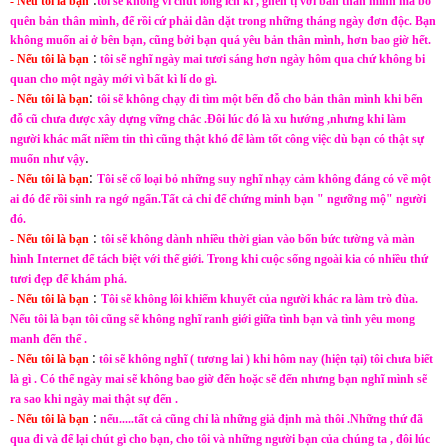
- Nếu tôi là bạn
tôi sẽ không vì chút lòng ích kỉ , ghen tị với bản thân mình mà bỏ
quên bản thân mình, để rồi cứ phải dằn dặt trong những tháng ngày đơn độc. Bạn
không muốn ai ở bên bạn, cũng bởi bạn quá yêu bản thân mình, hơn bao giờ hết.
:
- Nếu tôi là bạn
tôi sẽ nghĩ ngày mai tươi sáng hơn ngày hôm qua chứ không bi
quan cho một ngày mới vì bất kì lí do gì.
:
- Nếu tôi là bạn
tôi sẽ không chạy đi tìm một bến đỗ cho bản thân mình khi bến
đỗ cũ chưa được xây dựng vững chắc .Đôi lúc đó là xu hướng ,nhưng khi làm
người khác mất niềm tin thì cũng thật khó để làm tốt công việc dù bạn có thật sự
.
muốn như vậy
:
- Nếu tôi là bạn
Tôi sẽ cố loại bỏ những suy nghĩ nhạy cảm không đáng có về một
ai đó để rồi sinh ra ngớ ngẩn.Tất cả chỉ để chứng minh bạn " ngưỡng mộ" người
đó.
:
- Nếu tôi là bạn
tôi sẽ không dành nhiều thời gian vào bốn bức tường và màn
hình Internet để tách biệt với thế giới. Trong khi cuộc sống ngoài kia có nhiều thứ
tươi đẹp để khám phá.
:
- Nếu tôi là bạn
Tôi sẽ không lôi khiếm khuyết của người khác ra làm trò đùa.
Nếu tôi là bạn tôi cũng sẽ không nghĩ ranh giới giữa tình bạn và tình yêu mong
manh đến thế .
:
- Nếu tôi là bạn
tôi sẽ không nghĩ ( tương lai ) khi hôm nay (hiện tại) tôi chưa biết
là gì . Có thể ngày mai sẽ không bao giờ đến hoặc sẽ đến nhưng bạn nghĩ mình sẽ
ra sao khi ngày mai thật sự đến .
:
- Nếu tôi là bạn
nếu.....tất cả cũng chỉ là những giả định mà thôi .Những thứ đã
qua đi và để lại chút gì cho bạn, cho tôi và những người bạn của chúng ta , đôi lúc