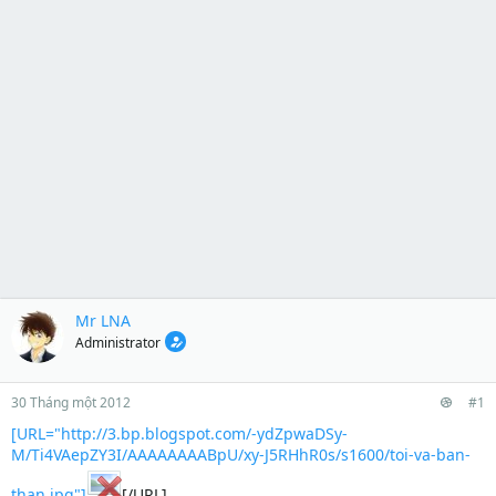
Mr LNA
Administrator
30 Tháng một 2012
#1
[URL="http://3.bp.blogspot.com/-ydZpwaDSy-
M/Ti4VAepZY3I/AAAAAAAABpU/xy-J5RHhR0s/s1600/toi-va-ban-
than.jpg"]
[/URL]