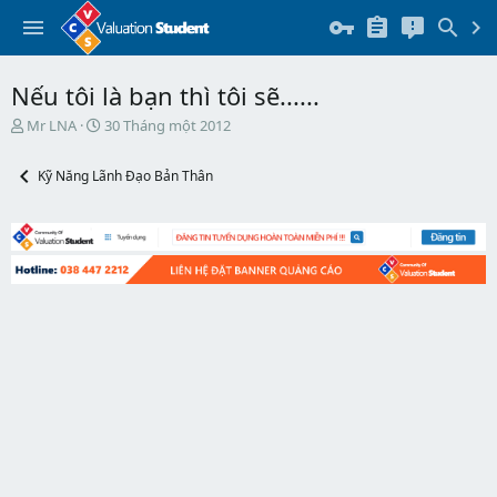
Nếu tôi là bạn thì tôi sẽ......
T
N
Mr LNA
30 Tháng một 2012
h
g
r
à
Kỹ Năng Lãnh Đạo Bản Thân
e
y
a
b
d
ắ
s
t
t
đ
a
ầ
r
u
t
e
r