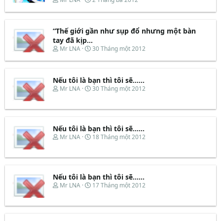
h
g
r
à
e
y
“Thế giới gần như sụp đổ nhưng một bàn
a
b
d
ắ
tay đã kịp...
s
t
T
N
Mr LNA
30 Tháng một 2012
t
đ
h
g
a
ầ
r
à
r
u
e
y
t
Nếu tôi là bạn thì tôi sẽ......
a
b
e
d
ắ
T
N
Mr LNA
30 Tháng một 2012
r
s
t
h
g
t
đ
r
à
a
ầ
e
y
r
u
a
b
t
d
ắ
Nếu tôi là bạn thì tôi sẽ......
e
s
t
T
N
Mr LNA
18 Tháng một 2012
r
t
đ
h
g
a
ầ
r
à
r
u
e
y
t
a
b
e
d
ắ
Nếu tôi là bạn thì tôi sẽ......
r
s
t
T
N
Mr LNA
17 Tháng một 2012
t
đ
h
g
a
ầ
r
à
r
u
e
y
t
a
b