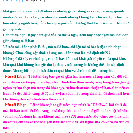
Một giả định để ai đó chợt nhận ra những gì đã , đang và sẽ xảy ra xung quanh
mình với cái nhìn khác, cái nhìn cho mình nhưng không hẳn cho mình, để hiểu rõ
hơn những người bạn, dẫu cho mọi người vẫn thường thốt lên : Giá mà.....Khi thứ
gì đó qua đi.
Còn tôi và bạn , ngày hôm qua vẫn có thể là ngày hôm nay hoặc ngày mai bởi đơn
giản chúng ta là bạn.
Và nếu tôi không phải là tôi , mà tôi là bạn...thì liệu tôi có hành động như bạn
không? Chắc cũng vậy thôi, nhưng sao không một lần giả định nhỉ???
Những gì đã xảy ra cho bạn , cho tôi hay bất kì ai khác ,tất cả giờ chỉ là quá khứ.
Một quá khứ không bao giờ tìm lại được, một tương lai không thể nào xác định
được. Nhưng hiện tại thì bắt đầu từ quá khứ và là cầu nối đến tương lai.
:
- Nếu tôi là bạn
Tôi sẽ không bao giờ cố giấu hay kìm nén những cảm xúc đối với
ai đó để rồi suốt ngày phải chạy chốn chính bản thân mình, cùng hàng trăm ,hàng
nghìn sự lựa chọn mà trong đó không có sự lựa chọn nào thuộc về bạn. Còn nếu vì
lí do nào đó, thì tôi cũng sẽ đặt nó ở vị trí sâu nhất trong tâm hồn để thoải mái hơn
khi đương đầu với chính bản thân mình.
:
- Nếu tôi là bạn
Tôi sẽ không bao giờ trách bạn mình là "Đồ tồi...." Bởi chỉ lí do
mà chỉ bạn mới biết.Dẫu rằng nó sẽ được bỏ qua nhưng nó giống như một hố sâu
vô hình được dựng lên mà không cách nào vượt qua được. Một chiếc cốc thủy tinh
đã vỡ thì làm sao có thể hàn gắn như lúc ban đầu, dù người thợ có khéo léo đến cỡ
nào .
: