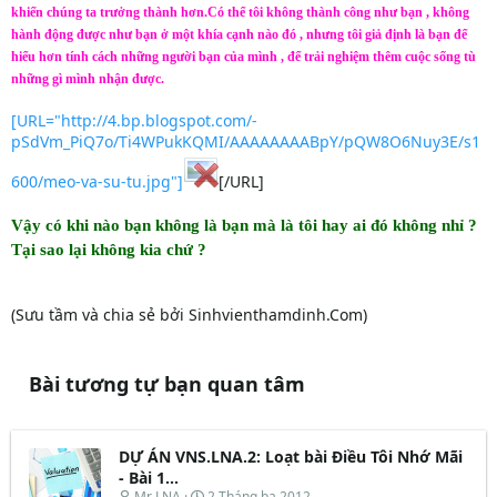
khiến chúng ta trưởng thành hơn.Có thể tôi không thành công như bạn , không
hành động được như bạn ở một khía cạnh nào đó , nhưng tôi giả định là bạn để
hiểu hơn tính cách những người bạn của mình , để trải nghiệm thêm cuộc sống tù
những gì mình nhận được.
[URL="http://4.bp.blogspot.com/-
pSdVm_PiQ7o/Ti4WPukKQMI/AAAAAAAABpY/pQW8O6Nuy3E/s1
600/meo-va-su-tu.jpg"]
[/URL]
Vậy có khi nào bạn không là bạn mà là tôi hay ai đó không nhỉ ?
Tại sao lại không kia chứ ?
(Sưu tầm và chia sẻ bởi Sinhvienthamdinh.Com)
Bài tương tự bạn quan tâm
DỰ ÁN VNS.LNA.2: Loạt bài Điều Tôi Nhớ Mãi
- Bài 1...
T
N
Mr LNA
2 Tháng ba 2012