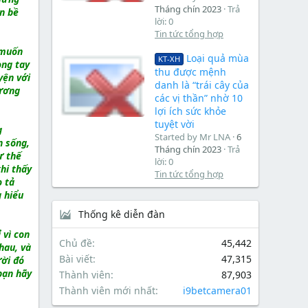
Tháng chín 2023
Trả
n bề
lời: 0
Tin tức tổng hợp
 muốn
Loại quả mùa
KT-XH
ong tay
thu được mệnh
yện với
danh là “trái cây của
hương
các vị thần” nhờ 10
lợi ích sức khỏe
tuyệt vời
g
Started by Mr LNA
6
n sống,
Tháng chín 2023
Trả
ư thế
lời: 0
hi thấy
Tin tức tổng hợp
o tả
 hiểu
Thống kê diễn đàn
 vì con
Chủ đề
45,442
hau, và
Bài viết
47,315
ười đó
bạn hãy
Thành viên
87,903
Thành viên mới nhất
i9betcamera01