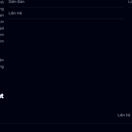
Diễn Đàn
L
ành
ông
Liên Hệ
bạn
in
giá
hẩm
hẩm
oàn
ồng
Liên hệ