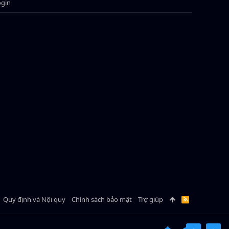
ogin
Quy định và Nội quy
Chính sách bảo mật
Trợ giúp
R
S
S