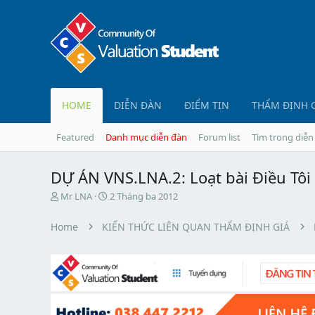
HOME
DIỄN ĐÀN
ĐIỂM TIN
THẨM ĐỊNH 
Featured
Danh mục diễn đàn
Forum list
Tìm trong diễn
DỰ ÁN VNS.LNA.2: Loạt bài Điều Tôi 
T
N
Mr LNA
2 Tháng ba 2012
h
g
r
à
Home
KIẾN THỨC LIÊN QUAN THẨM ĐỊNH GIÁ
e
y
a
b
d
ắ
s
t
t
đ
a
ầ
r
u