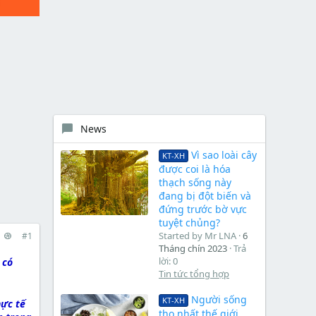
News
Vì sao loài cây
KT-XH
được coi là hóa
thạch sống này
đang bị đột biến và
đứng trước bờ vực
tuyệt chủng?
Started by Mr LNA
6
#1
Tháng chín 2023
Trả
lời: 0
 có
Tin tức tổng hợp
Người sống
KT-XH
hực tế
thọ nhất thế giới