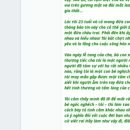
vui trên gương mặt và đôi mắt lo
gia thất…
Lúc tôi 23 tuổi và có mang đứa co
thông báo tin này cho cả thế giới 
một đứa cháu trai. Phải đến khi ấ
nhau và hiểu nhau! Tôi bất chợt nh
yêu và lo lăng cho cuộc sống hôn 
Vào ngày lễ tang của cha, bà con x
thương tiếc cha tôi là một người n
người đã tâm sự với họ rất nhiều 
nào, rằng tôi là một con bé nghịc
tôi may mắn gặp được một tấm chồ
xiết khi người ẵm trên tay đứa ch
hết tình thương và tấm lòng của 
Tôi cảm thấy mình đã lỡ để mất r
bé ngốc nghếch – tôi – thì làm sa
cách bày tỏ tình cảm khác nhau n
có ý nghĩa đối với cuộc đời bạn nh
cứ viết ra! Hãy làm như vậy đi, đi