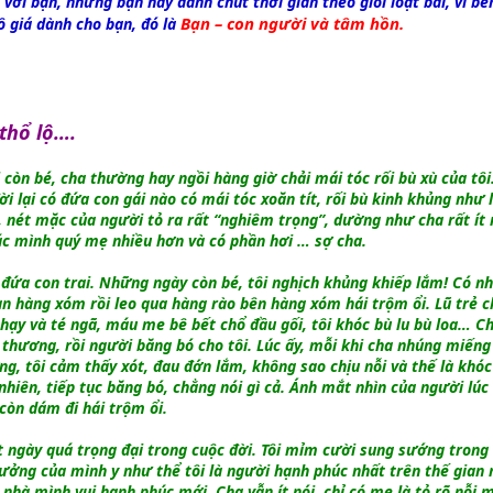
 với bạn, nhưng bạn hãy dành chút thời gian theo giỏi loạt bài, vì bê
Bạn – con người và tâm hồn.
ô giá dành cho bạn, đó là
thổ lộ….
 còn bé, cha thường hay ngồi hàng giờ chải mái tóc rối bù xù của tôi
 lại có đứa con gái nào có mái tóc xoăn tít, rối bù kinh khủng như l
, nét mặc của người tỏ ra rất “nghiêm trọng”, dường như cha rất ít 
ác mình quý mẹ nhiều hơn và có phần hơi … sợ cha.
 đứa con trai. Những ngày còn bé, tôi nghịch khủng khiếp lắm! Có n
 bạn hàng xóm rồi leo qua hàng rào bên hàng xóm hái trộm ổi. Lũ trẻ 
chạy và té ngã, máu me bê bết chổ đầu gối, tôi khóc bù lu bù loa… C
t thương, rồi người băng bó cho tôi. Lúc ấy, mỗi khi cha nhúng miến
g, tôi cảm thấy xót, đau đớn lắm, không sao chịu nỗi và thế là khóc 
hiên, tiếp tục băng bó, chẳng nói gì cả. Ánh mắt nhìn của người lúc
còn dám đi hái trộm ổi.
ột ngày quá trọng đại trong cuộc đời. Tôi mỉm cười sung sướng trong
 tưởng của mình y như thể tôi là người hạnh phúc nhất trên thế gian 
ề nhà mình vui hạnh phúc mới. Cha vẫn ít nói, chỉ có mẹ là tỏ rõ nỗi