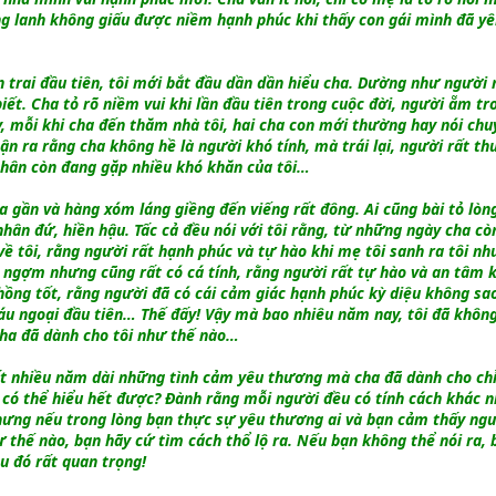
ng lanh không giấu được niềm hạnh phúc khi thấy con gái mình đã yê
n trai đầu tiên, tôi mới bắt đầu dần dần hiểu cha. Dường như người
biết. Cha tỏ rõ niềm vui khi lần đầu tiên trong cuộc đời, người ẵm tr
y, mỗi khi cha đến thăm nhà tôi, hai cha con mới thường hay nói chu
ận ra rằng cha không hề là người khó tính, mà trái lại, người rất t
nhân còn đang gặp nhiều khó khăn của tôi…
a gần và hàng xóm láng giềng đến viếng rất đông. Ai cũng bài tỏ lòn
hân đứ, hiền hậu. Tấc cả đều nói với tôi rằng, từ những ngày cha cò
về tôi, rằng người rất hạnh phúc và tự hào khi mẹ tôi sanh ra tôi nh
h ngợm nhưng cũng rất có cá tính, rằng người rất tự hào và an tâm k
ng tốt, rằng người đã có cái cảm giác hạnh phúc kỳ diệu không sa
áu ngoại đầu tiên… Thế đấy! Vậy mà bao nhiêu năm nay, tôi đã không
cha đã dành cho tôi như thế nào…
ất nhiều năm dài những tình cảm yêu thương mà cha đã dành cho chỉ
o có thể hiểu hết được? Đành rằng mỗi người đều có tính cách khác n
hưng nếu trong lòng bạn thực sự yêu thương ai và bạn cảm thấy ng
ư thế nào, bạn hãy cứ tìm cách thổ lộ ra. Nếu bạn không thể nói ra, 
ều đó rất quan trọng!