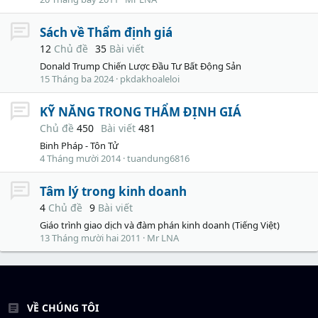
Sách về Thẩm định giá
12
Chủ đề
35
Bài viết
Donald Trump Chiến Lược Đầu Tư Bất Động Sản
15 Tháng ba 2024
pkdakhoaleloi
KỸ NĂNG TRONG THẨM ĐỊNH GIÁ
Chủ đề
450
Bài viết
481
Binh Pháp - Tôn Tử
4 Tháng mười 2014
tuandung6816
Tâm lý trong kinh doanh
4
Chủ đề
9
Bài viết
Giáo trình giao dịch và đàm phán kinh doanh (Tiếng Việt)
13 Tháng mười hai 2011
Mr LNA
VỀ CHÚNG TÔI