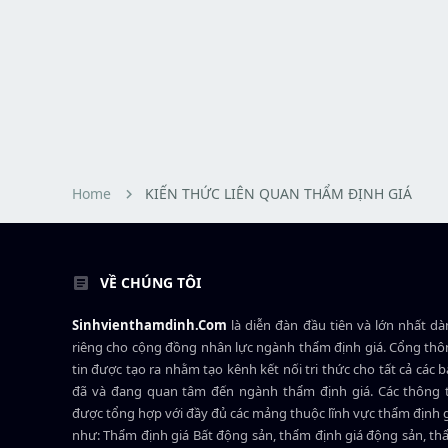
Home
KIẾN THỨC LIÊN QUAN THẨM ĐỊNH GIÁ
VỀ CHÚNG TÔI
Sinhvienthamdinh.Com
là diễn đàn đầu tiên và lớn nhất d
riêng cho cộng đồng nhân lực ngành
thẩm định giá
. Cổng th
tin được tạo ra nhằm tạo kênh kết nối tri thức cho tất cả các 
đã và đang quan tâm đến ngành thẩm định giá. Các thông t
được tổng hợp với đầy đủ các mảng thuộc lĩnh vực thẩm định 
như: Thẩm định giá Bất động sản, thẩm định giá động sản, t