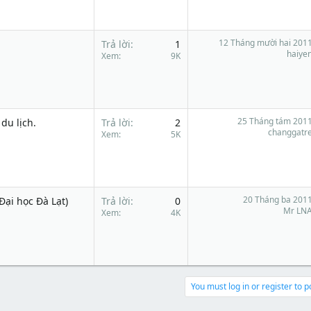
12 Tháng mười hai 201
Trả lời
1
haiye
Xem
9K
25 Tháng tám 201
du lịch.
Trả lời
2
changgatr
Xem
5K
20 Tháng ba 201
Đại học Đà Lạt)
Trả lời
0
Mr LN
Xem
4K
You must log in or register to p