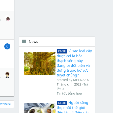
1
n
News
1
C
e
Vì sao loài cây
KT-XH
được coi là hóa
thạch sống này
đang bị đột biến và
đứng trước bờ vực
1
tuyệt chủng?
A
Started by Mr LNA
6
Tháng chín 2023
Trả
lời: 0
Tin tức tổng hợp
Người sống
KT-XH
ost here.
thọ nhất thế giới
đều làm 4 điều này: