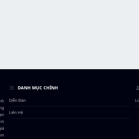
DANH MỤC CHÍNH
Diễn Đàn
L
ành
ông
Liên Hệ
bạn
in
giá
hẩm