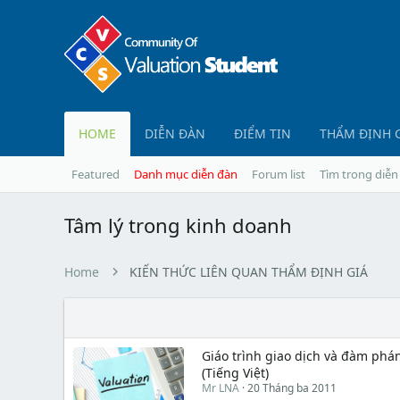
HOME
DIỄN ĐÀN
ĐIỂM TIN
THẨM ĐỊNH 
Featured
Danh mục diễn đàn
Forum list
Tìm trong diễn
Tâm lý trong kinh doanh
Home
KIẾN THỨC LIÊN QUAN THẨM ĐỊNH GIÁ
Giáo trình giao dịch và đàm phá
(Tiếng Việt)
Mr LNA
20 Tháng ba 2011