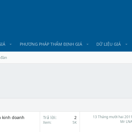
GIÁ
PHƯƠNG PHÁP THẨM ĐỊNH GIÁ
DỮ LIỆU GIÁ
 đàn
13 Tháng mười hai 201
n kinh doanh
Trả lời
2
Mr LN
Xem
5K