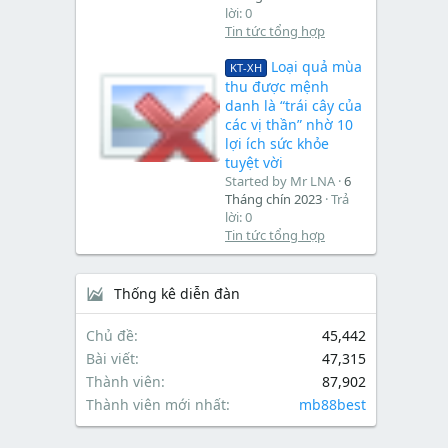
lời: 0
Tin tức tổng hợp
Loại quả mùa
KT-XH
thu được mệnh
danh là “trái cây của
các vị thần” nhờ 10
lợi ích sức khỏe
tuyệt vời
Started by Mr LNA
6
Tháng chín 2023
Trả
lời: 0
Tin tức tổng hợp
Thống kê diễn đàn
Chủ đề
45,442
Bài viết
47,315
Thành viên
87,902
Thành viên mới nhất
mb88best