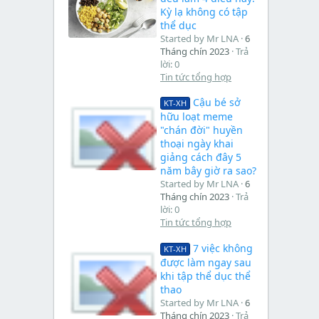
Kỳ lạ không có tập
thể dục
Started by Mr LNA
6
Tháng chín 2023
Trả
lời: 0
Tin tức tổng hợp
Cậu bé sở
KT-XH
hữu loạt meme
"chán đời" huyền
thoại ngày khai
giảng cách đây 5
năm bây giờ ra sao?
Started by Mr LNA
6
Tháng chín 2023
Trả
lời: 0
Tin tức tổng hợp
7 việc không
KT-XH
được làm ngay sau
khi tập thể dục thể
thao
Started by Mr LNA
6
Tháng chín 2023
Trả