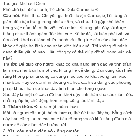
Tác giả: Michael Crom
Phó chủ tịch điều hành, Tổ chức Dale Carnegie ®
Câu hỏi:
Kính thưa Chuyên gia huấn luyện Carnegie,Tôi từng là
giám đốc bậc trung trong nhiều năm, và chưa hề gặp khó khăn
trong việc dẫn dắt nhân viên của mình. Nhưng gần đây tôi được
thăng chức thành giám đốc khu vực. Kể từ đó, tôi luôn phải vất vả
tìm cách khơi gợi lòng nhiệt thành và năng lực của các giám đốc
khác để giúp họ lãnh đạo nhân viên hiệu quả. Tôi không rõ mình
đang thiếu yếu tố nào. Liệu công ty có thể giúp đỡ tôi trong vấn đề
này?
Trả lời:
Để giúp cho người khác có khả năng lãnh đạo và tinh thần
làm việc như bạn là một việc không hề dễ dàng. Bạn cũng cần hiểu
rằng không phải ai cũng có cùng mục tiêu và khát vọng làm việc
như bạn. Hãy có cái nhìn thoáng và học cách sử dụng các phương
pháp khác nhau để khơi dậy tinh thần cho từng người.
Sau đây là một số cách để bạn khơi dậy tinh thần cho các giám đốc
nhằm giúp họ chủ động hơn trong công tác lãnh đạo.
1. Thách thức.
Đưa ra một thách thức.
Một số người cần một thách thức cụ thể để thúc đẩy họ. Bằng cách
này bạn cũng tạo ra các mục tiêu rõ ràng và có khả năng đánh giá
được để các giám đốc hướng tới.
2. Yêu cầu nhân viên có động cơ tốt.