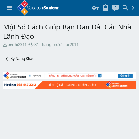
Một Số Cách Giúp Bạn Dẫn Dắt Các Nhà
Lãnh Đạo
T
N
benhi2311
31 Tháng mười hai 2011
h
g
r
à
Kỹ Năng Khác
e
y
a
b
d
ắ
s
t
t
đ
a
ầ
r
u
t
e
r