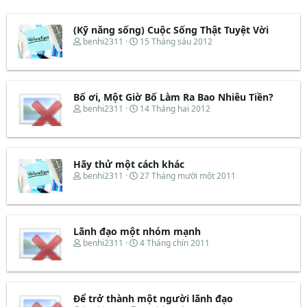
(Kỹ năng sống) Cuộc Sống Thật Tuyệt Vời
T
N
benhi2311
15 Tháng sáu 2012
h
g
r
à
e
y
a
b
d
ắ
Bố ơi, Một Giờ Bố Làm Ra Bao Nhiêu Tiền?
s
t
T
N
benhi2311
14 Tháng hai 2012
t
đ
h
g
a
ầ
r
à
r
u
e
y
t
a
b
e
d
ắ
Hãy thử một cách khác
r
s
t
T
N
benhi2311
27 Tháng mười một 2011
t
đ
h
g
a
ầ
r
à
r
u
e
y
t
a
b
e
d
ắ
Lãnh đạo một nhóm mạnh
r
s
t
T
N
benhi2311
4 Tháng chín 2011
t
đ
h
g
a
ầ
r
à
r
u
e
y
t
a
b
e
d
ắ
Để trở thành một người lãnh đạo
r