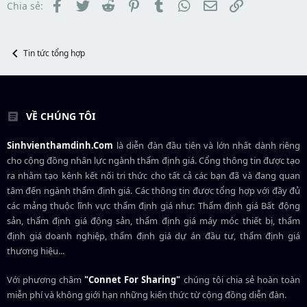
t
đ
Facebook
Twitter
Reddit
Pinterest
Tumblr
WhatsApp
Email
Link
Chia sẻ:
a
ầ
r
u
t
e
Tin tức tổng hợp
r
VỀ CHÚNG TÔI
Sinhvienthamdinh.Com
là diễn đàn đầu tiên và lớn nhất dành riêng
cho cộng đồng nhân lực ngành
thẩm định giá
. Cổng thông tin được tạo
ra nhằm tạo kênh kết nối tri thức cho tất cả các bạn đã và đang quan
tâm đến ngành thẩm định giá. Các thông tin được tổng hợp với đầy đủ
các mảng thuộc lĩnh vực thẩm định giá như: Thẩm định giá Bất động
sản, thẩm định giá động sản, thẩm định giá máy móc thiết bị, thẩm
định giá doanh nghiệp, thẩm định giá dự án đầu tư, thẩm định giá
thương hiệu...
Với phương châm
"Connet For Sharing"
chúng tôi chia sẻ hoàn toàn
miễn phí và không giới hạn những kiến thức từ cộng đồng diễn đàn.