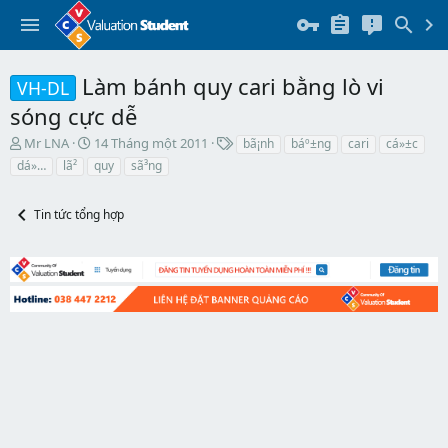
Làm bánh quy cari bằng lò vi
VH-DL
sóng cực dễ
T
N
T
Mr LNA
14 Tháng một 2011
bã¡nh
báº±ng
cari
cá»±c
h
g
h
dá»…
lã²
quy
sã³ng
r
à
ẻ
e
y
a
b
Tin tức tổng hợp
d
ắ
s
t
t
đ
a
ầ
r
u
t
e
r