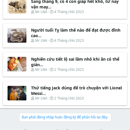
t
Sang tháng 9, có 4 con giáp hết khổ, từ nay
a
b
e
d
ắ
vận may...
r
s
t
T
N
Mr LNA
4 Tháng chín 2023
t
đ
h
g
a
ầ
r
à
r
u
e
y
t
Người tuổi Tỵ làm thế nào để đạt được đỉnh
a
b
e
d
ắ
cao...
r
s
t
T
N
Mr LNA
4 Tháng chín 2023
t
đ
h
g
a
ầ
r
à
r
u
e
y
t
Nghiên cứu tiết lộ sai lầm nhỏ khi ăn có thể
a
b
e
d
ắ
gián...
r
s
t
T
N
Mr LNA
2 Tháng chín 2023
t
đ
h
g
a
ầ
r
à
r
u
e
y
t
Thứ tiếng Jack dùng để trò chuyện với Lionel
a
b
e
d
ắ
Messi...
r
s
t
T
N
Mr LNA
2 Tháng chín 2023
t
đ
h
g
a
ầ
r
à
r
u
e
y
t
a
b
Bạn phải đăng nhập hoặc đăng ký để phản hồi tại đây.
e
d
ắ
r
s
t