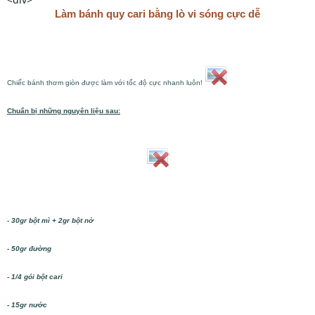
Làm bánh quy cari bằng lò vi sóng cực dễ
Chiếc bánh thơm giòn được làm với tốc độ cực nhanh luôn!
Chuẩn bị những nguyên liệu sau:
- 30gr bột mì + 2gr bột nở
- 50gr đường
- 1/4 gói bột cari
- 15gr nước