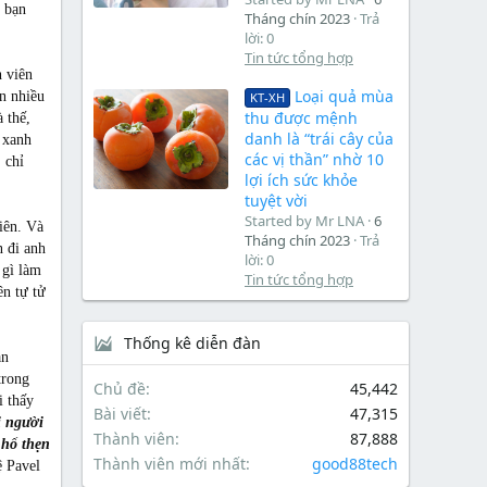
ó bạn
Tháng chín 2023
Trả
lời: 0
Tin tức tổng hợp
h viên
Loại quả mùa
ến nhiều
KT-XH
thu được mệnh
 thế,
danh là “trái cây của
 xanh
các vị thần” nhờ 10
 chỉ
lợi ích sức khỏe
tuyệt vời
Started by Mr LNA
6
iên. Và
Tháng chín 2023
Trả
n đi anh
lời: 0
 gì làm
Tin tức tổng hợp
ên tự tử
Thống kê diễn đàn
ạn
trong
Chủ đề
45,442
i thấy
Bài viết
47,315
i người
Thành viên
87,888
 hổ thẹn
Thành viên mới nhất
good88tech
ệ Pavel