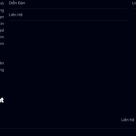
Diễn Đàn
L
ành
ông
Liên Hệ
bạn
in
giá
hẩm
hẩm
oàn
ồng
Liên hệ