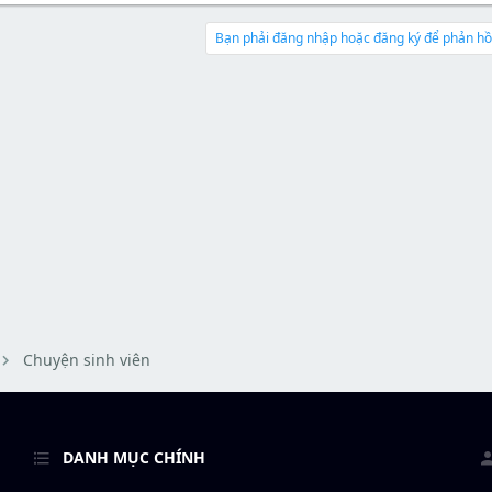
r
à
t
e
y
e
a
b
Bạn phải đăng nhập hoặc đăng ký để phản hồi
r
d
ắ
s
t
t
đ
a
ầ
r
u
t
e
r
Chuyện sinh viên
DANH MỤC CHÍNH