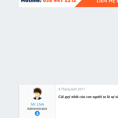
t
e
r
8 Tháng tám 2011
Cái quý nhất của con người ta là sự s
Mr LNA
Administrator