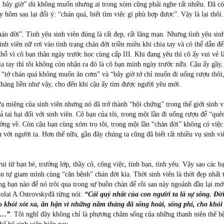
gì bây giờ” dù không muốn nhưng ai trong xóm cũng phải nghe rất nhiều. Đã c
hôm sau lại đổi ý: “chán quá, biết tìm việc gì phù hợp được”. Vậy là lại thôi.
hán đời”. Tình yêu sinh viên đúng là rất đẹp, rất lãng mạn. Nhưng tình yêu sin
inh viên nữ rơi vào tình trạng chán đời triền miên khi chia tay và có thể dẫn đ
ổ vì cô bạn thân ngày trước học cùng cấp III. Khi đang yêu thì cô ấy vui vẻ là
ia tay thì tôi không còn nhận ra đó là cô bạn mình ngày trước nữa. Cậu ấy gầy,
c “tớ chán quá không muốn ăn cơm” và “bây giờ tớ chỉ muốn đi uống rượu thôi,
háng liền như vậy, cho đến khi cậu ấy tìm được người yêu mới.
 miệng của sinh viên nhưng nó đã trở thành “hội chứng” trong thế giới sinh v
 tai hại đối với sinh viên. Cô bạn của tôi, trong một lần đi uống rượu để “quê
ường về. Còn cậu bạn cùng xóm trọ tôi, trong một lần “chán đời” không có việc
với người ta. Hơn thế nữa, gần đây chúng ta cũng đã biết rất nhiều vụ sinh vi
ui từ bạn bè, trường lớp, thầy cô, công việc, tình bạn, tình yêu. Vậy sao các b
 tự giam mình cùng “căn bệnh” chán đời kia. Thời sinh viên là thời đẹp nhất 
 bạn nào để nó trôi qua trong sự buồn chán để rồi sau này ngoảnh đầu lại mớ
kolai A.Ostrovskyđã từng nói:
“Cái quý nhất của con người ta là sự sống. Đờ
o khỏi xót xa, ân hận vì những năm tháng đã sống hoài, sống phí, cho khỏi
nh…”
. Tôi nghĩ đây không chỉ là phương châm sống của những thanh niên thế h