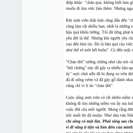
điệp khúc: “chán quá, không biết làm 
muốn đi tìm việc làm thêm. Nhưng ngay 
Khi sinh viên thất tình cũng dẫn đến “c
cũng làm rất nhiều bạn, nhất là những s
hậu quả khôn lường. Tôi đã từng phát kh
yêu đời là thế. Nhưng khi người yêu ch
xao đến khó tin. Đó là hậu quả của việ
như thế tớ mới hết buồn”. Có đến mấy t
“Chán đời” tưởng chừng như câu nói cửa
“hội chứng” này đã gây ra nhiều hậu quả
ấy” suýt chút nữa đã bị đụng xe trên đ
đã đi uống rượu và đã gây gổ đánh nhau 
cũng chỉ vì lí do “chán đời”.
Cuộc sống sinh viên có rất nhiều niềm v
không đi tìm những niềm vui ấy mà luôn
cuộc đời của mỗi người. Mong rằng đừng
tiếc nuối thì đã muộn. Như nhà văn Ni
chỉ sống có một lần. Phải sống sao ch
vì dĩ vãng ti tiện và hèn đớn của mì