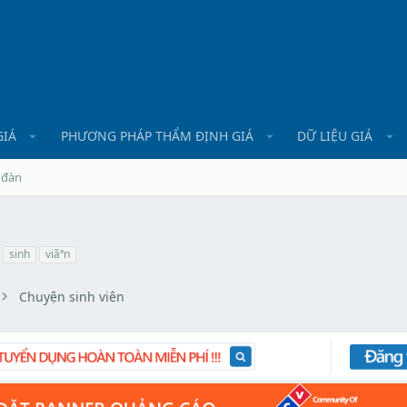
GIÁ
PHƯƠNG PHÁP THẨM ĐỊNH GIÁ
DỮ LIỆU GIÁ
 đàn
sinh
viãªn
Chuyện sinh viên