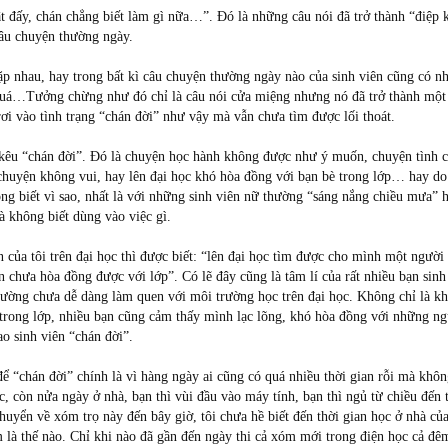
ật đấy, chán chẳng biết làm gì nữa…”. Đó là những câu nói đã trở thành “điệp 
câu chuyện thường ngày.
p nhau, hay trong bất kì câu chuyện thường ngày nào của sinh viên cũng có n
quá…Tưởng chừng như đó chỉ là câu nói cửa miệng nhưng nó đã trở thành một
rơi vào tình trạng “chán đời” như vậy mà vẫn chưa tìm được lối thoát.
n kêu “chán đời”. Đó là chuyện học hành không được như ý muốn, chuyện tình 
 chuyện không vui, hay lên đại học khó hòa đồng với bạn bè trong lớp… hay d
ng biết vì sao, nhất là với những sinh viên nữ thường “sáng nắng chiều mưa” 
mà không biết dùng vào việc gì.
 của tôi trên đại học thì được biết: “lên đại học tìm được cho mình một người
 chưa hòa đồng được với lớp”. Có lẽ đây cũng là tâm lí của rất nhiều bạn sinh
hường chưa dễ dàng làm quen với môi trường học trên đại học. Không chỉ là k
rong lớp, nhiều bạn cũng cảm thấy mình lạc lõng, khó hòa đồng với những ng
ao sinh viên “chán đời”.
 để “chán đời” chính là vì hàng ngày ai cũng có quá nhiều thời gian rỗi mà khôn
, còn nửa ngày ở nhà, bạn thì vùi đầu vào máy tính, bạn thì ngủ từ chiều đến t
uyển về xóm trọ này đến bây giờ, tôi chưa hề biết đến thời gian học ở nhà của
 là thế nào. Chỉ khi nào đã gần đến ngày thi cả xóm mới trong điện học cả đê