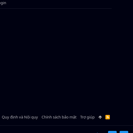
ogin
Quy định và Nội quy
Chính sách bảo mật
Trợ giúp
R
S
S