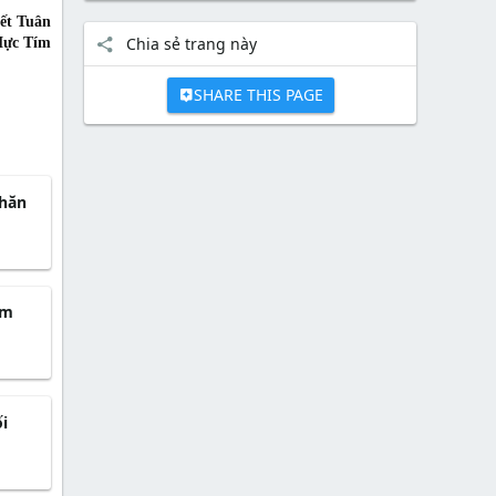
ết Tuân
Chia sẻ trang này
ực Tím​
SHARE THIS PAGE
khăn
êm
i