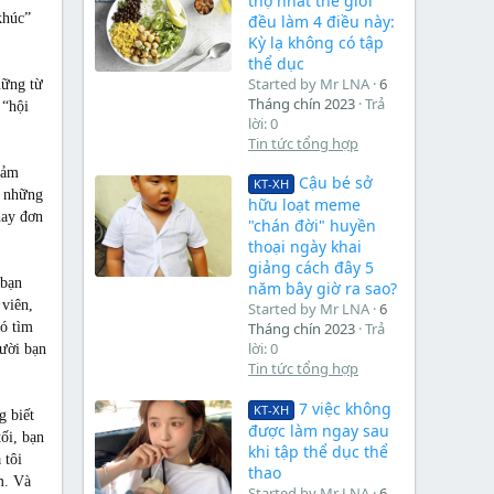
thọ nhất thế giới
khúc”
đều làm 4 điều này:
Kỳ lạ không có tập
thể dục
Started by Mr LNA
6
hững từ
Tháng chín 2023
Trả
 “hội
lời: 0
Tin tức tổng hợp
cảm
Cậu bé sở
KT-XH
o những
hữu loạt meme
hay đơn
"chán đời" huyền
thoại ngày khai
giảng cách đây 5
 bạn
năm bây giờ ra sao?
 viên,
Started by Mr LNA
6
hó tìm
Tháng chín 2023
Trả
lời: 0
ười bạn
Tin tức tổng hợp
7 việc không
KT-XH
g biết
được làm ngay sau
ối, bạn
khi tập thể dục thể
 tôi
thao
m. Và
Started by Mr LNA
6