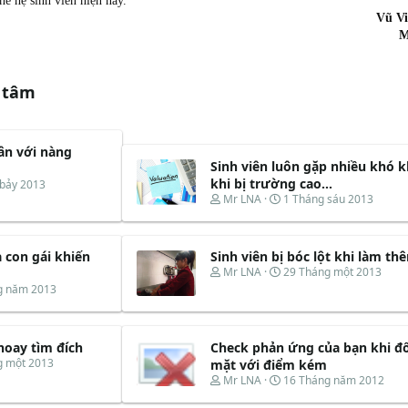
hế hệ sinh viên hiện nay.
Vũ Vi
M
 tâm
hân với nàng
Sinh viên luôn gặp nhiều khó 
khi bị trường cao...
 bảy 2013
T
N
Mr LNA
1 Tháng sáu 2013
h
g
r
à
e
y
 con gái khiến
Sinh viên bị bóc lột khi làm th
a
b
d
ắ
T
N
Mr LNA
29 Tháng một 2013
s
t
h
g
g năm 2013
t
đ
r
à
a
ầ
e
y
r
u
a
b
t
d
ắ
 hoay tìm đích
Check phản ứng của bạn khi đố
e
s
t
g một 2013
mặt với điểm kém
r
t
đ
T
N
Mr LNA
16 Tháng năm 2012
a
ầ
h
g
r
u