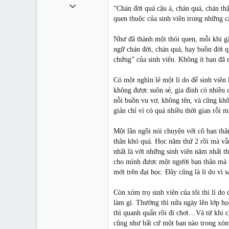
1 Tháng mười một 2010
“Chán đời quá cậu à, chán quá, chán th
49,065
quen thuộc của sinh viên trong những 
13
Như đã thành một thói quen, mỗi khi gặ
38
ngữ chán đời, chán quá, hay buồn đời 
chứng” của sinh viên. Không ít bạn đã 
Có một nghìn lẻ một lí do để sinh viê
không được suôn sẻ, gia đình có nhiều
nỗi buồn vu vơ, không tên, và cũng khô
giản chỉ vì có quá nhiều thời gian rỗi 
Một lần ngồi nói chuyện với cô bạn thân
thân khó quá. Học năm thứ 2 rồi mà vẫn
nhất là với những sinh viên năm nhất t
cho mình được một người bạn thân mà t
mới trên đại học. Đây cũng là lí do vì s
Còn xóm trọ sinh viên của tôi thì lí do
làm gì. Thường thì nửa ngày lên lớp học
thì quanh quẩn rồi đi chơi…Và từ khi ch
cũng như bất cứ một bạn nào trong xóm