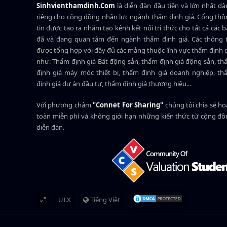
Sinhvienthamdinh.Com
là diễn đàn đầu tiên và lớn nhất d
riêng cho cộng đồng nhân lực ngành
thẩm định giá
. Cổng th
tin được tạo ra nhằm tạo kênh kết nối tri thức cho tất cả các 
đã và đang quan tâm đến ngành thẩm định giá. Các thông t
được tổng hợp với đầy đủ các mảng thuộc lĩnh vực thẩm định 
như: Thẩm định giá Bất động sản, thẩm định giá động sản, t
định giá máy móc thiết bị, thẩm định giá doanh nghiệp, t
định giá dự án đầu tư, thẩm định giá thương hiệu...
Với phương châm
"Connet For Sharing"
chúng tôi chia sẻ h
toàn miễn phí và không giới hạn những kiến thức từ cộng đ
diễn đàn.
UI.X
Tiếng Việt