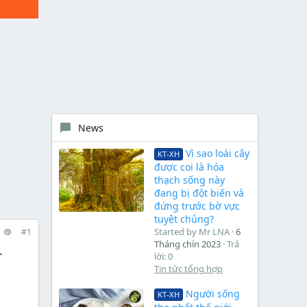
News
Vì sao loài cây
KT-XH
được coi là hóa
thạch sống này
đang bị đột biến và
đứng trước bờ vực
tuyệt chủng?
Started by Mr LNA
6
#1
Tháng chín 2023
Trả
.
lời: 0
Tin tức tổng hợp
Người sống
KT-XH